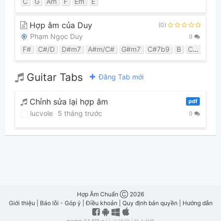
C
G
Am
F
Em
E
Hợp âm của Duy
(0)
Phạm Ngọc Duy
0
F#
C#/D
D#m7
A#m/C#
G#m7
C#7b9
B
C#7/B
A
Guitar Tabs
Đăng Tab mới
Chỉnh sửa lại hợp âm
pdf
lucvole
5 tháng trước
0
Hợp Âm Chuẩn Ⓒ 2026
Giới thiệu
|
Báo lỗi - Góp ý
|
Điều khoản
|
Quy định bản quyền
|
Hướng dẫn
master-2.1.473-p
| L: 0.0638 | M: 4.4MB