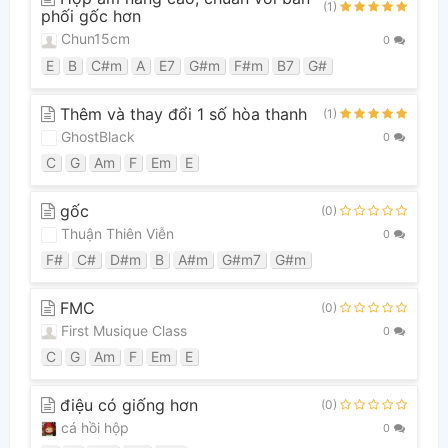
(1)
phối gốc hơn
Chun15cm
0
E
B
C#m
A
E7
G#m
F#m
B7
G#
Thêm và thay đổi 1 số hòa thanh
(1)
GhostBlack
0
C
G
Am
F
Em
E
gốc
(0)
Thuận Thiên Viễn
0
F#
C#
D#m
B
A#m
G#m7
G#m
FMC
(0)
First Musique Class
0
C
G
Am
F
Em
E
điệu có giống hơn
(0)
cá hồi hộp
0