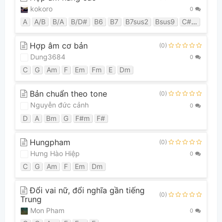
kokoro
0
A
A/B
B/A
B/D#
B6
B7
B7sus2
Bsus9
C#m
C#m
Hợp âm cơ bản
(0)
Dung3684
0
C
G
Am
F
Em
Fm
E
Dm
Bản chuẩn theo tone
(0)
Nguyễn đức cảnh
0
D
A
Bm
G
F#m
F#
Hungpham
(0)
Hưng Hào Hiệp
0
C
G
Am
F
Em
Dm
Đổi vai nữ, đổi nghĩa gần tiếng
(0)
Trung
Mon Pham
0