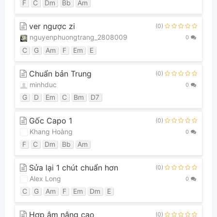
F
C
Dm
Bb
Am
ver ngược zi
(0)
nguyenphuongtrang_2808009
0
C
G
Am
F
Em
E
Chuẩn bản Trung
(0)
minhduc
0
G
D
Em
C
Bm
D7
Gốc Capo 1
(0)
Khang Hoàng
0
F
C
Dm
Bb
Am
Sửa lại 1 chút chuẩn hơn
(0)
Alex Long
0
C
G
Am
F
Em
Dm
E
Hợp âm nâng cao
(0)