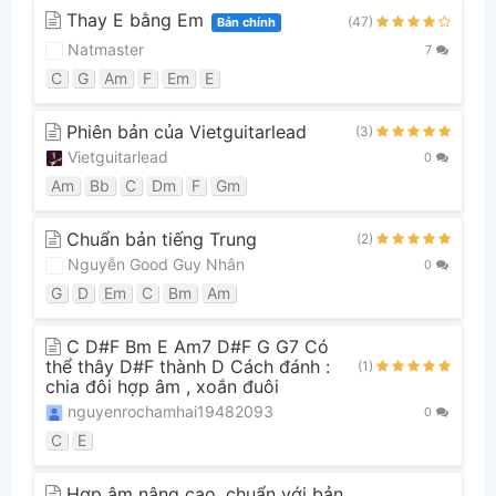
Thay E bằng Em
(47)
Bản chính
Natmaster
7
C
G
Am
F
Em
E
Phiên bản của Vietguitarlead
(3)
Vietguitarlead
0
Am
Bb
C
Dm
F
Gm
Chuẩn bản tiếng Trung
(2)
Nguyễn Good Guy Nhân
0
G
D
Em
C
Bm
Am
C D#F Bm E Am7 D#F G G7 Có
thể thây D#F thành D Cách đánh :
(1)
chia đôi hợp âm , xoắn đuôi
nguyenrochamhai19482093
0
C
E
Hợp âm nâng cao, chuẩn với bản