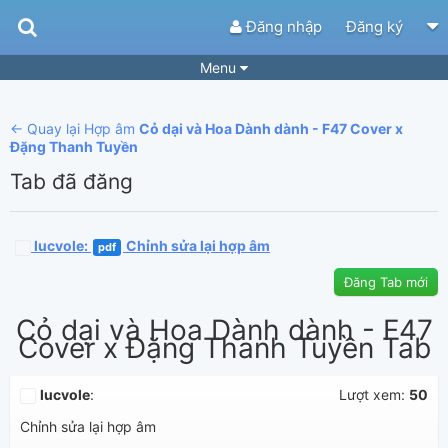
Đăng nhập
Đăng ký
Menu
Bài hát
Guitar Tabs
← Quay lại Hợp âm
Cỏ dại và Hoa Dành dành - F47 Cover x
Playlist
Hợp âm
Đặng Thanh Tuyền
Tab đã đăng
Điệu bài hát
Thể loại
Tìm theo hợp âm
Tải ứng dụng
lucvole
:
Chỉnh sửa lại hợp âm
pdf
Yêu cầu hợp âm
Thành Viên
Đăng Tab mới
Khóa học
Quản lý
83
Cỏ dại và Hoa Dành dành - F47
Cover x Đặng Thanh Tuyền Tab
Tắt quảng cáo
lucvole
:
Lượt xem:
50
Chỉnh sửa lại hợp âm