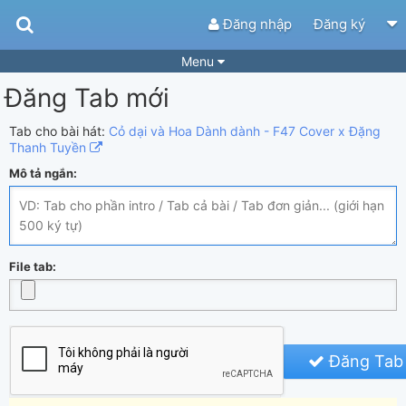
Đăng nhập
Đăng ký
Menu
Đăng Tab mới
Bài hát
Guitar Tabs
Playlist
Hợp âm
Tab cho bài hát:
Cỏ dại và Hoa Dành dành - F47 Cover x Đặng
Thanh Tuyền
Điệu bài hát
Thể loại
Mô tả ngắn:
Tìm theo hợp âm
Tải ứng dụng
Yêu cầu hợp âm
Thành Viên
File tab:
Khóa học
Quản lý
83
Tắt quảng cáo
Đăng Tab