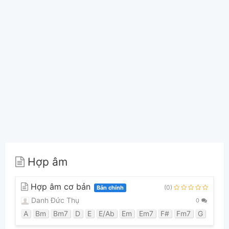
Hợp âm
Hợp âm cơ bản
(0)
Bản chính
Danh Đức Thụ
0
A
Bm
Bm7
D
E
E/Ab
Em
Em7
F#
Fm7
G