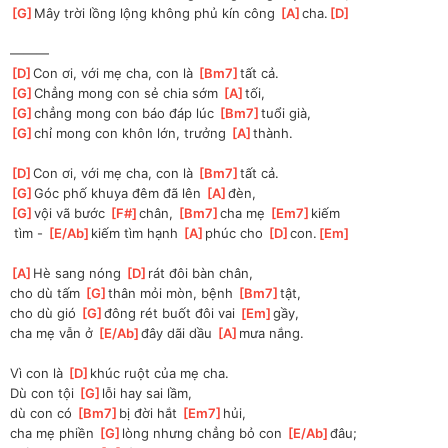
[
G
]
Mây trời lồng lộng không phủ kín công 
[
A
]
cha.
[
D
]
———
[
D
]
Con ơi, với mẹ cha, con là 
[
Bm7
]
tất cả.
[
G
]
Chẳng mong con sẻ chia sớm 
[
A
]
tối,
[
G
]
chẳng mong con báo đáp lúc 
[
Bm7
]
tuổi già,
[
G
]
chỉ mong con khôn lớn, trưởng 
[
A
]
thành.
[
D
]
Con ơi, với mẹ cha, con là 
[
Bm7
]
tất cả.
[
G
]
Góc phố khuya đêm đã lên 
[
A
]
đèn,
[
G
]
vội vã bước 
[
F#
]
chân, 
[
Bm7
]
cha mẹ 
[
Em7
]
kiếm
 tìm - 
[
E/Ab
]
kiếm tìm hạnh 
[
A
]
phúc cho 
[
D
]
con.
[
Em
]
[
A
]
Hè sang nóng 
[
D
]
rát đôi bàn chân,
cho dù tấm 
[
G
]
thân mỏi mòn, bệnh 
[
Bm7
]
tật,
cho dù gió 
[
G
]
đông rét buốt đôi vai 
[
Em
]
gầy,
cha mẹ vẫn ở 
[
E/Ab
]
đây dãi dầu 
[
A
]
mưa nắng.
Vì con là 
[
D
]
khúc ruột của mẹ cha.
Dù con tội 
[
G
]
lỗi hay sai lầm,
dù con có 
[
Bm7
]
bị đời hắt 
[
Em7
]
hủi,
cha mẹ phiền 
[
G
]
lòng nhưng chẳng bỏ con 
[
E/Ab
]
đâu;