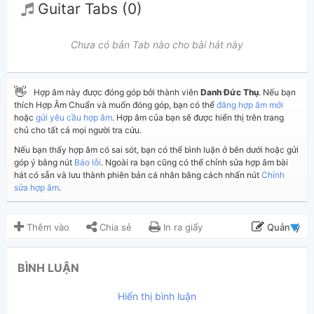
Guitar Tabs (0)
Chưa có bản Tab nào cho bài hát này
👋
Hợp âm này được đóng góp bởi thành viên
Danh Đức Thụ
. Nếu bạn
thích Hợp Âm Chuẩn và muốn đóng góp, bạn có thể
đăng hợp âm mới
hoặc
gửi yêu cầu hợp âm
. Hợp âm của bạn sẽ được hiển thị trên trang
chủ cho tất cả mọi người tra cứu.
Nếu bạn thấy hợp âm có sai sót, bạn có thể bình luận ở bên dưới hoặc gửi
góp ý bằng nút
Báo lỗi
. Ngoài ra bạn cũng có thể chỉnh sửa hợp âm bài
hát có sẵn và lưu thành phiên bản cá nhân bằng cách nhấn nút
Chỉnh
sửa hợp âm
.
Thêm vào
Chia sẻ
In ra giấy
Quản lý
ngày 24 tháng 06, 2025
Cập nhật:
BÌNH LUẬN
667
Lượt xem:
Hiển thị bình luận
Danh Đức Thụ
Người đăng: