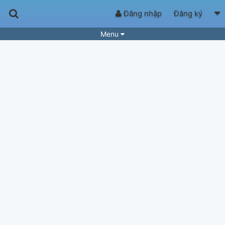
Đăng nhập
Đăng ký
Menu
Bài hát
Guitar Tabs
Playlist
Hợp âm
Điệu bài hát
Thể loại
Tìm theo hợp âm
Tải ứng dụng
Yêu cầu hợp âm
Thành Viên
Khóa học
Quản lý
50
Tắt quảng cáo