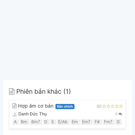
Phiên bản khác (1)
Hợp âm cơ bản
(0)
Bản chính
Danh Đức Thụ
0
A
Bm
Bm7
D
E
E/Ab
Em
Em7
F#
Fm7
G