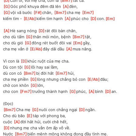
[
D
]
Con ơi, với mẹ cha, con là 
[
Bm7
]
tất cả.
[
G
]
Góc phố khuya đêm đã lên 
[
A
]
đèn,
[
G
]
vội vã bước 
[
F#
]
chân, 
[
Bm7
]
cha mẹ 
[
Em7
]
kiếm
 tìm - 
[
E/Ab
]
kiếm tìm hạnh 
[
A
]
phúc cho 
[
D
]
con.
[
Em
]
[
A
]
Hè sang nóng 
[
D
]
rát đôi bàn chân,
cho dù tấm 
[
G
]
thân mỏi mòn, bệnh 
[
Bm7
]
tật,
cho dù gió 
[
G
]
đông rét buốt đôi vai 
[
Em
]
gầy,
cha mẹ vẫn ở 
[
E/Ab
]
đây dãi dầu 
[
A
]
mưa nắng.
Vì con là 
[
D
]
khúc ruột của mẹ cha.
Dù con tội 
[
G
]
lỗi hay sai lầm,
dù con có 
[
Bm7
]
bị đời hắt 
[
Em7
]
hủi,
cha mẹ phiền 
[
G
]
lòng nhưng chẳng bỏ con 
[
E/Ab
]
đâu;
chờ con khôn 
[
G
]
lớn,
cho con 
[
Fm7
]
trưởng thành hạnh 
[
G
]
phúc, 
[
A
]
bình 
[
D
]
an.
(Đọc)
[
Bm7
]
Cha mẹ 
[
G
]
nuôi con chẳng ngại 
[
D
]
ngần.
Cho dù bão 
[
E
]
táp với phong ba,
cuộc 
[
A
]
đời hắt hủi, cười chê hết,
[
D
]
nhưng mẹ cha vẫn ôm ấp vỗ về.
Nước 
[
Bm7
]
biển mênh mông không đong đầy tình mẹ.