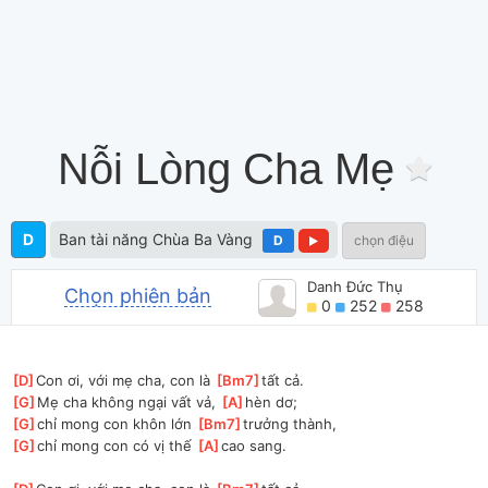
Nỗi Lòng Cha Mẹ
D
Ban tài năng Chùa Ba Vàng
D
chọn điệu
Danh Đức Thụ
Chọn phiên bản
0
252
258
[
D
]
Con ơi, với mẹ cha, con là 
[
Bm7
]
tất cả.
[
G
]
Mẹ cha không ngại vất vả, 
[
A
]
hèn dơ;
[
G
]
chỉ mong con khôn lớn 
[
Bm7
]
trưởng thành,
[
G
]
chỉ mong con có vị thế 
[
A
]
cao sang.