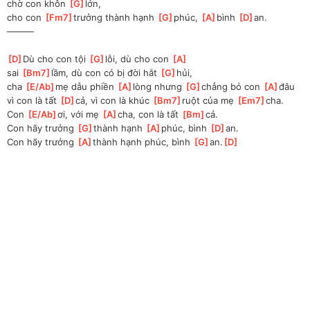
chờ con khôn 
[
G
]
lớn,
cho con 
[
Fm7
]
trưởng thành hạnh 
[
G
]
phúc, 
[
A
]
bình 
[
D
]
an.
———
[
D
]
Dù cho con tội 
[
G
]
lỗi, dù cho con 
[
A
]
sai 
[
Bm7
]
lầm, dù con có bị đời hắt 
[
G
]
hủi,
cha 
[
E/Ab
]
mẹ dẫu phiền 
[
A
]
lòng nhưng 
[
G
]
chẳng bỏ con 
[
A
]
đâu
vì con là tất 
[
D
]
cả, vì con là khúc 
[
Bm7
]
ruột của mẹ 
[
Em7
]
cha.
Con 
[
E/Ab
]
ơi, với mẹ 
[
A
]
cha, con là tất 
[
Bm
]
cả.
Con hãy trưởng 
[
G
]
thành hạnh 
[
A
]
phúc, bình 
[
D
]
an.
Con hãy trưởng 
[
A
]
thành hạnh phúc, bình 
[
G
]
an.
[
D
]