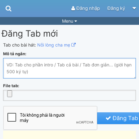
Đăng nhập
Đăng ký
Menu
Đăng Tab mới
Bài hát
Guitar Tabs
Playlist
Hợp âm
Tab cho bài hát:
Nỗi lòng cha mẹ
Mô tả ngắn:
Điệu bài hát
Thể loại
Tìm theo hợp âm
Tải ứng dụng
Yêu cầu hợp âm
Thành Viên
File tab:
Khóa học
Quản lý
87
Tắt quảng cáo
Đăng Tab