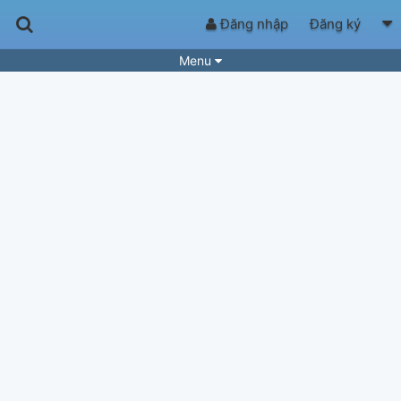
Đăng nhập
Đăng ký
Menu
Bài hát
Guitar Tabs
Playlist
Hợp âm
Điệu bài hát
Thể loại
Tìm theo hợp âm
Tải ứng dụng
Yêu cầu hợp âm
Thành Viên
Khóa học
Quản lý
61
Tắt quảng cáo