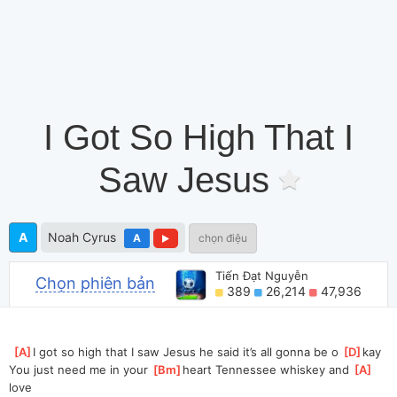
I Got So High That I
Saw Jesus
A
Noah Cyrus
A
chọn điệu
Tiến Đạt Nguyễn
Chọn phiên bản
389
26,214
47,936
[
A
]
I got so high that I saw Jesus he said it’s all gonna be o 
[
D
]
kay
You just need me in your 
[
Bm
]
heart Tennessee whiskey and 
[
A
]
love