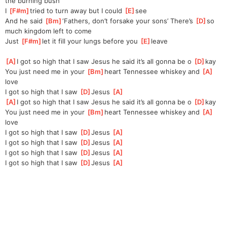
the burning bush
I 
[
F#m
]
tried to turn away but I could 
[
E
]
see 
And he said 
[
Bm
]
‘Fathers, don’t forsake your sons’ There’s 
[
D
]
so 
much kingdom left to come 
Just 
[
F#m
]
let it fill your lungs before you 
[
E
]
leave
[
A
]
I got so high that I saw Jesus he said it’s all gonna be o 
[
D
]
kay
You just need me in your 
[
Bm
]
heart Tennessee whiskey and 
[
A
]
love
I got so high that I saw 
[
D
]
Jesus 
[
A
]
[
A
]
I got so high that I saw Jesus he said it’s all gonna be o 
[
D
]
kay
You just need me in your 
[
Bm
]
heart Tennessee whiskey and 
[
A
]
love
I got so high that I saw 
[
D
]
Jesus 
[
A
]
I got so high that I saw 
[
D
]
Jesus 
[
A
]
I got so high that I saw 
[
D
]
Jesus 
[
A
]
I got so high that I saw 
[
D
]
Jesus 
[
A
]