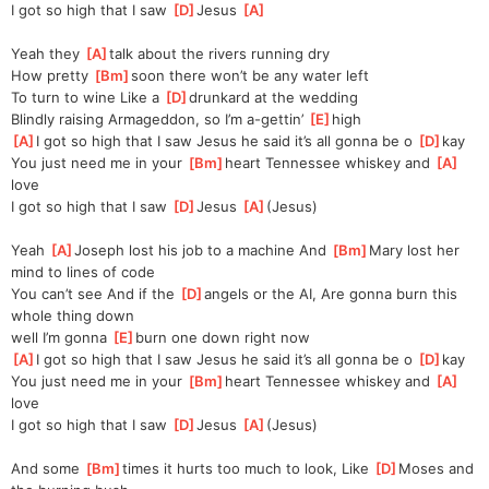
I got so high that I saw 
[
D
]
Jesus 
[
A
]
Yeah they 
[
A
]
talk about the rivers running dry
How pretty 
[
Bm
]
soon there won’t be any water left
To turn to wine Like a 
[
D
]
drunkard at the wedding
Blindly raising Armageddon, so I’m a-gettin’ 
[
E
]
high
[
A
]
I got so high that I saw Jesus he said it’s all gonna be o 
[
D
]
kay
You just need me in your 
[
Bm
]
heart Tennessee whiskey and 
[
A
]
love
I got so high that I saw 
[
D
]
Jesus 
[
A
]
(Jesus)
Yeah 
[
A
]
Joseph lost his job to a machine And 
[
Bm
]
Mary lost her 
mind to lines of code 
You can’t see And if the 
[
D
]
angels or the AI, Are gonna burn this 
whole thing down
well I’m gonna 
[
E
]
burn one down right now
[
A
]
I got so high that I saw Jesus he said it’s all gonna be o 
[
D
]
kay
You just need me in your 
[
Bm
]
heart Tennessee whiskey and 
[
A
]
love
I got so high that I saw 
[
D
]
Jesus 
[
A
]
(Jesus)
And some 
[
Bm
]
times it hurts too much to look, Like 
[
D
]
Moses and 