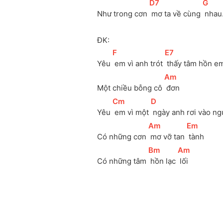
[
D7
]
[
G
]
Như trong cơn 
 mơ ta về cùng 
 nhau
ĐK:
[
F
]
[
E7
]
Yêu 
 em vì anh trót 
 thấy tâm hồn e
[
Am
]
Một chiều bỗng cô 
 đơn 
[
Cm
]
[
D
]
Yêu 
 em vì một 
 ngày anh rơi vào ng
[
Am
]
[
Em
]
Có những cơn 
 mơ vỡ tan 
 tành 
[
Bm
]
[
Am
]
Có những tâm 
 hồn lạc 
 lối 