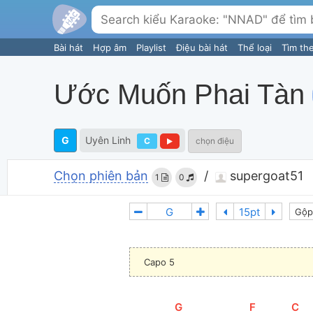
Bài hát
Hợp âm
Playlist
Điệu bài hát
Thể loại
Tìm th
Ước Muốn Phai Tàn
G
Uyên Linh
C
chọn điệu
Chọn phiên bản
/
supergoat51
1
0
Gộp
Capo 5
[
G
]
[
F
]
[
C
]