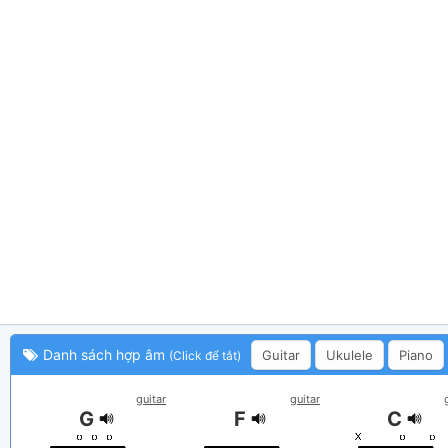
Danh sách hợp âm
Guitar
Ukulele
Piano
(Click để tắt)
guitar
guitar
G
F
C