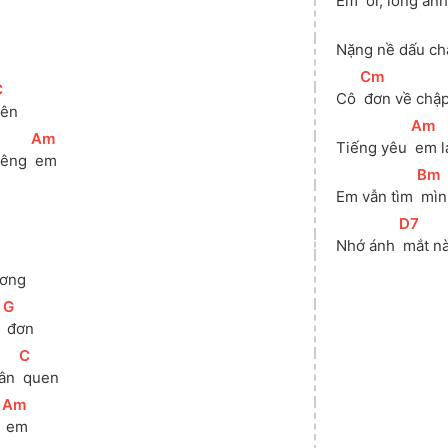
Em 
 ơi, lòng anh
Nặng nề dấu ch
[
Cm
]
C
]
Cô 
 đơn về chập
 lên 
[
Am
]
[
Am
]
Tiếng yêu 
 em l
iêng 
 em 
[
Bm
Em vẫn tìm 
 mì
[
D7
]
Nhớ ánh 
 mắt n
ương 
[
G
]
 
 đơn 
[
C
]
ân 
 quen 
[
Am
]
 
 em 