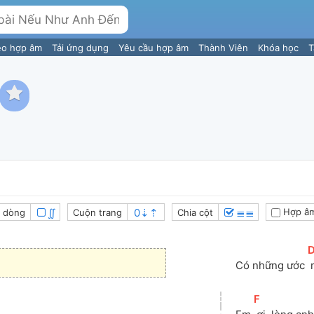
eo hợp âm
Tải ứng dụng
Yêu cầu hợp âm
Thành Viên
Khóa học
T
∬
≣≣
Hợp âm
 dòng
Cuộn trang
Chia cột
[
Có những ước 
[
F
]