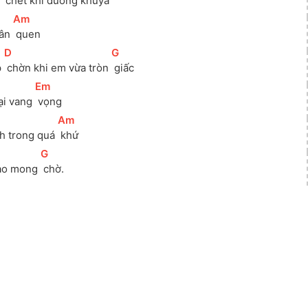
 
 chết khi đường khuya
[
Am
]
ân 
 quen 
[
D
]
[
G
]
 
 chờn khi em vừa tròn 
 giấc
[
Em
]
ại vang 
 vọng
]
[
Am
]
nh trong quá 
 khứ 
[
G
]
ào mong 
 chờ.