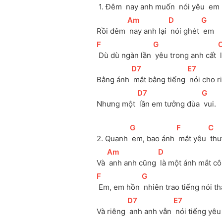
 1. Đêm 
 nay anh muốn 
 nói yêu 
 em 
[
Am
]
[
D
]
[
G
]
Rồi đêm 
 nay anh lại 
 nói ghét 
 em 
[
F
]
[
G
]
[
 Dù dù ngàn lần 
 yêu trong anh cất 
[
D7
]
[
E7
]
Bằng ánh 
 mắt bằng tiếng 
 nói cho r
[
D7
]
[
G
]
Nhưng một 
 lần em tưởng đùa 
 vui.
[
G
]
[
F
]
[
C
]
2. Quanh 
 em, bao ánh 
 mắt yêu 
 th
[
Am
]
[
D
]
Và 
 anh anh cũng 
 là một ánh mắt cô
[
F
]
[
G
]
 Em, em hồn 
 nhiên trao tiếng nói th
[
D7
]
[
E7
]
Và riêng 
 anh anh vẫn 
 nói tiếng yêu