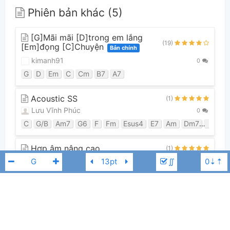
Phiên bản khác (5)
[G]Mãi mãi [D]trong em lắng
(19)
[Em]đọng [C]Chuyện
Bản chính
kimanh91
0
G
D
Em
C
Cm
B7
A7
Acoustic SS
(1)
Lưu Vĩnh Phúc
0
C
G/B
Am7
G6
F
Fm
Esus4
E7
Am
Dm7
G7
C
Hợp âm nâng cao
(1)
taduyvuong
∬
0
G
D/F#
Em
D
C
Cm
Gmaj7
B7/F#
C/E
G/D
B7/
Xem tất cả 5 phiên bản
Hương Lan
C
Guitar Tabs (0)