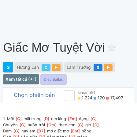
Giấc Mơ Tuyệt Vời
G
Hương Lan
Lam Trường
C
G
Xem tất cả (+1)
Điệu Ballad
kimanh91
Chọn phiên bản
1,224
120
17,497
1. Mãi 
[
G
]
 mãi trong 
[
D
]
 em lắng 
[
Em
]
 đọng 
[
G
]
Chuyện 
[
C
]
 buồn trôi 
[
Cm
]
 theo cơn 
[
G
]
 gió 
[
D
]
Đêm 
[
G
]
 nay em 
[
B7
]
 mơ giấc mơ 
[
Em
]
 hồng
Bình 
[
C
]
 yên giữa 
[
D
]
 đêm mênh 
[
G
]
 mông.