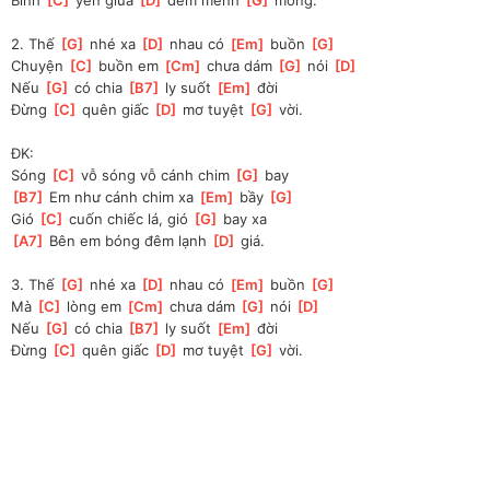
2. Thế 
[
G
]
 nhé xa 
[
D
]
 nhau có 
[
Em
]
 buồn 
[
G
]
Chuyện 
[
C
]
 buồn em 
[
Cm
]
 chưa dám 
[
G
]
 nói 
[
D
]
Nếu 
[
G
]
 có chia 
[
B7
]
 ly suốt 
[
Em
]
 đời
Đừng 
[
C
]
 quên giấc 
[
D
]
 mơ tuyệt 
[
G
]
 vời.
ĐK:
Sóng 
[
C
]
 vỗ sóng vỗ cánh chim 
[
G
]
 bay
[
B7
]
 Em như cánh chim xa 
[
Em
]
 bầy 
[
G
]
Gió 
[
C
]
 cuốn chiếc lá, gió 
[
G
]
 bay xa
[
A7
]
 Bên em bóng đêm lạnh 
[
D
]
 giá.
3. Thế 
[
G
]
 nhé xa 
[
D
]
 nhau có 
[
Em
]
 buồn 
[
G
]
Mà 
[
C
]
 lòng em 
[
Cm
]
 chưa dám 
[
G
]
 nói 
[
D
]
Nếu 
[
G
]
 có chia 
[
B7
]
 ly suốt 
[
Em
]
 đời
Đừng 
[
C
]
 quên giấc 
[
D
]
 mơ tuyệt 
[
G
]
 vời. 