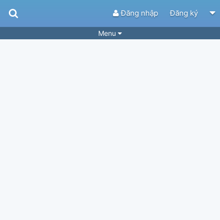
Đăng nhập
Đăng ký
Menu
Bài hát
Guitar Tabs
Playlist
Hợp âm
Điệu bài hát
Thể loại
Tìm theo hợp âm
Tải ứng dụng
Yêu cầu hợp âm
Thành Viên
Khóa học
Quản lý
75
Tắt quảng cáo