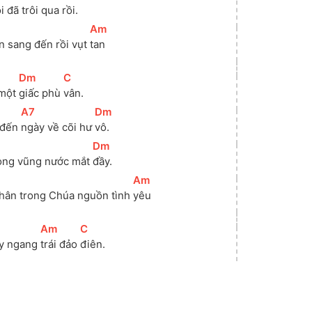
i đã trôi qua 
rồi. 
[
Am
]
n sang đến rồi vụt 
tan
[
Dm
]
[
C
]
một 
giấc phù 
vân. 
[
A7
]
[
Dm
]
 đến 
ngày về cõi hư 
vô. 
[
Dm
]
rong vũng nước mắt 
đầy. 
[
Am
]
hân trong Chúa nguồn tình 
yêu
[
Am
]
[
C
]
y ngang 
trái đảo 
điên. 