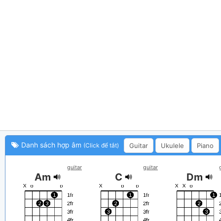
Danh sách hợp âm
Guitar
Ukulele
Piano
(Click để tắt)
guitar
guitar
Am
C
Dm