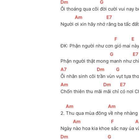
[
Dm
]
[
G
]
Ôi thoáng qua cõi 
đời cười vui nay b
[
Am
]
[
E7
]
Người 
ơi xin hãy nhớ 
rằng ba tấc đất
[
F
]
[
E
]
ĐK: Phận người như cơn 
gió mai 
này
[
G
]
[
E7
Phận người thật mong 
manh như 
ch
[
A7
]
[
Dm
]
[
G
]
Ôi nhân sinh cõi 
trần vùn 
vụt tựa th
[
Am
]
[
Dm
]
[
E7
]
Chốn thiên thu mãi 
mãi chỉ 
có nơi C
[
Am
]
[
Am
]
2. 
Thu qua mùa đông 
về nhẹ nhàng 
[
Am
]
[
F
]
[
A
Ngày 
nào hoa kia khoe 
sắc nay úa 
v
[
Dm
]
[
G
]