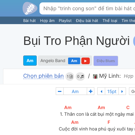
Bài hát
Hợp âm
Playlist
Điệu bài hát
Thể loại
Tìm th
Bụi Tro Phận Người
Am
Angelo Band
Am
Điệu Blues
Chọn phiên bản
/
Mỹ Linh:
Hợp 
1
0
G
[
Am
]
[
Am
]
[
C
]
 1. 
Thân con là cát 
bụi một ngày 
mai 
[
Am
]
[
F
]
Cuộc 
đời vinh hoa phú 
quý xuôi tay 