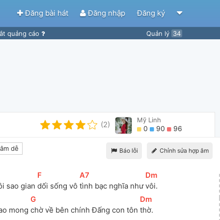
Đăng bài hát
Đăng nhập
Đăng ký
ắt quảng cáo
Quản lý
34
Mỹ Linh
(2)
0
90
96
âm dễ
Báo lỗi
Chỉnh sửa hợp âm
[
F
]
[
A7
]
[
Dm
]
ôi sao gian 
dối sống vô 
tình bạc nghĩa như 
vôi. 
[
G
]
[
Dm
]
ao mong 
chờ về bên chính Đấng con tôn 
thờ. 