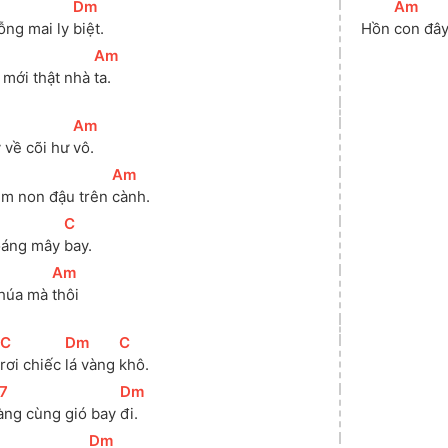
[
Dm
]
[
Am
]
ỗng mai ly 
biệt. 
Hồn 
con đây
[
Am
]
 mới thật nhà 
ta.
[
Am
]
 về cõi hư 
vô. 
]
[
Am
]
im non đậu trên 
cành.
[
C
]
oáng mây 
bay. 
[
Am
]
húa mà 
thôi
[
C
]
[
Dm
]
[
C
]
rơi chiếc 
lá vàng 
khô. 
7
]
[
Dm
]
àng cùng gió bay 
đi. 
[
Dm
]