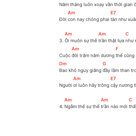
Năm tháng luôn xoay 
vần thời gian ô
[
Am
]
[
E7
]
Đời 
con nay chóng phai 
tàn như xuâ
[
Am
]
[
Am
]
[
C
]
3. 
Ôi muôn sự thế 
trần thật tựa 
như 
[
Am
]
[
F
]
Cuộc 
đời trăm năm dương 
thế cũng
[
Dm
]
[
G
]
Bao khó nguy giăng 
đầy lầm than t
[
Am
]
[
E7
]
Người 
ơi luôn hãy trông 
cậy nương t
[
Am
]
[
Am
]
[
C
]
4. 
Ngẫm thế sự thế 
trần nào mới 
thấ