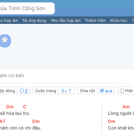
eo hợp âm
Tải ứng dụng
Yêu cầu hợp âm
Thành Viên
Khóa học
T
âm cơ bản
∬
≣≣
Hợp 
ộp dòng
Cuộn trang
Chia cột
[
Dm
]
[
C
]
[
Am
]
sẽ 
hóa bụi 
tro. 
Lòng n
gười 
[
A7
]
[
Dm
]
[
Dm
]
nằm còn có chi 
đâu. 
Con khát kh