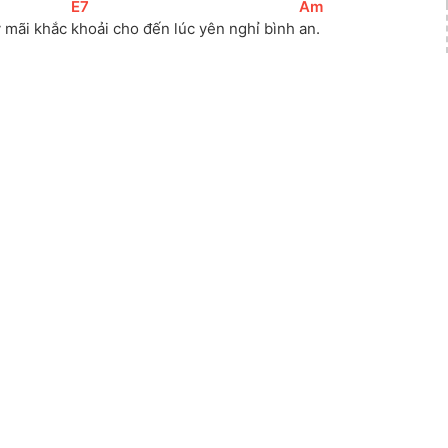
[
E7
]
[
Am
]
 mãi khắc 
khoải cho đến lúc yên nghỉ bình 
an.