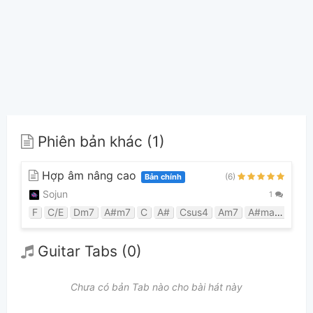
Phiên bản khác (1)
Hợp âm nâng cao
(6)
Bản chính
Sojun
1
F
C/E
Dm7
A#m7
C
A#
Csus4
Am7
A#maj7
A7
Guitar Tabs (0)
Chưa có bản Tab nào cho bài hát này