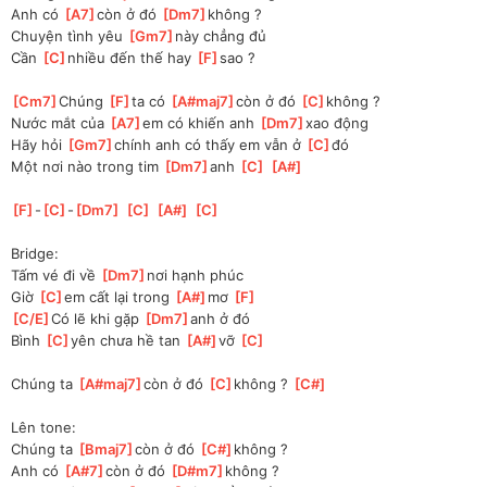
Anh có 
[
A7
]
còn ở đó 
[
Dm7
]
không ?
Chuyện tình yêu 
[
Gm7
]
này chẳng đủ
Cần 
[
C
]
nhiều đến thế hay 
[
F
]
sao ?
[
Cm7
]
Chúng 
[
F
]
ta có 
[
A#maj7
]
còn ở đó 
[
C
]
không ?
Nước mắt của 
[
A7
]
em có khiến anh 
[
Dm7
]
xao động
Hãy hỏi 
[
Gm7
]
chính anh có thấy em vẫn ở 
[
C
]
đó
Một nơi nào trong tim 
[
Dm7
]
anh 
[
C
]
[
A#
]
[
F
]
-
[
C
]
-
[
Dm7
]
[
C
]
[
A#
]
[
C
]
Bridge:
Tấm vé đi về 
[
Dm7
]
nơi hạnh phúc
Giờ 
[
C
]
em cất lại trong 
[
A#
]
mơ 
[
F
]
[
C/E
]
Có lẽ khi gặp 
[
Dm7
]
anh ở đó
Bình 
[
C
]
yên chưa hề tan 
[
A#
]
vỡ 
[
C
]
Chúng ta 
[
A#maj7
]
còn ở đó 
[
C
]
không ? 
[
C#
]
Lên tone:
Chúng ta 
[
Bmaj7
]
còn ở đó 
[
C#
]
không ?
Anh có 
[
A#7
]
còn ở đó 
[
D#m7
]
không ?