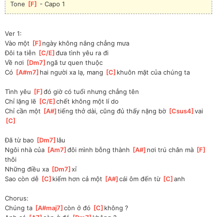
Tone 
[
F
]
 - Capo 1
Ver 1:
Vào một 
[
F
]
ngày không nắng chẳng mưa
Đôi ta tiễn 
[
C/E
]
đưa tình yêu ra đi
Về nơi 
[
Dm7
]
ngã tư quen thuộc
Có 
[
A#m7
]
hai người xa lạ, mang 
[
C
]
khuôn mặt của chúng ta
Tình yêu 
[
F
]
đó giờ có tuổi nhưng chẳng tên
Chỉ lặng lẽ 
[
C/E
]
chết không một lí do
Chỉ cần một 
[
A#
]
tiếng thở dài, cũng đủ thấy nặng bờ 
[
Csus4
]
vai 
[
C
]
Đã từ bao 
[
Dm7
]
lâu
Ngôi nhà của 
[
Am7
]
đôi mình bỗng thành 
[
A#
]
nơi trú chân mà 
[
F
]
thôi
Những điều xa 
[
Dm7
]
xỉ
Sao còn dễ 
[
C
]
kiếm hơn cả một 
[
A#
]
cái ôm đến từ 
[
C
]
anh
Chorus:
Chúng ta 
[
A#maj7
]
còn ở đó 
[
C
]
không ?