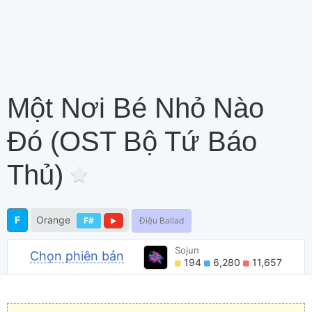
Một Nơi Bé Nhỏ Nào
Đó (OST Bộ Tứ Báo
Thủ)
F
Orange
F#
Điệu Ballad
Sojun
Chọn phiên bản
194
6,280
11,657