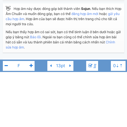
👋
Hợp âm này được đóng góp bởi thành viên
Sojun
. Nếu bạn thích Hợp
Âm Chuẩn và muốn đóng góp, bạn có thể
đăng hợp âm mới
hoặc
gửi yêu
cầu hợp âm
. Hợp âm của bạn sẽ được hiển thị trên trang chủ cho tất cả
mọi người tra cứu.
Nếu bạn thấy hợp âm có sai sót, bạn có thể bình luận ở bên dưới hoặc gửi
góp ý bằng nút
Báo lỗi
. Ngoài ra bạn cũng có thể chỉnh sửa hợp âm bài
hát có sẵn và lưu thành phiên bản cá nhân bằng cách nhấn nút
Chỉnh
sửa hợp âm
.
Thêm vào
Chia sẻ
In ra giấy
Quản lý
∬
ngày 14 tháng 02, 2025
Cập nhật:
BÌNH LUẬN
3,290
Lượt xem:
Hiển thị bình luận
Sojun
Người đăng:
Orange
F#
(Dương Công Vủ đã duyệt)
Orange
Tác giả:
Nhạc Trẻ
Thể loại:
17
Yêu thích: