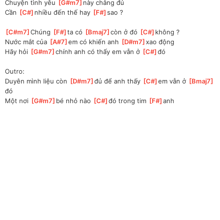
Chuyện tình yêu 
[
G#m7
]
này chẳng đủ
Cần 
[
C#
]
nhiều đến thế hay 
[
F#
]
sao ?
[
C#m7
]
Chúng 
[
F#
]
ta có 
[
Bmaj7
]
còn ở đó 
[
C#
]
không ?
Nước mắt của 
[
A#7
]
em có khiến anh 
[
D#m7
]
xao động
Hãy hỏi 
[
G#m7
]
chính anh có thấy em vẫn ở 
[
C#
]
đó
Outro:
Duyên mình liệu còn 
[
D#m7
]
đủ để anh thấy 
[
C#
]
em vẫn ở 
[
Bmaj7
]
đó
Một nơi 
[
G#m7
]
bé nhỏ nào 
[
C#
]
đó trong tim 
[
F#
]
anh