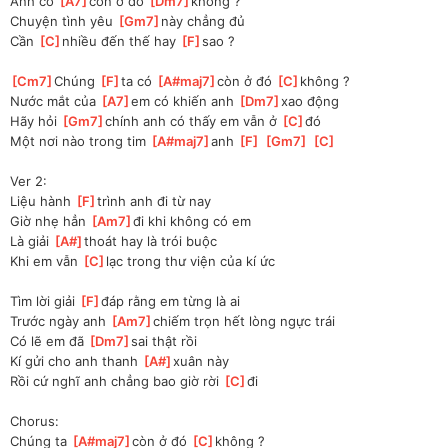
Anh có 
[
A7
]
còn ở đó 
[
Dm7
]
không ?
Chuyện tình yêu 
[
Gm7
]
này chẳng đủ
Cần 
[
C
]
nhiều đến thế hay 
[
F
]
sao ?
[
Cm7
]
Chúng 
[
F
]
ta có 
[
A#maj7
]
còn ở đó 
[
C
]
không ?
Nước mắt của 
[
A7
]
em có khiến anh 
[
Dm7
]
xao động
Hãy hỏi 
[
Gm7
]
chính anh có thấy em vẫn ở 
[
C
]
đó
Một nơi nào trong tim 
[
A#maj7
]
anh 
[
F
]
[
Gm7
]
[
C
]
Ver 2:
Liệu hành 
[
F
]
trình anh đi từ nay
Giờ nhẹ hẳn 
[
Am7
]
đi khi không có em
Là giải 
[
A#
]
thoát hay là trói buộc
Khi em vẫn 
[
C
]
lạc trong thư viện của kí ức
Tìm lời giải 
[
F
]
đáp rằng em từng là ai
Trước ngày anh 
[
Am7
]
chiếm trọn hết lòng ngực trái
Có lẽ em đã 
[
Dm7
]
sai thật rồi
Kí gửi cho anh thanh 
[
A#
]
xuân này
Rồi cứ nghĩ anh chẳng bao giờ rời 
[
C
]
đi
Chorus:
Chúng ta 
[
A#maj7
]
còn ở đó 
[
C
]
không ?