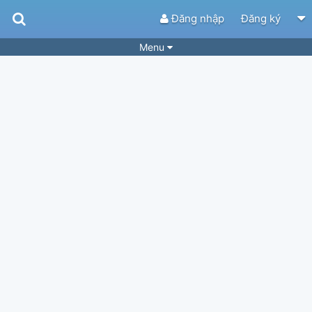
Đăng nhập
Đăng ký
Menu
Bài hát
Guitar Tabs
Playlist
Hợp âm
Điệu bài hát
Thể loại
Tìm theo hợp âm
Tải ứng dụng
Yêu cầu hợp âm
Thành Viên
Khóa học
Quản lý
34
Tắt quảng cáo