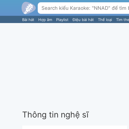
Bài hát
Hợp âm
Playlist
Điệu bài hát
Thể loại
Tìm th
Thông tin nghệ sĩ