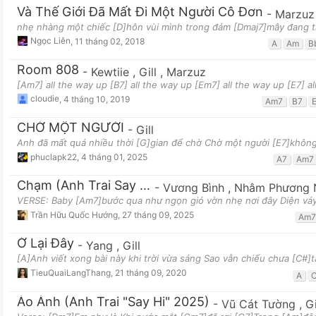
Và Thế Giới Đã Mất Đi Một Người Cô Đơn
-
Marzuz
nhẹ nhàng một chiếc [D]hôn vùi mình trong đám [Dmaj7]mây đang tr
Ngọc Liên
,
11 tháng 02, 2018
A
Am
B
Room 808
-
Kewtiie
,
Gill
,
Marzuz
[Am7] all the way up [B7] all the way up [Em7] all the way up [E7] 
cloudie
,
4 tháng 10, 2019
Am7
B7
CHỜ MỘT NGƯỜI
-
Gill
Anh đã mất quá nhiều thời [G]gian để chờ Chờ một người [E7]khôn
phuclapk22
,
4 tháng 01, 2025
A7
Am7
Chạm (Anh Trai Say Hi)
-
Vương Bình
,
Nhâm Phương
VERSE: Baby [Am7]bước qua như ngọn gió vờn nhẹ nơi đây Diện váy
Trần Hữu Quốc Hướng
,
27 tháng 09, 2025
Am7
Ở Lại Đây
-
Yang
,
Gill
[A]Anh viết xong bài này khi trời vừa sáng Sao vẫn chiếu chưa [C#]
TieuQuaiLangThang
,
21 tháng 09, 2020
A
Ảo Ảnh (Anh Trai "Say Hi" 2025)
-
Vũ Cát Tường
,
Gi