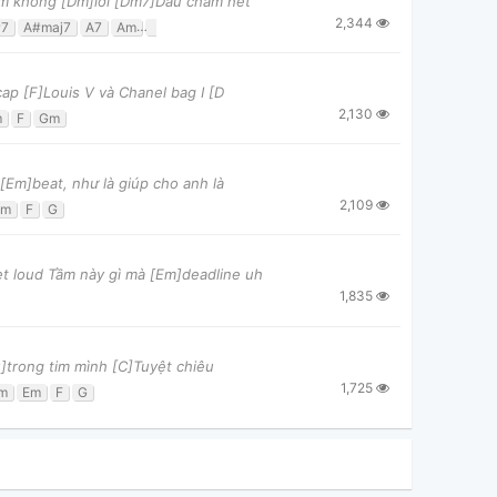
êm không [Dm]lời [Dm7]Dấu chấm hết
2,344
#7
A#maj7
A7
Am
Am7
C
C7
D7
Dm
Dm7
F
F7
G7
Gm7
ap [F]Louis V và Chanel bag I [D
2,130
m
F
Gm
[Em]beat, như là giúp cho anh là
2,109
Em
F
G
t loud Tầm này gì mà [Em]deadline uh
1,835
G]trong tim mình [C]Tuyệt chiêu
1,725
m
Em
F
G