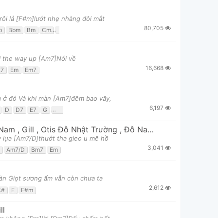
ôi lả [F#m]lướt nhẹ nhàng đôi mắt
80,705
b
Bbm
Bm
Cm
D
D#
D#maj7
Dmaj7
Em
F
F#
F#m
Fm
G
all the way up [Am7]Nói về
16,668
E7
Em
Em7
g ở đó Và khi màn [Am7]đêm bao vây,
6,197
D
D7
E7
G
G7
 Nam
,
Gill
,
Otis Đỗ Nhật Trường
,
Đỗ Nam Sơn
 lụa [Am7/D]thướt tha gieo u mê hồ
3,041
Am7/D
Bm7
Em
tàn Giọt sương ẩm vẫn còn chưa ta
2,612
C#
E
F#m
ll