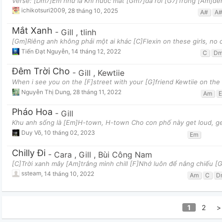
Verse: [Dm7]Em như là Khi nước mắt [Gm7]đã rơi [G7]Trong [Am]đ
ichikotsuri2009
,
28 tháng 10, 2025
A#
A
Mắt Xanh
-
Gill
,
tlinh
[Gm]Riêng anh không phải một ai khác [C]Flexin on these girls, no c
Tiến Đạt Nguyễn
,
14 tháng 12, 2022
C
D
Đêm Trời Cho
-
Gill
,
Kewtiie
When i see you on the [F]street with your [G]friend Kewtiie on the 
Nguyễn Thị Dung
,
28 tháng 11, 2022
Am
Pháo Hoa
-
Gill
Khu anh sống là [Em]H-town, H-town Cho con phố này get loud, ge
Duy Võ
,
10 tháng 02, 2023
Em
Chilly Đi
-
Cara
,
Gill
,
Bùi Công Nam
[C]Trời xanh mây [Am]trắng mình chill [F]Nhớ luôn để nắng chiếu [
ssteam
,
14 tháng 10, 2022
Am
C
D
1
2
>