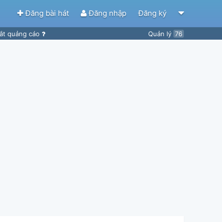
Đăng bài hát
Đăng nhập
Đăng ký
ắt quảng cáo
Quản lý
76