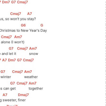
7
]
[
Dm7
]
[
G7
]
[
Cmaj7
]
[
Cmaj7
]
[
A7
]
s, so 
won't you 
stay?
[
G6
]
[
G
]
hristmas to 
New Year's 
Day
[
Cmaj7
]
[
Am7
]
 
alone (I 
won't)
[
G7
]
[
Cmaj7
]
[
Am7
]
e and 
let it 
snow
7
]
[
A7
]
[
Dm7
]
[
G7
]
[
Cmaj7
]
]
[
G7
]
[
Cmaj7
]
[
Am7
]
winter 
weather
[
G7
]
[
Cmaj7
]
[
Am7
]
us can 
get 
together
[
A7
]
[
Dmaj7
]
g 
sweeter, 
finer