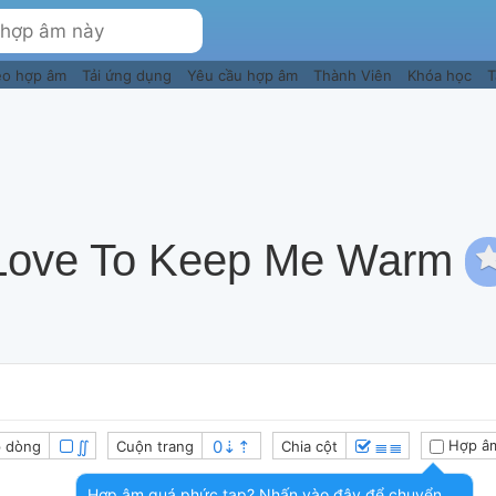
eo hợp âm
Tải ứng dụng
Yêu cầu hợp âm
Thành Viên
Khóa học
T
Love To Keep Me Warm
∬
≣≣
Hợp â
 dòng
Cuộn trang
Chia cột
Hợp âm quá phức tạp? Nhấn vào đây để chuyển