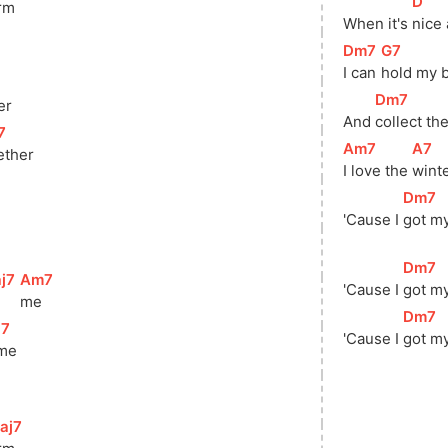
[
D
]
rm
When it's 
nice 
[
Dm7
]
[
G7
]
I can 
hold my 
[
Dm7
]
er
And 
collect th
7
]
[
Am7
]
[
A7
]
ether
I love the 
wint
[
Dm7
]
'Cause I 
got my
[
Dm7
]
j7
]
[
Am7
]
'Cause I 
got my
me
[
Dm7
]
j7
]
'Cause I 
got my
me
aj7
]