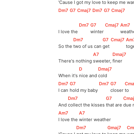
'Cause I 
got my love to 
keep me 
wa
[
Dm7
]
[
G7
]
[
Cmaj7
]
[
Dm7
]
[
G7
]
[
Cmaj7
]
[
Dm7
]
[
G7
]
[
Cmaj7
]
[
Am7
]
I love the 
winter 
weath
[
Dm7
]
[
G7
]
[
Cmaj7
]
[
Am
So the 
two of us can 
get 
tog
[
A7
]
[
Dmaj7
]
There's nothing 
sweeter, 
finer
[
D
]
[
Dmaj7
]
When it's 
nice and 
cold
[
Dm7
]
[
G7
]
[
Dm7
]
[
G7
]
[
Cma
I can 
hold my baby 
closer 
to 
[
Dm7
]
[
G7
]
[
Cma
And 
collect the kisses 
that are 
due 
[
Am7
]
[
A7
]
I love the 
winter weather
[
Dm7
]
[
Gmaj7
]
[
Cm