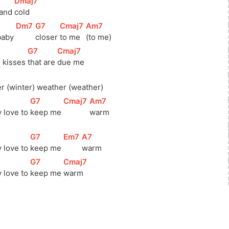
[
Dmaj7
]
and 
cold
[
Dm7
]
[
G7
]
[
Cmaj7
]
[
Am7
]
baby 
closer 
to me 
(to me)
[
G7
]
[
Cmaj7
]
e kisses 
that are 
due me
er (winter) weather (weather)
[
G7
]
[
Cmaj7
]
[
Am7
]
 love to 
keep me 
warm
[
G7
]
[
Em7
]
[
A7
]
 love to 
keep me 
warm
[
G7
]
[
Cmaj7
]
 love to 
keep me 
warm