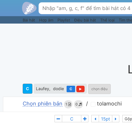
Bài hát
Hợp âm
Playlist
Điệu bài hát
Thể loại
Tìm th
C
Laufey
dodie
C
chọn điệu
Chọn phiên bản
/
tolamochi
1
0
Gộp