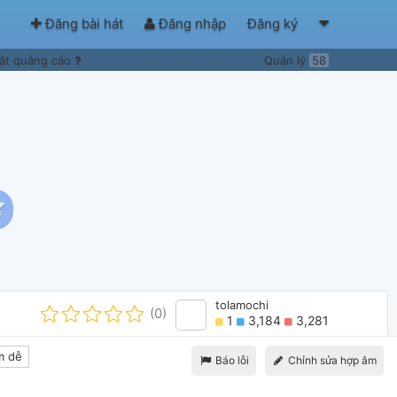
Đăng bài hát
Đăng nhập
Đăng ký
ắt quảng cáo
Quản lý
58
tolamochi
(0)
1
3,184
3,281
m dễ
Báo lỗi
Chỉnh sửa hợp âm