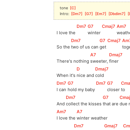
tone 
[
C
]
Intro: 
[
Dm7
]
[
G7
]
[
Em7
]
[
Dbdim7
]
[
[
Dm7
]
[
G7
]
[
Cmaj7
]
[
Am7
]
I love the 
winter 
weath
[
Dm7
]
[
G7
]
[
Cmaj7
]
[
Am
So the 
two of us can 
get 
tog
[
A7
]
[
Dmaj7
]
There's nothing 
sweeter, 
finer
[
D
]
[
Dmaj7
]
When it's 
nice and 
cold
[
Dm7
]
[
G7
]
[
Dm7
]
[
G7
]
[
Cma
I can 
hold my baby 
closer 
to 
[
Dm7
]
[
G7
]
[
Cma
And 
collect the kisses 
that are 
due 
[
Am7
]
[
A7
]
I love the 
winter weather
[
Dm7
]
[
Gmaj7
]
[
Cm