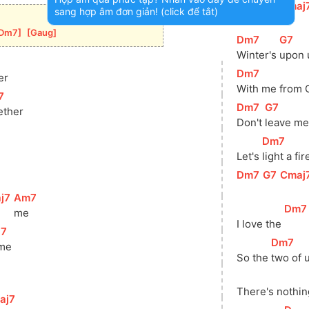
[
Dm7
]
[
G7
]
[
Cmaj
sang hợp âm đơn giản! (click để tắt)
Dm7
]
[
Gaug
]
[
Dm7
]
[
G7
]
Winter's 
upon u
[
Dm7
]
er
With me from C
7
]
[
Dm7
]
[
G7
]
ether
Don't 
leave me
[
Dm7
]
Let's 
light a fir
[
Dm7
]
[
G7
]
[
Cmaj
j7
]
[
Am7
]
[
Dm7
me
I love the 
j7
]
[
Dm7
]
me
So the 
two of 
There's nothin
aj7
]