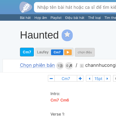
Bài hát
Hợp âm
Playlist
Điệu bài hát
Thể loại
Tìm th
Haunted
Cm7
Laufey
Cm7
chọn điệu
Chọn phiên bản
/
channhucong
1
0
Intro:
[
Cm7
]
[
Cm6
]
Verse 1: