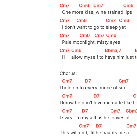
[
Cm7
]
[
Cm6
]
[
Cm7
]
[
Cm6
]
  One mo
re kiss
, wine stained
 lips
[
Cm7
]
[
Cm6
]
[
Cm7
]
[
Cm6
]
  I don't 
want to go to 
sleep 
yet
[
Cm7
]
[
Cm6
]
[
Cm7
]
[
Cm6
]
  Pale mo
onlight
, mist
y eyes
[
Cm7
]
[
Cm6
]
[
Bbmaj7
]
[
  I'll 
allow myself to 
have him just 
Chorus:
[
Cm7
]
[
D7
]
[
Gm7
]
I 
hold on to 
every ounce of 
sin
[
Cm7
]
[
D7
]
[
G
I 
know he don't 
love me quite like 
I 
[
Cm7
]
[
D7
]
[
Gm7
]
[
Gbm
I 
swear to 
myself as he 
leaves 
at   
[
Cm7
]
[
D7
]
[
Gm7
This will 
end, 'til 
he haunts me 
a