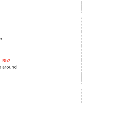
]
er
[
Bb7
]
e 
around