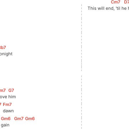
[
Cm7
]
[
D
This will en
d, 'til h
e 
Bb7
]
tonight
m7
]
[
G7
]
love 
him
7
]
[
Fm7
]
dawn
]
[
Gm6
]
[
Gm7
]
[
Gm6
]
gain    