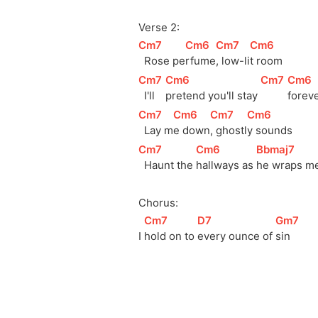
Verse 2:
[
Cm7
]
[
Cm6
]
[
Cm7
]
[
Cm6
]
  Rose pe
rfume
, low-li
t room
[
Cm7
]
[
Cm6
]
[
Cm7
]
[
Cm6
  I'll 
pretend you'll stay 
forev
[
Cm7
]
[
Cm6
]
[
Cm7
]
[
Cm6
]
  Lay m
e down
, ghostl
y sounds
[
Cm7
]
[
Cm6
]
[
Bbmaj7
]
  Haunt the 
hallways as 
he wraps m
Chorus:
[
Cm7
]
[
D7
]
[
Gm7
]
I 
hold on to 
every ounce of 
sin