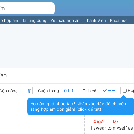
eo hợp âm
Tải ứng dụng
Yêu cầu hợp âm
Thành Viên
Khóa học
T
ian
∬
≣≣
Hợp
Gộp dòng
Cuộn trang
Chia cột
Hợp âm quá phức tạp? Nhấn vào đây để chuyển
[
Cm7
]
[
D7
]
sang hợp âm đơn giản! (click để tắt)
I 
know he don't 
love
[
Cm7
]
[
D7
]
I 
swear to 
myself as