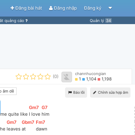
Đăng bài hát
Đăng nhập
Đăng ký
ắt quảng cáo
Quản lý
34
channhucongian
(0)
1
1,104
1,198
 âm dễ
Báo lỗi
Chỉnh sửa hợp âm
[
Gm7
]
[
G7
]
 me quite like 
I love 
him
[
Gm7
]
[
Gbm7
]
[
Fm7
]
 he 
leaves 
at   
dawn