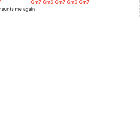
7
]
[
Gm7
]
[
Gm6
]
[
Gm7
]
[
Gm6
]
[
Gm7
]
haunts me aga
in  