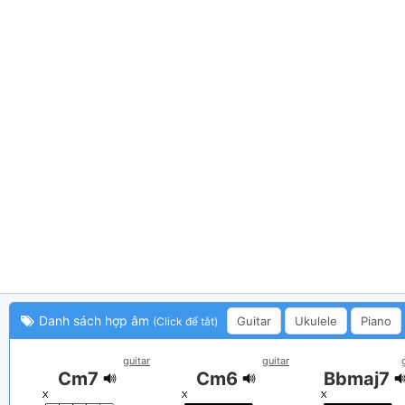
Danh sách hợp âm
Guitar
Ukulele
Piano
(Click để tắt)
guitar
guitar
Cm7
Cm6
Bbmaj7