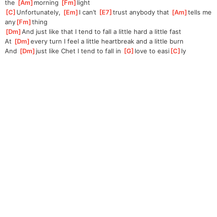
the 
[
Am
]
morning 
[
Fm
]
light
[
C
]
Unfortunately, 
[
Em
]
I can’t 
[
E7
]
trust anybody that 
[
Am
]
tells me 
any
[
Fm
]
thing
[
Dm
]
And just like that I tend to fall a little hard a little fast
At 
[
Dm
]
every turn I feel a little heartbreak and a little burn
And 
[
Dm
]
just like Chet I tend to fall in 
[
G
]
love to easi
[
C
]
ly