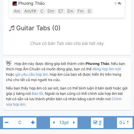
Phương Thảo
0
Am
Am/f#
C
Dm
E7
Em
Fm
G
Guitar Tabs (0)
Chưa có bản Tab nào cho bài hát này
👋
Hợp âm này được đóng góp bởi thành viên
Phương Thảo
. Nếu bạn
thích Hợp Âm Chuẩn và muốn đóng góp, bạn có thể
đăng hợp âm mới
hoặc
gửi yêu cầu hợp âm
. Hợp âm của bạn sẽ được hiển thị trên trang
chủ cho tất cả mọi người tra cứu.
Nếu bạn thấy hợp âm có sai sót, bạn có thể bình luận ở bên dưới hoặc gửi
góp ý bằng nút
Báo lỗi
. Ngoài ra bạn cũng có thể chỉnh sửa hợp âm bài
hát có sẵn và lưu thành phiên bản cá nhân bằng cách nhấn nút
Chỉnh
sửa hợp âm
.
Thêm vào
Chia sẻ
In ra giấy
Quản lý
∬
ngày 11 tháng 08, 2024