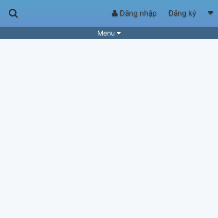
Đăng nhập
Đăng ký
Menu
Bài hát
Guitar Tabs
Playlist
Hợp âm
Điệu bài hát
Thể loại
Tìm theo hợp âm
Tải ứng dụng
Yêu cầu hợp âm
Thành Viên
Khóa học
Quản lý
65
Tắt quảng cáo