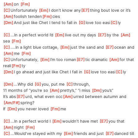
Am
]
on 
[
Fm
]
[
C
]
Unfortunately 
[
Em
]
I don't know any
[
E7
]
thing bout love or it’s 
[
Am
]
foolish tenden
[
Fm
]
cies
[
Dm
]
And just like Chet I tend to fall in 
[
G
]
love too easi
[
C
]
ly
[
C
]
...In a perfect world I’d 
[
Em
]
live out my days 
[
E7
]
by the 
[
Am
]
sea 
[
Fm
]
[
C
]
....In a light blue cottage, 
[
Em
]
just the sand and 
[
E7
]
ocean and 
[
Am
]
me 
[
Fm
]
[
C
]
Unfortunately, 
[
Em
]
I’m too roman
[
E7
]
tic dramatic 
[
Am
]
for that 
reali
[
Fm
]
ty
[
Dm
]
I go ahead and just like Chet I fall in 
[
G
]
love too easi
[
C
]
ly
[
Dm
]
...Why did 
[
G
]
you, put me 
[
C
]
through,
11 months of “you’re so 
[
Am
]
pretty’s,” “i miss 
[
Dm
]
you’s”
It’s abs
[
E7
]
urd, what even occ
[
Am
]
urred between autumn and 
[
Am/F#
]
spring?
If 
[
Dm
]
you never loved 
[
Fm
]
me
[
C
]
...In a perfect world I 
[
Em
]
wouldn't have met 
[
E7
]
you that 
[
Am
]
night 
[
Fm
]
[
C
]
...Would've stayed with my 
[
Em
]
friends and just 
[
E7
]
danced till 