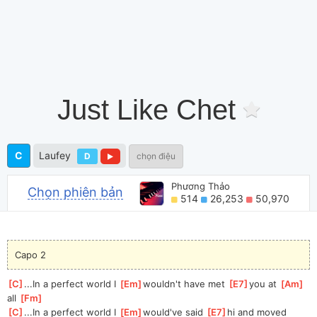
Just Like Chet
C
Laufey
D
chọn điệu
Phương Thảo
Chọn phiên bản
514
26,253
50,970
Capo 2
[
C
]
...In a perfect world I 
[
Em
]
wouldn't have met 
[
E7
]
you at 
[
Am
]
all 
[
Fm
]
[
C
]
...In a perfect world I 
[
Em
]
would've said 
[
E7
]
hi and moved 
[