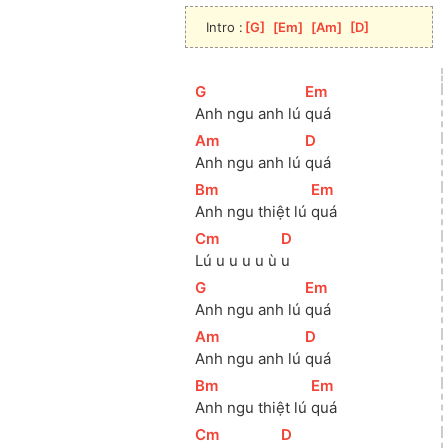
Intro :
[
G
]
[
Em
]
[
Am
]
[
D
]
[
G
]
[
Em
]
Anh ngu anh lú 
quá
[
Am
]
[
D
]
Anh ngu anh lú 
quá
[
Bm
]
[
Em
]
Anh ngu thiệt lú 
quá
[
Cm
]
[
D
]
Lú u u u u ù 
u
[
G
]
[
Em
]
Anh ngu anh lú 
quá
[
Am
]
[
D
]
Anh ngu anh lú 
quá
[
Bm
]
[
Em
]
Anh ngu thiệt lú 
quá
[
Cm
]
[
D
]