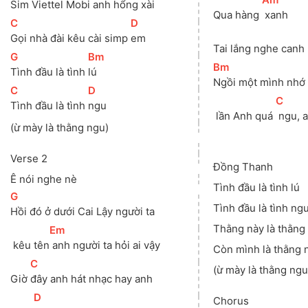
Sim Viettel Mobi anh hổng 
xài
Qua hàng 
 xanh 
[
C
]
[
D
]
Gọi nhà đài kêu cài simp 
em
Tai lắng nghe canh 
[
G
]
[
Bm
]
[
Bm
]
Tình đầu là tình 
lú
Ngồi một mình nhớ 
[
C
]
[
D
]
[
C
]
Tình đầu là tình 
ngu
 lần Anh quá 
 ngu, 
(ừ mày là thằng ngu)
Verse 2
Đồng Thanh
Ê nói nghe nè
Tình đầu là tình lú
[
G
]
Tình đầu là tình ng
Hồi đó ở dưới Cai Lậy người ta
Thằng này là thằng
[
Em
]
 kêu tên
 anh người ta hỏi ai vậy
Còn mình là thằng 
[
C
]
(ừ mày là thằng ngu
Giờ 
đây anh hát nhạc hay anh
[
D
]
Chorus