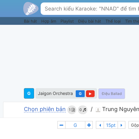
Bài hát
Hợp âm
Playlist
Điệu bài hát
Thể loại
Tìm th
G
Jaigon Orchestra
G
Điệu Ballad
Chọn phiên bản
/
Trung Nguyên
1
0
Gộp