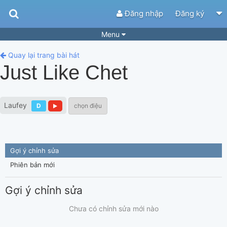
Đăng nhập
Đăng ký
Menu
Bài hát
Guitar Tabs
Quay lại trang bài hát
Just Like Chet
Playlist
Hợp âm
Điệu bài hát
Thể loại
Laufey
D
chọn điệu
Tìm theo hợp âm
Tải ứng dụng
Yêu cầu hợp âm
Thành Viên
Gợi ý chỉnh sửa
Khóa học
Quản lý
63
Phiên bản mới
Tắt quảng cáo
Gợi ý chỉnh sửa
Chưa có chỉnh sửa mới nào