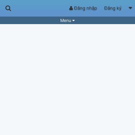
Đăng nhập
Đăng ký
Menu
Bài hát
Guitar Tabs
Playlist
Hợp âm
Điệu bài hát
Thể loại
Tìm theo hợp âm
Tải ứng dụng
Yêu cầu hợp âm
Thành Viên
Khóa học
Quản lý
87
Tắt quảng cáo