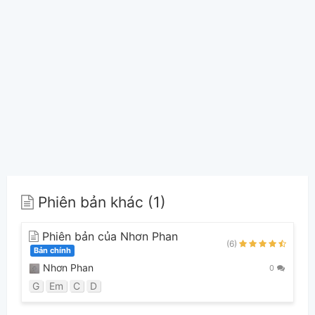
Phiên bản khác (1)
Phiên bản của Nhơn Phan
(6)
Bản chính
Nhơn Phan
0
G
Em
C
D