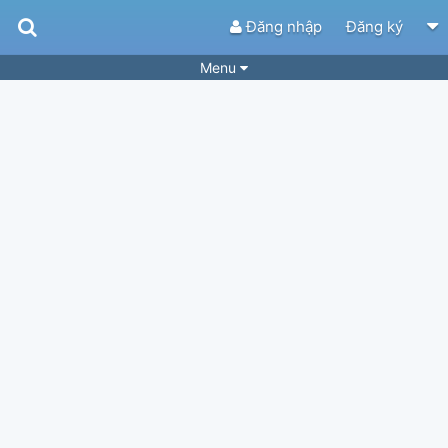
Đăng nhập
Đăng ký
Menu
Bài hát
Guitar Tabs
Playlist
Hợp âm
Điệu bài hát
Thể loại
Tìm theo hợp âm
Tải ứng dụng
Yêu cầu hợp âm
Thành Viên
Khóa học
Quản lý
34
Tắt quảng cáo