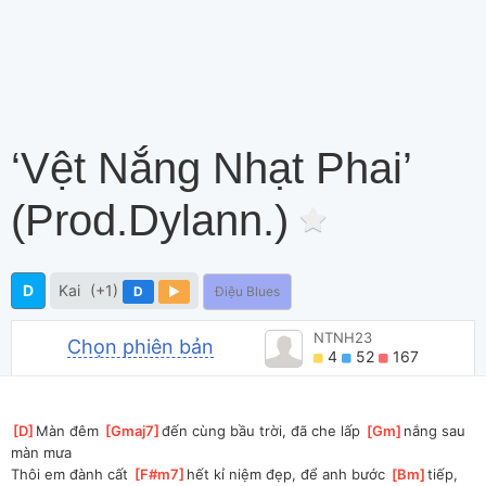
‘vệt Nắng Nhạt Phai’
(prod.Dylann.)
D
Kai
(+1)
D
Điệu Blues
NTNH23
Chọn phiên bản
4
52
167
[
D
]
Màn đêm 
[
Gmaj7
]
đến cùng bầu trời, đã che lấp 
[
Gm
]
nắng sau 
màn mưa
Thôi em đành cất 
[
F#m7
]
hết kỉ niệm đẹp, để anh bước 
[
Bm
]
tiếp, 