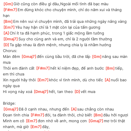
[
Gm
]
Giờ cũng còn điều gì đâu,Ngoài mối tình đã bạc màu
[
F#m7
]
Em đừng khóc cho chuyện mình, chỉ do năm xui và tháng 
hạn
[
Bm
]
Em nên vui vì chuyện mình, đã trải qua những ngày nắng vàng
[
Em7
]
Yêu hay hận chỉ là 1 mặt còn lại của tấm gương
[
A
]
Chí ít ta đã hạnh phúc, trong 1 giấc mộng lầm tưởng
[
Dmaj7
]
Suy cho cùng anh và em, chỉ là 2 người tầm thường
[
D
]
Ta gặp nhau là định mệnh, nhưng chia ly là nhầm hướng
Chorus:
Màn đêm 
[
Gmaj7
]
đến cùng bầu trời, đã che lấp 
[
Gm
]
nắng sau màn 
mưa
Thôi em đành cất 
[
F#m7
]
hết kỉ niệm đẹp, để anh bước 
[
Bm
]
tiếp, 
em thì chưa
Xin người hãy thôi 
[
Em7
]
khóc vì tình mình, dù cho tiếc 
[
A
]
nuối bao 
ngày qua
Hi vọng này xoá 
[
Dmaj7
]
hết, tan theo 
[
D
]
vết mưa
Bridge:
[
Gmaj7
]
Đã ở cạnh nhau, nhưng đến 
[
A
]
sau chẳng còn nhau
Đọan tình chia 
[
F#m7
]
đôi, ta đành thôi, chứ biết 
[
Bm
]
đâu hỡi ngượi
Mình em cô 
[
Em7
]
đơn nhớ về anh, mong cơn 
[
Gmaj7
]
mơ trôi thật 
nhanh, mà giờ 
[
Em7
]
đây, 