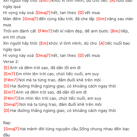
Xin người hãy thôi 
[
Em7
]
khóc vì tình mình, dù cho tiếc 
[
A
]
nuối bao 
ngày qua
Hi vọng này xoá 
[
Dmaj7
]
hết, tan theo 
[
D
]
vết mưa
Màn đêm 
[
Gmaj7
]
đến cùng bầu trời, đã che lấp 
[
Gm
]
nắng sau màn 
mưa
Thôi em đành cất 
[
F#m7
]
hết kỉ niệm đẹp, để anh bước 
[
Bm
]
tiếp, 
em thì chưa
Xin người hãy thôi 
[
Em
]
khóc vì tình mình, dù cho 
[
A
]
tiếc nuối bao 
ngày qua
Hi vọng này xoá 
[
Dmaj7
]
hết, tan theo 
[
D
]
vết mưa
Verse 2:
[
E
]
Anh và đêm trời sao, đã dẫn lối em đi
[
Em7
]
Em nhìn lên trời cao, chút tiếc nuối, em suy
[
F#m7
]
Nơi mà ta từng trao, đắm đuối khẽ trên môi
[
D
]
Hai đường thẳng ngừng giao, có khoảng cách ngay thôi
[
Em7
]
Anh và đêm trời sao, đã dẫn lối em đi
[
F#m7
]
Em nhìn lên trời cao, chút tiếc nuối, em suy
[
Dmaj7
]
Nơi mà ta từng trao, đắm đuối khẽ trên môi
[
D
]
Hai đường thẳng ngừng giao, có khoảng cách ngay thôi
Rap:
[
Gmaj7
]
Hai mảnh đời từng nguyện cầu,Sống chung nhau đến bạc 
đầu