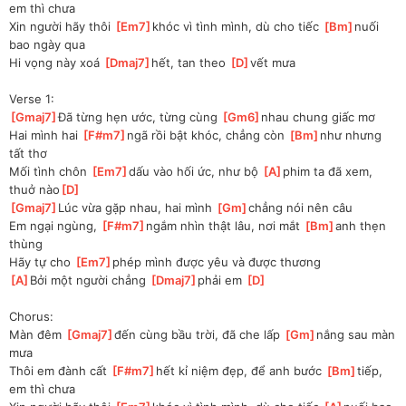
em thì chưa
Xin người hãy thôi 
[
Em7
]
khóc vì tình mình, dù cho tiếc 
[
Bm
]
nuối 
bao ngày qua
Hi vọng này xoá 
[
Dmaj7
]
hết, tan theo 
[
D
]
vết mưa
Verse 1:
[
Gmaj7
]
Đã từng hẹn ước, từng cùng 
[
Gm6
]
nhau chung giấc mơ
Hai mình hai 
[
F#m7
]
ngã rồi bật khóc, chẳng còn 
[
Bm
]
như nhưng 
tất thơ
Mối tình chôn 
[
Em7
]
dấu vào hối ức, như bộ 
[
A
]
phim ta đã xem, 
thuở nào
[
D
]
[
Gmaj7
]
Lúc vừa gặp nhau, hai mình 
[
Gm
]
chẳng nói nên câu
Em ngại ngùng, 
[
F#m7
]
ngắm nhìn thật lâu, nơi mắt 
[
Bm
]
anh thẹn 
thùng
Hãy tự cho 
[
Em7
]
phép mình được yêu và được thương
[
A
]
Bởi một người chẳng 
[
Dmaj7
]
phải em 
[
D
]
Chorus:
Màn đêm 
[
Gmaj7
]
đến cùng bầu trời, đã che lấp 
[
Gm
]
nắng sau màn 
mưa
Thôi em đành cất 
[
F#m7
]
hết kỉ niệm đẹp, để anh bước 
[
Bm
]
tiếp, 
em thì chưa