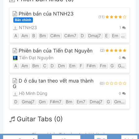
Phiên bản của NTNH23
(11)
Bản chính
NTNH23
1
A
Am
B
Bm
C#m
C#m7
D
Dmaj7
E
Em
Em7
E
Phiên bản của Tiến Đạt Nguyễn
(2)
Tiến Đạt Nguyễn
0
A
Am
Bm
C
D
Dm
Em
F
F#m
Fm
G
Gm
D ở câu tan theo vết mưa thành
(0)
G
Hồ Minh Dũng
0
D
Gmaj7
Gm
F#m7
Bm
Em7
Dmaj7
G
Gm6
A
E
Guitar Tabs (0)
Chưa có bản Tab nào cho bài hát này