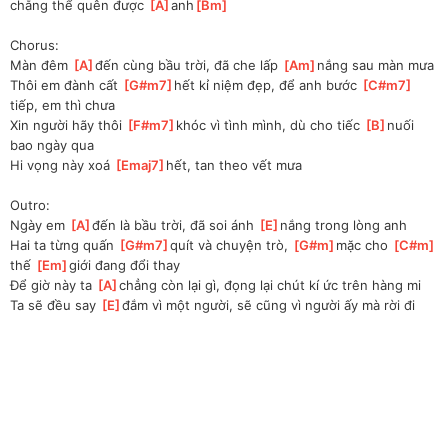
chẳng thể quên được 
[
A
]
anh
[
Bm
]
Chorus:
Màn đêm 
[
A
]
đến cùng bầu trời, đã che lấp 
[
Am
]
nắng sau màn mưa
Thôi em đành cất 
[
G#m7
]
hết kỉ niệm đẹp, để anh bước 
[
C#m7
]
tiếp, em thì chưa
Xin người hãy thôi 
[
F#m7
]
khóc vì tình mình, dù cho tiếc 
[
B
]
nuối 
bao ngày qua
Hi vọng này xoá 
[
Emaj7
]
hết, tan theo vết mưa
Outro:
Ngày em 
[
A
]
đến là bầu trời, đã soi ánh 
[
E
]
nắng trong lòng anh
Hai ta từng quấn 
[
G#m7
]
quít và chuyện trò, 
[
G#m
]
mặc cho 
[
C#m
]
thế 
[
Em
]
giới đang đổi thay
Để giờ này ta 
[
A
]
chẳng còn lại gì, đọng lại chút kí ức trên hàng mi
Ta sẽ đều say 
[
E
]
đắm vì một người, sẽ cũng vì người ấy mà rời đi