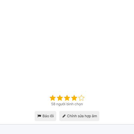
58 người bình chọn
Báo lỗi
Chỉnh sửa hợp âm