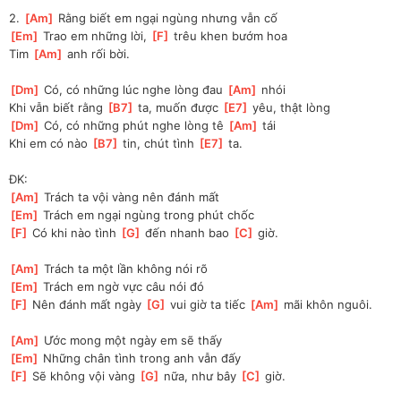
2. 
[
Am
]
 Rằng biết em ngại ngùng nhưng vẫn cố
[
Em
]
 Trao em những lời, 
[
F
]
 trêu khen bướm hoa
Tim 
[
Am
]
 anh rối bời.
[
Dm
]
 Có, có những lúc nghe lòng đau 
[
Am
]
 nhói
Khi vẫn biết rằng 
[
B7
]
 ta, muốn được 
[
E7
]
 yêu, thật lòng
[
Dm
]
 Có, có những phút nghe lòng tê 
[
Am
]
 tái
Khi em có nào 
[
B7
]
 tin, chút tình 
[
E7
]
 ta.
ĐK:
[
Am
]
 Trách ta vội vàng nên đánh mất
[
Em
]
 Trách em ngại ngùng trong phút chốc
[
F
]
 Có khi nào tình 
[
G
]
 đến nhanh bao 
[
C
]
 giờ.
[
Am
]
 Trách ta một lần không nói rõ
[
Em
]
 Trách em ngờ vực câu nói đó
[
F
]
 Nên đánh mất ngày 
[
G
]
 vui giờ ta tiếc 
[
Am
]
 mãi khôn nguôi.
[
Am
]
 Ước mong một ngày em sẽ thấy
[
Em
]
 Những chân tình trong anh vẫn đấy
[
F
]
 Sẽ không vội vàng 
[
G
]
 nữa, như bây 
[
C
]
 giờ.