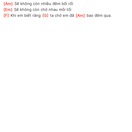
[
Am
]
 Sẽ không còn nhiều đêm bối rối
[
Em
]
 Sẽ không còn chờ nhau mỗi tối
[
F
]
 Khi em biết rằng 
[
G
]
 ta chờ em đã 
[
Am
]
 bao đêm qua. 