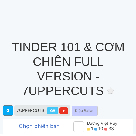
TINDER 101 & CƠM
CHIÊN FULL
VERSION -
7UPPERCUTS
G
7UPPERCUTS
G#
Điệu Ballad
Dương Việt Huy
Chọn phiên bản
1
10
33