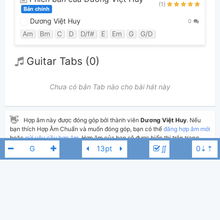
(1)
Bản chính
Dương Việt Huy
0
Am
Bm
C
D
D/f#
E
Em
G
G/D
Guitar Tabs (0)
Chưa có bản Tab nào cho bài hát này
👋
Hợp âm này được đóng góp bởi thành viên
Dương Việt Huy
. Nếu
bạn thích Hợp Âm Chuẩn và muốn đóng góp, bạn có thể
đăng hợp âm mới
hoặc
gửi yêu cầu hợp âm
. Hợp âm của bạn sẽ được hiển thị trên trang
chủ cho tất cả mọi người tra cứu.
∬
Nếu bạn thấy hợp âm có sai sót, bạn có thể bình luận ở bên dưới hoặc gửi
góp ý bằng nút
Báo lỗi
. Ngoài ra bạn cũng có thể chỉnh sửa hợp âm bài
hát có sẵn và lưu thành phiên bản cá nhân bằng cách nhấn nút
Chỉnh
sửa hợp âm
.
7UPPERCUTS
G#
Thêm vào
Chia sẻ
In ra giấy
Quản lý
1