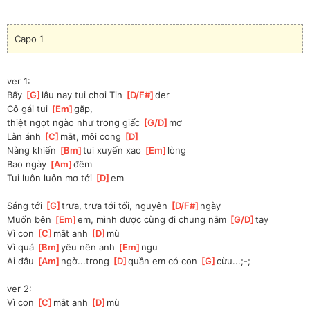
Capo 1
ver 1:
Bấy 
[
G
]
lâu nay tui chơi Tin 
[
D/F#
]
der
Cô gái tui 
[
Em
]
gặp, 
thiệt ngọt ngào như trong giấc 
[
G/D
]
mơ
Làn ánh 
[
C
]
mắt, môi cong 
[
D
]
Nàng khiến 
[
Bm
]
tui xuyến xao 
[
Em
]
lòng
Bao ngày 
[
Am
]
đêm
Tui luôn luôn mơ tới 
[
D
]
em
Sáng tới 
[
G
]
trưa, trưa tới tối, nguyên 
[
D/F#
]
ngày
Muốn bên 
[
Em
]
em, mình được cùng đi chung nắm 
[
G/D
]
tay
Vì con 
[
C
]
mắt anh 
[
D
]
mù
Vì quá 
[
Bm
]
yêu nên anh 
[
Em
]
ngu
Ai đâu 
[
Am
]
ngờ...trong 
[
D
]
quần em có con 
[
G
]
cừu...;-;
ver 2:
Vì con 
[
C
]
mắt anh 
[
D
]
mù