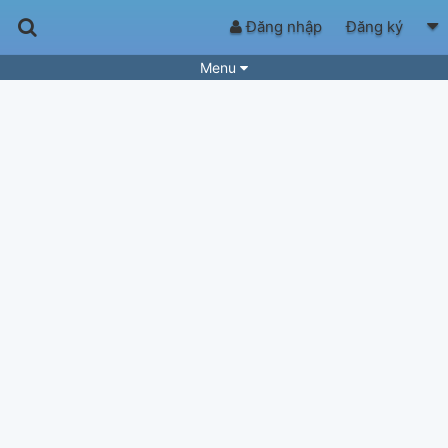
Đăng nhập
Đăng ký
Menu
Bài hát
Guitar Tabs
Playlist
Hợp âm
Điệu bài hát
Thể loại
Tìm theo hợp âm
Tải ứng dụng
Yêu cầu hợp âm
Thành Viên
Khóa học
Quản lý
58
Tắt quảng cáo