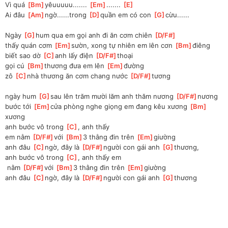
Vì quá 
[
Bm
]
yêuuuuu....... 
[
Em
]
....... 
[
E
]
Ai đâu 
[
Am
]
ngờ......trong 
[
D
]
quần em có con 
[
G
]
cừu......
Ngày 
[
G
]
hum qua em gọi anh đi ăn cơm chiên 
[
D/F#
]
thấy quán cơm 
[
Em
]
sườn, xong tự nhiên em lên cơn 
[
Bm
]
điêng
biết sao dờ 
[
C
]
anh lấy điện 
[
D/F#
]
thoại
gọi cú 
[
Bm
]
thương đưa em lên 
[
Em
]
đường 
zô 
[
C
]
nhà thương ăn cơm chang nước 
[
D/F#
]
tương
ngày hum 
[
G
]
sau lên trăm mười lăm anh thăm nương 
[
D/F#
]
nương
bước tới 
[
Em
]
cửa phòng nghe giọng em đang kêu xương 
[
Bm
]
xương
anh bước vô trong 
[
C
]
, anh thấy 
em
 nằm 
[
D/F#
]
với 
[
Bm
]
3 thằng đin trên 
[
Em
]
giường
anh đâu 
[
C
]
ngờ, đây là 
[
D/F#
]
người con gái anh 
[
G
]
thương, 
anh bước vô trong 
[
C
]
, anh thấy em
 nằm 
[
D/F#
]
với 
[
Bm
]
3 thằng đin trên 
[
Em
]
giường
anh đâu 
[
C
]
ngờ, đây là 
[
D/F#
]
người con gái anh 
[
G
]
thương