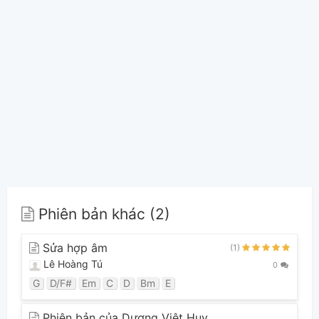
Phiên bản khác (2)
Sửa hợp âm
(1)
Lê Hoàng Tú
0
G
D/F#
Em
C
D
Bm
E
Phiên bản của Dương Việt Huy