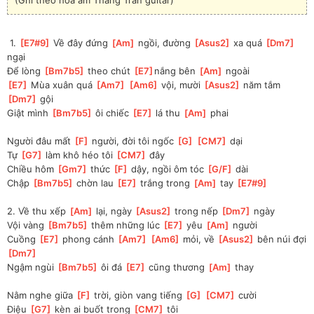
 1. 
[
E7#9
]
 Về đây đứng 
[
Am
]
 ngồi, đường 
[
Asus2
]
 xa quá 
[
Dm7
]
ngại
Để lòng 
[
Bm7b5
]
 theo chút 
[
E7
]
nắng bên 
[
Am
]
 ngoài
[
E7
]
 Mùa xuân quá 
[
Am7
]
[
Am6
]
 vội, mười 
[
Asus2
]
 năm tắm 
[
Dm7
]
 gội
Giật mình 
[
Bm7b5
]
 ôi chiếc 
[
E7
]
 lá thu 
[
Am
]
 phai
Người đâu mất 
[
F
]
 người, đời tôi ngốc 
[
G
]
[
CM7
]
 dại
Tự 
[
G7
]
 làm khô héo tôi 
[
CM7
]
 đây
Chiều hôm 
[
Gm7
]
 thức 
[
F
]
 dậy, ngồi ôm tóc 
[
G/F
]
 dài
Chập 
[
Bm7b5
]
 chờn lau 
[
E7
]
 trắng trong 
[
Am
]
 tay 
[
E7#9
]
2. Về thu xếp 
[
Am
]
 lại, ngày 
[
Asus2
]
 trong nếp 
[
Dm7
]
 ngày
Vội vàng 
[
Bm7b5
]
 thêm những lúc 
[
E7
]
 yêu 
[
Am
]
 người
Cuồng 
[
E7
]
 phong cánh 
[
Am7
]
[
Am6
]
 mỏi, về 
[
Asus2
]
 bên núi đợi 
[
Dm7
]
Ngậm ngùi 
[
Bm7b5
]
 ôi đá 
[
E7
]
 cũng thương 
[
Am
]
 thay
Nằm nghe giữa 
[
F
]
 trời, giòn vang tiếng 
[
G
]
[
CM7
]
 cười
Điệu 
[
G7
]
 kèn ai buốt trong 
[
CM7
]
 tôi