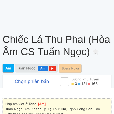
Chiếc Lá Thu Phai (hòa
Âm CS Tuấn Ngọc)
Am
Tuấn Ngọc
Am
Bossa Nova
Lương Phú Tuyến
Chọn phiên bản
0
121
166
Hợp âm viết ở Tone 
[
Am
]
Tuấn Ngọc: Am, Khánh Ly, Lệ Thu: Dm, Trịnh Công Sơn: Gm
(Ghi theo hòa âm Thắng Trần guitar)