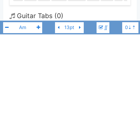
Guitar Tabs (0)
∬
Chưa có bản Tab nào cho bài hát này
👋
Hợp âm này được đóng góp bởi thành viên
Lương Phú Tuyến
. Nếu
bạn thích Hợp Âm Chuẩn và muốn đóng góp, bạn có thể
đăng hợp âm mới
Tuấn Ngọc
Am
hoặc
gửi yêu cầu hợp âm
. Hợp âm của bạn sẽ được hiển thị trên trang
chủ cho tất cả mọi người tra cứu.
Nếu bạn thấy hợp âm có sai sót, bạn có thể bình luận ở bên dưới hoặc gửi
góp ý bằng nút
Báo lỗi
. Ngoài ra bạn cũng có thể chỉnh sửa hợp âm bài
hát có sẵn và lưu thành phiên bản cá nhân bằng cách nhấn nút
Chỉnh
sửa hợp âm
.
Thêm vào
Chia sẻ
In ra giấy
Quản lý
ngày 14 tháng 04, 2023
Cập nhật:
BÌNH LUẬN
1,991
Lượt xem: