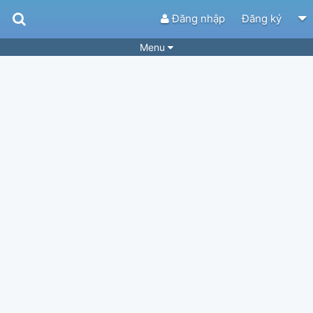
Đăng nhập
Đăng ký
Menu
Bài hát
Guitar Tabs
Playlist
Hợp âm
Điệu bài hát
Thể loại
Tìm theo hợp âm
Tải ứng dụng
Yêu cầu hợp âm
Thành Viên
Khóa học
Quản lý
75
Tắt quảng cáo