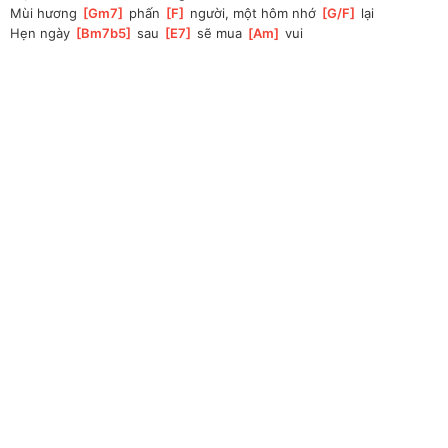
Mùi hương 
[
Gm7
]
 phấn 
[
F
]
 người, một hôm nhớ 
[
G/F
]
 lại
Hẹn ngày 
[
Bm7b5
]
 sau 
[
E7
]
 sẽ mua 
[
Am
]
 vui