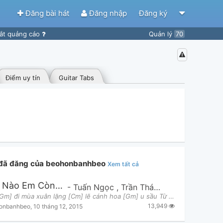
Đăng bài hát
Đăng nhập
Đăng ký
ắt quảng cáo
Quản lý
70
Điểm uy tín
Guitar Tabs
 đã đăng của beohonbanhbeo
Xem tất cả
Ở Nơi Nào Em Còn Nhớ
-
Tuấn Ngọc
,
Trần Thái Hòa
Từ em [Gm] đi mùa xuân lặng [Cm] lẽ cánh hoa [Gm] u sầu Từ em đi hạ thêm buồn [Cm] vắng nắng mưa [
13,949
onbanhbeo
,
10 tháng 12, 2015