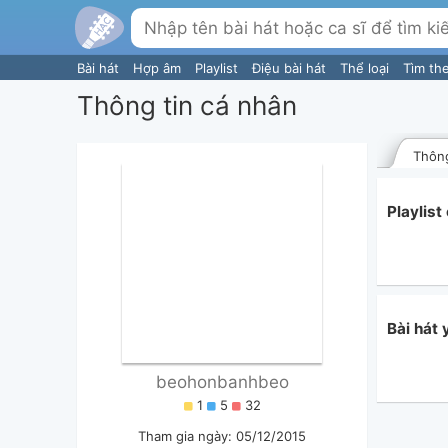
Bài hát
Hợp âm
Playlist
Điệu bài hát
Thể loại
Tìm th
Thông tin cá nhân
Thông
Playlis
Bài hát
beohonbanhbeo
1
5
32
Tham gia ngày: 05/12/2015