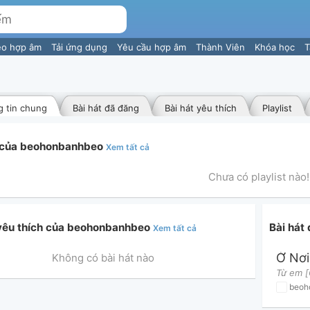
eo hợp âm
Tải ứng dụng
Yêu cầu hợp âm
Thành Viên
Khóa học
T
 tin chung
Bài hát đã đăng
Bài hát yêu thích
Playlist
t của beohonbanhbeo
Xem tất cả
Chưa có playlist nào!
 yêu thích của beohonbanhbeo
Bài hát
Xem tất cả
Không có bài hát nào
beoh