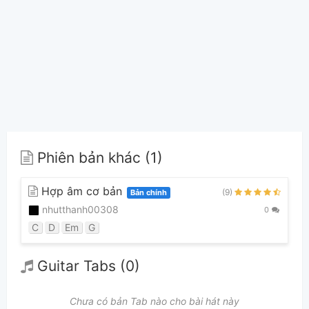
Phiên bản khác (1)
Hợp âm cơ bản
(9)
Bản chính
nhutthanh00308
0
C
D
Em
G
Guitar Tabs (0)
Chưa có bản Tab nào cho bài hát này