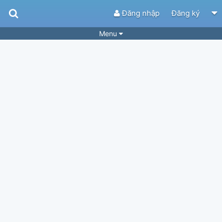
Đăng nhập
Đăng ký
Menu
Bài hát
Guitar Tabs
Playlist
Hợp âm
Điệu bài hát
Thể loại
Tìm theo hợp âm
Tải ứng dụng
Yêu cầu hợp âm
Thành Viên
Khóa học
Quản lý
96
Tắt quảng cáo