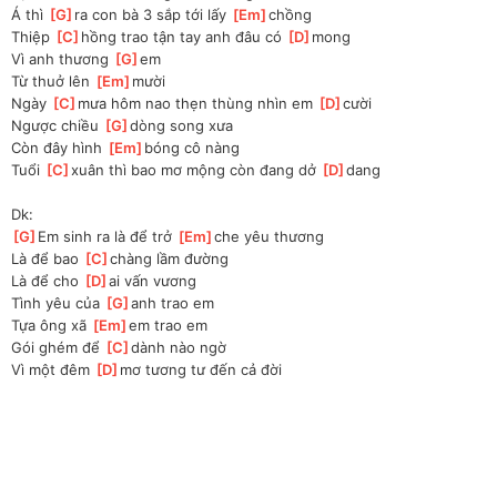
Á thì 
[
G
]
ra con bà 3 sắp tới lấy 
[
Em
]
chồng
Thiệp 
[
C
]
hồng trao tận tay anh đâu có 
[
D
]
mong
Vì anh thương 
[
G
]
em
Từ thuở lên 
[
Em
]
mười
Ngày 
[
C
]
mưa hôm nao thẹn thùng nhìn em 
[
D
]
cười
Ngược chiều 
[
G
]
dòng song xưa
Còn đây hình 
[
Em
]
bóng cô nàng
Tuổi 
[
C
]
xuân thì bao mơ mộng còn đang dở 
[
D
]
dang
Dk:
[
G
]
Em sinh ra là để trở 
[
Em
]
che yêu thương
Là để bao 
[
C
]
chàng lầm đường
Là để cho 
[
D
]
ai vấn vương
Tình yêu của 
[
G
]
anh trao em
Tựa ông xã 
[
Em
]
em trao em
Gói ghém để 
[
C
]
dành nào ngờ
Vì một đêm 
[
D
]
mơ tương tư đến cả đời