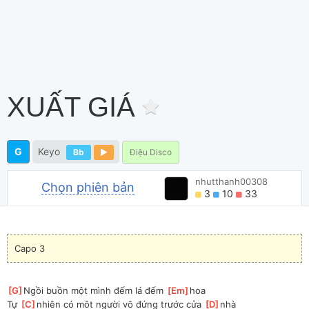
XUẤT GIÁ
G
Keyo
Bb
Điệu Disco
nhutthanh00308
Chọn phiên bản
3
10
33
Capo 3
[
G
]
Ngồi buồn một mình đếm lá đếm 
[
Em
]
hoa
Tự 
[
C
]
nhiên có môt người vô đứng trước cửa 
[
D
]
nhà