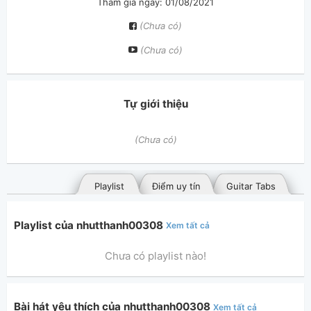
Tham gia ngày: 01/08/2021
(Chưa có)
(Chưa có)
Tự giới thiệu
(Chưa có)
Playlist
Điểm uy tín
Guitar Tabs
Playlist của nhutthanh00308
Xem tất cả
Chưa có playlist nào!
Bài hát yêu thích của nhutthanh00308
Xem tất cả
Bài hát đã đăng
Bài hát yêu thích