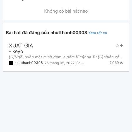
Không có bài hát nào
Bài hát đã đăng của nhutthanh00308
Xem tất cả
XUẤT GIÁ
Thông tin chung
-
Keyo
[G]Ngồi buồn một mình đếm lá đếm [Em]hoa Tự [C]nhiên có môt người vô đứng trước cửa [D]nhà Á thì [
7,069
nhutthanh00308
,
25 tháng 05, 2022 lúc 08:38pm