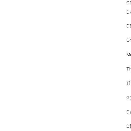
Để
Đ
Đ
Ôn
M
T
Tì
Gặ
Đa
Đà