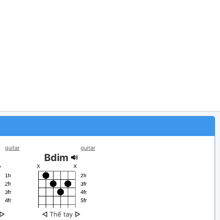
guitar
guitar
Bdim
▷
◁
Thế tay
▷