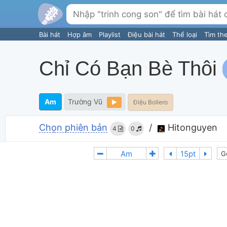
Bài hát
Hợp âm
Playlist
Điệu bài hát
Thể loại
Tìm th
Chỉ Có Bạn Bè Thôi
Am
Trường Vũ
Điệu Bollero
Chọn phiên bản
/
Hitonguyen
4
0
G