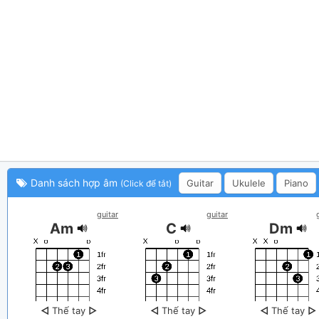
Danh sách hợp âm
Guitar
Ukulele
Piano
(Click để tắt)
guitar
guitar
Am
C
Dm
◁
Thế tay
▷
◁
Thế tay
▷
◁
Thế tay
▷