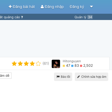
Đăng bài hát
Đăng nhập
Đăng ký
ắt quảng cáo
Quản lý
34
Hitonguyen
(61)
47
83
2,502
âm dễ
Báo lỗi
Chỉnh sửa hợp âm