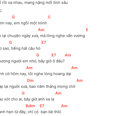
 rồi xa nhau
, mang nặng mối tình sâu
K:
[
G
]
[
C
]
êm nay
, em ngồi một mình 
[
Am
]
[
E
]
 lại chuyện ngày xưa
, mà lòng nghe vấn vương 
[
G
]
[
E7
]
ơ sao
, tiếng hát câu hò 
[
G
]
[
E7
]
[
Am
]
hương người em nhỏ
, bây giờ
 ở đâu?
[
Am
]
[
Am
]
nh cờ hôm nay
, tôi nghe lòng hoang dại
[
Dm
]
[
Am
]
p lại người xưa
, bao năm tháng mong chờ 
[
G
]
[
Am
]
u xót cho ai
, bây giờ anh xa lạ 
[
Bdim
]
[
E7
]
[
Am
]
nh hẹn từ đây
, chỉ có 
 bạn bè thôi