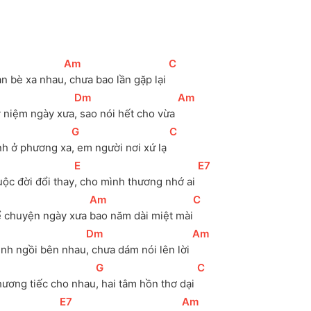
[
Am
]
[
C
]
n bè xa nhau
, chưa bao lần gặp lại 
[
Dm
]
[
Am
]
 niệm ngày xưa
, sao nói hết cho vừa 
[
G
]
[
C
]
h ở phương xa
, em người nơi xứ lạ 
[
E
]
[
E7
]
ộc đời đổi thay
, cho mình thương nhớ ai 
[
Am
]
[
C
]
 chuyện ngày xưa 
bao năm dài miệt mài
[
Dm
]
[
Am
]
nh ngồi bên nhau
, chưa dám nói lên lời 
[
G
]
[
C
]
ương tiếc cho nhau
, hai tâm hồn thơ dại 
[
E7
]
[
Am
]