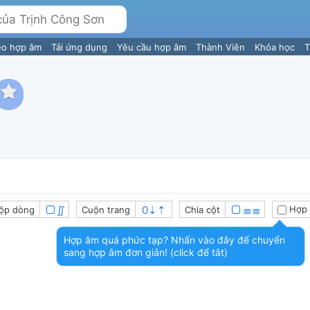
eo hợp âm
Tải ứng dụng
Yêu cầu hợp âm
Thành Viên
Khóa học
T
∬
≣≣
Hợp 
ộp dòng
Cuộn trang
Chia cột
Hợp âm quá phức tạp? Nhấn vào đây để chuyển
sang hợp âm đơn giản! (click để tắt)