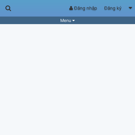
Đăng nhập
Đăng ký
Menu
Bài hát
Guitar Tabs
Playlist
Hợp âm
Điệu bài hát
Thể loại
Tìm theo hợp âm
Tải ứng dụng
Yêu cầu hợp âm
Thành Viên
Khóa học
Quản lý
60
Tắt quảng cáo