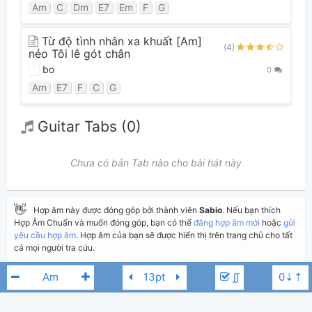
Am
C
Dm
E7
Em
F
G
Từ độ tình nhân xa khuất [Am]
(4)
nẻo Tôi lê gót chân
bo
0
Am
E7
F
C
G
Guitar Tabs (0)
Chưa có bản Tab nào cho bài hát này
👋
Hợp âm này được đóng góp bởi thành viên
Sabio
. Nếu bạn thích
Hợp Âm Chuẩn và muốn đóng góp, bạn có thể
đăng hợp âm mới
hoặc
gửi
yêu cầu hợp âm
. Hợp âm của bạn sẽ được hiển thị trên trang chủ cho tất
cả mọi người tra cứu.
Nếu bạn thấy hợp âm có sai sót, bạn có thể bình luận ở bên dưới hoặc gửi
∬
góp ý bằng nút
Báo lỗi
. Ngoài ra bạn cũng có thể chỉnh sửa hợp âm bài
hát có sẵn và lưu thành phiên bản cá nhân bằng cách nhấn nút
Chỉnh
sửa hợp âm
.