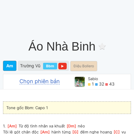
Áo Nhà Binh
Am
Trường Vũ
Bbm
Điệu Bollero
Sabio
Chọn phiên bản
1
32
43
Tone gốc Bbm: Capo 1
1. 
[
Am
]
 Từ độ tình nhân xa khuất 
[
Dm
]
 nẻo
Tôi lê gót chân độc 
[
Am
]
 hành từng 
[
G
]
 đêm nghe hoang 
[
C
]
 vu 
[