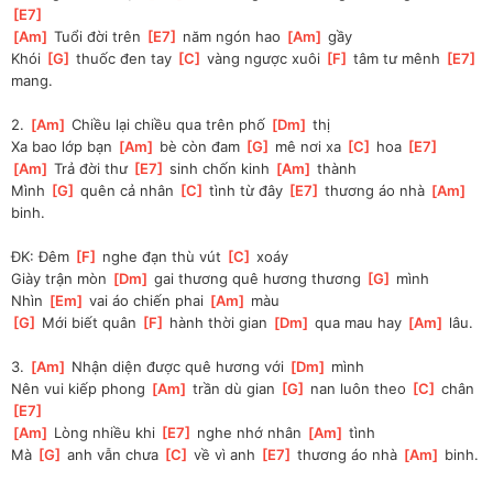
E7
]
[
Am
]
 Tuổi đời trên 
[
E7
]
 năm ngón hao 
[
Am
]
 gầy
Khói 
[
G
]
 thuốc đen tay 
[
C
]
 vàng ngược xuôi 
[
F
]
 tâm tư mênh 
[
E7
]
mang.
2. 
[
Am
]
 Chiều lại chiều qua trên phố 
[
Dm
]
 thị
Xa bao lớp bạn 
[
Am
]
 bè còn đam 
[
G
]
 mê nơi xa 
[
C
]
 hoa 
[
E7
]
[
Am
]
 Trả đời thư 
[
E7
]
 sinh chốn kinh 
[
Am
]
 thành
Mình 
[
G
]
 quên cả nhân 
[
C
]
 tình từ đây 
[
E7
]
 thương áo nhà 
[
Am
]
binh.
ĐK: Đêm 
[
F
]
 nghe đạn thù vút 
[
C
]
 xoáy
Giày trận mòn 
[
Dm
]
 gai thương quê hương thương 
[
G
]
 mình
Nhìn 
[
Em
]
 vai áo chiến phai 
[
Am
]
 màu
[
G
]
 Mới biết quân 
[
F
]
 hành thời gian 
[
Dm
]
 qua mau hay 
[
Am
]
 lâu.
3. 
[
Am
]
 Nhận diện được quê hương với 
[
Dm
]
 mình
Nên vui kiếp phong 
[
Am
]
 trần dù gian 
[
G
]
 nan luôn theo 
[
C
]
 chân 
[
E7
]
[
Am
]
 Lòng nhiều khi 
[
E7
]
 nghe nhớ nhân 
[
Am
]
 tình
Mà 
[
G
]
 anh vẫn chưa 
[
C
]
 về vì anh 
[
E7
]
 thương áo nhà 
[
Am
]
 binh. 