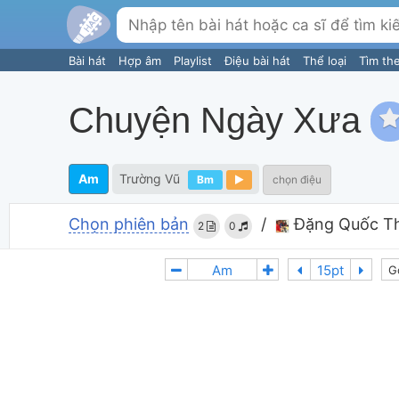
Bài hát
Hợp âm
Playlist
Điệu bài hát
Thể loại
Tìm th
Chuyện Ngày Xưa
Am
Trường Vũ
Bm
chọn điệu
Chọn phiên bản
/
Đặng Quốc Th
2
0
G