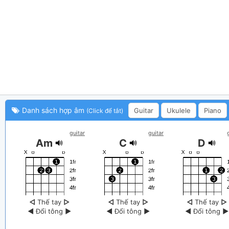
Danh sách hợp âm
Guitar
Ukulele
Piano
(Click để tắt)
guitar
guitar
Am
C
D
◁
Thế tay
▷
◁
Thế tay
▷
◁
Thế tay
▷
◀
Đổi tông
▶
◀
Đổi tông
▶
◀
Đổi tông
▶