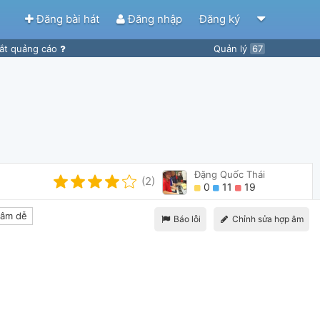
Đăng bài hát
Đăng nhập
Đăng ký
ắt quảng cáo
Quản lý
67
Đặng Quốc Thái
(2)
0
11
19
âm dễ
Báo lỗi
Chỉnh sửa hợp âm