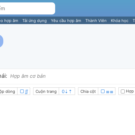
eo hợp âm
Tải ứng dụng
Yêu cầu hợp âm
Thành Viên
Khóa học
T
ái:
Hợp âm cơ bản
∬
≣≣
Hợp 
ộp dòng
Cuộn trang
Chia cột