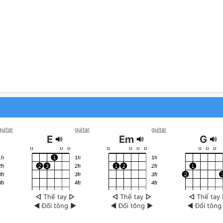
guitar
guitar
guitar
E
Em
G
◁
Thế tay
▷
◁
Thế tay
▷
◁
Thế tay
◀
Đổi tông
▶
◀
Đổi tông
▶
◀
Đổi tôn