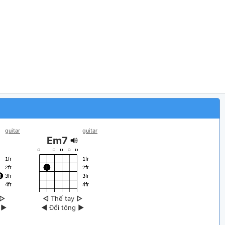
guitar
guitar
Em7
▷
◁
Thế tay
▷
g
▶
◀
Đổi tông
▶