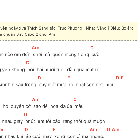
yện ngày xưa Thích Sáng tác: Trúc Phương | Nhạc Vàng | Điệu: Boléro
e chuan Bm. Capo 2 choi Am
[
Am
]
[
C
]
ôm nào em đến 
 chơi mà  quên mang tiếng 
 cười 
[
D
]
g yên không 
 nói  hai mươi tuổi  đầu qua mất rồi 
[
D
]
[
E
]
[
D
]
[
E
]
Amnhìn sâu trong 
 đáy mắt mưa 
 rơi nhạt son nét  môi. 
[
Am
]
[
C
]
i hỏi duyên cớ 
 sao để  hoa kia úa 
 màu 
[
D
]
n nhau giây 
 phút  em tôi bảo  rằng thôi quá muộn 
m
]
[
D
]
[
E
]
[
Am
]
[
D
]
[
Am
]
ần nhau khi 
 áo cưới may 
 xong  còn gì mà 
 mong.  