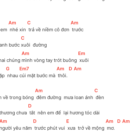
[
Am
]
[
C
]
[
Am
]
 em 
 nhé xin 
 trả về niềm cô đơn 
 trước
[
C
]
anh bước 
xuôi  đường 
[
Am
]
[
Em
]
hai chúng 
mình vòng tay trót buông 
 xuôi
[
G
]
[
Em7
]
[
Am
]
[
D
]
[
Am
]
ặp 
 nhau 
cúi mặt bước mà 
 thôi. 
[
Am
]
[
C
]
m về trong bóng 
 đêm đường  mưa loan ánh 
 đèn
[
D
]
 thương chưa 
 tắt  nên em để  lại hương tóc dài
[
Am
]
[
D
]
[
E
]
[
Am
]
[
D
]
[
Am
]
người yêu năm 
 trước phút vui 
 xưa  trở về mộng 
 mơ.  