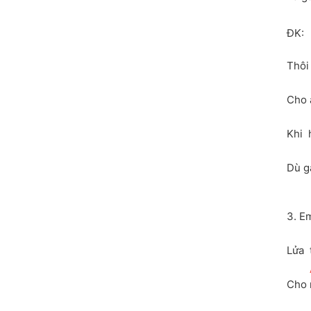
ĐK:
Thôi
Cho 
Khi  
Dù g
3. E
Lửa 
Cho 