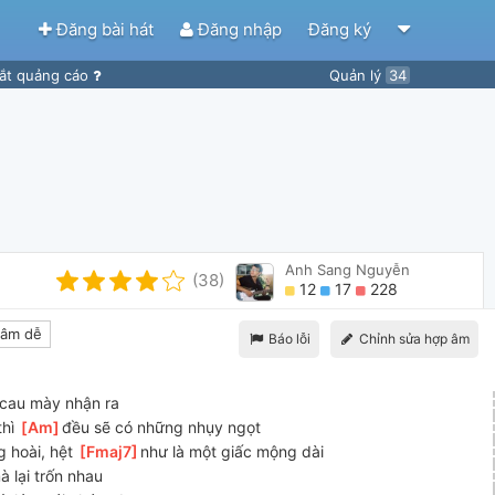
Đăng bài hát
Đăng nhập
Đăng ký
ắt quảng cáo
Quản lý
34
Anh Sang Nguyễn
(38)
12
17
228
âm dễ
Báo lỗi
Chỉnh sửa hợp âm
 cau mày nhận ra
hì 
[
Am
]
đều sẽ có những nhụy ngọt
 hoài, hệt 
[
Fmaj7
]
như là một giấc mộng dài
à lại trốn nhau