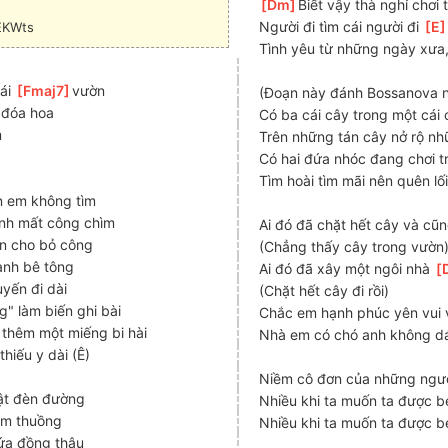
[
Dm
]
Biết vậy thà nghỉ chơi
Người đi tìm cái người đi 
[
E
AEKWts
Tình yêu từ những ngày xưa,
ái 
[
Fmaj7
]
vườn
(Đoạn này đánh Bossanova 
]
đóa hoa
Có ba cái cây trong một cái c
m
Trên những tán cây nở rộ nh
Có hai đứa nhóc đang chơi t
Tìm hoài tìm mãi nên quên lối
ốn em không tìm
nh mất công chìm
Ai đó đã chặt hết cây và cũ
n cho bỏ công
(Chẳng thấy cây trong vườn
ành bê tông
Ai đó đã xây một ngôi nhà 
[
uyến đi dài
(Chặt hết cây đi rồi)
ng" làm biến ghi bài
Chắc em hạnh phúc yên vui v
thêm một miếng bi hài
Nhà em có chó anh không d
hiếu y dài (Ê)
Niềm cô đơn của những ngườ
bật đèn đường
Nhiều khi ta muốn ta được b
èm thuồng
Nhiều khi ta muốn ta được b
ứa đồng thâu