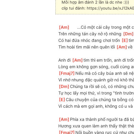
Mỗi hợp âm đánh 2 lần là dc nhe :)))
clip tui đánh: https://youtu.be/xJ12k
[
Am
]
      ...Có một cái cây trong một c
Trên những tán cây nở rộ những 
[
Dm
Có hai đứa nhóc đang chơi trốn 
[
E
]
tì
Tìm hoài tìm mãi nên quên lối 
[
Am
]
về
Anh đi 
[
Am
]
tìm thì em trốn, anh đi tr
Lòng em không gợn sóng, cuối cùng a
[
Fmaj7
]
Nếu mà có cây búa anh sẽ nệ
Vì nhớ nhung đặc quánh giờ nó khô th
[
Dm
]
Chúng ta rồi sẽ có, có những ch
Tự học lấy mọi thứ, vì trong "tình trườ
[
E
]
Câu chuyện của chúng ta bỗng có 
Vì cách mà em gọi anh, không có u và t
[
Am
]
Phía xa thành phố người ta đã 
Hương xưa quen làm anh thấy thật th
[
Fmaj7
]
Nỗi buồn vàng rực cứ như ch