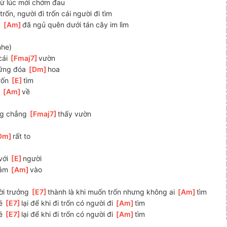
 từ lúc mới chớm đau
]
trốn, người đi trốn cái người đi tìm
 
[
Am
]
đã ngủ quên dưới tán cây im lìm
nhe)
ái 
[
Fmaj7
]
vườn
ững đóa 
[
Dm
]
hoa
rốn 
[
E
]
tìm
 
[
Am
]
về
ng chẳng 
[
Fmaj7
]
thấy vườn
)
Dm
]
rất to 
ới 
[
E
]
người
ám 
[
Am
]
vào
i trưởng 
[
E7
]
thành là khi muốn trốn nhưng không ai 
[
Am
]
tìm
é 
[
E7
]
lại để khi đi trốn có người đi 
[
Am
]
tìm
é 
[
E7
]
lại để khi đi trốn có người đi 
[
Am
]
tìm