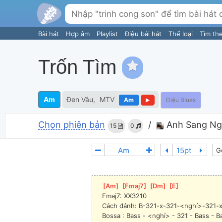
Bài hát
Hợp âm
Playlist
Điệu bài hát
Thể loại
Tìm th
Trốn Tìm
Am
Đen Vâu
MTV
Am
Điệu Blues
Chọn phiên bản
/
Anh Sang Ng
15
0
G
[
Am
]
[
Fmaj7
]
[
Dm
]
[
E
]
Fmaj7: XX3210
Cách đánh: B-321-x-321-<nghỉ>-321-
Bossa : Bass - <nghỉ> - 321 - Bass - Ba