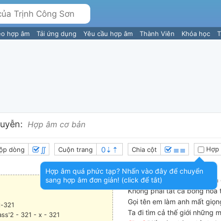
eo hợp âm
Tải ứng dụng
Yêu cầu hợp âm
Thành Viên
Khóa học
T
uyễn:
Hợp âm cơ bản
∬
≣≣
Hợp 
ộp dòng
Cuộn trang
Chia cột
Hợp âm quá phức tạp? Nhấn vào đây để chuyển
sang hợp âm đơn giản! (click để tắt)
Để rất lâu sau này, chúng ta
Không phải tất cả bông hoa t
Gọi tên em làm anh mất giọng
x-321
Ta đi tìm cả thế giới những m
ss'2 - 321 - x - 321