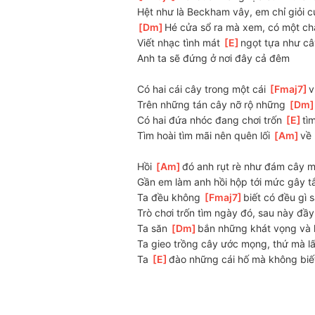
Hệt như là Beckham vây, em chỉ giỏi c
[
Dm
]
Hé cửa sổ ra mà xem, có một ch
Viết nhạc tình mát 
[
E
]
ngọt tựa như c
Anh ta sẽ đứng ở nơi đây cả đêm
Có hai cái cây trong một cái 
[
Fmaj7
]
v
Trên những tán cây nỡ rộ những 
[
Dm
Có hai đứa nhóc đang chơi trốn 
[
E
]
tì
Tìm hoài tìm mãi nên quên lối 
[
Am
]
về
Hồi 
[
Am
]
đó anh rụt rè như đám cây 
Gần em làm anh hồi hộp tới mức gây t
Ta đều không 
[
Fmaj7
]
biết có đều gì
Trò chơi trốn tìm ngày đó, sau này đầy 
Ta săn 
[
Dm
]
bắn những khát vọng và 
Ta gieo trồng cây ước mọng, thứ mà lấy
Ta 
[
E
]
đào những cái hố mà không biết