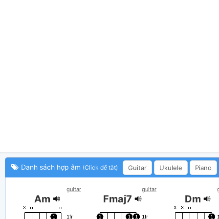
Danh sách hợp âm
Guitar
Ukulele
Piano
(Click để tắt)
guitar
guitar
Am
Fmaj7
Dm