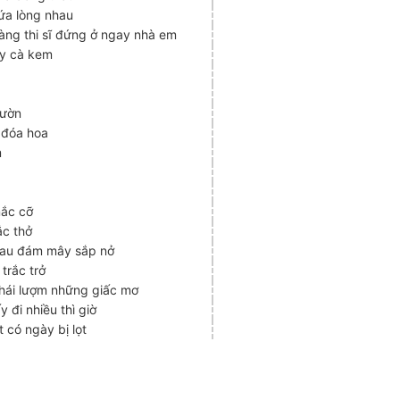
ứa lòng nhau
àng thi sĩ đứng ở ngay nhà em
ây cà kem
ườn
]
đóa hoa
m
mắc cỡ
ắc thở
 sau đám mây sắp nở
trắc trở
hái lượm những giấc mơ
 đi nhiều thì giờ
 có ngày bị lọt