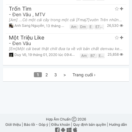
Trốn Tìm
-
Đen Vâu
,
MTV
[Am] ...Có một cái cây trong một cái [Fmaj7]vườn Trên những tán cây nở rộ những [Dm]đóa hoa C
26,530
Anh Sang Nguyễn
,
13 tháng 05, 2021 lúc 09:05pm
Am
Dm
E
E7
Fmaj7
Một Triệu Like
-
Đen Vâu
[Em]Một cái beat thật chill đưa ta về với bản chất denvau keep it real, rap theo kiểu đơn giản nhấ
25,858
Duy Võ
,
19 tháng 01, 2020 lúc 09:48pm
Am
B7
Em
1
2
3
>
Trang cuối ›
Hợp Âm Chuẩn Ⓒ 2026
Giới thiệu
|
Báo lỗi - Góp ý
|
Điều khoản
|
Quy định bản quyền
|
Hướng dẫn