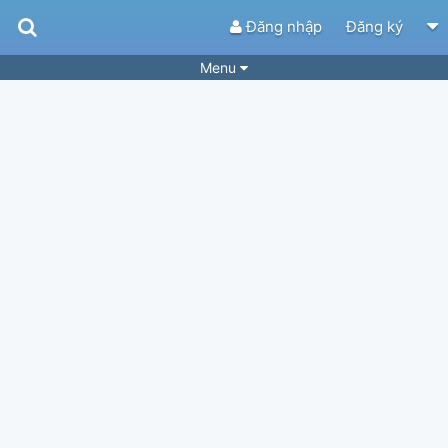
Đăng nhập
Đăng ký
Menu
Bài hát
Guitar Tabs
Playlist
Hợp âm
Điệu bài hát
Thể loại
Tìm theo hợp âm
Tải ứng dụng
Yêu cầu hợp âm
Thành Viên
Khóa học
Quản lý
63
Tắt quảng cáo