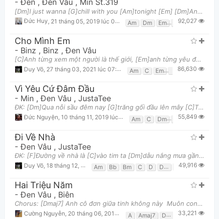
-
Đen
,
Đen Vâu
,
Min St.319
[Dm]I just wanna [G]chill with you [Am]tonight [Em] [Dm]And all the [G]sorrow left [Am]behind uh o
92,027
Đức Huy
,
21 tháng 05, 2019 lúc 04:50am
Am
Dm
Em
G
Cho Mình Em
-
Binz
,
Binz
,
Đen Vâu
[C]Anh từng xem một người là thế giới, [Em]anh từng yêu đậm sâu Họ [Am]nói anh xem tình yêu là trò
86,630
Duy Võ
,
27 tháng 03, 2021 lúc 07:35am
Am
C
Em
F
Vì Yêu Cứ Đâm Đầu
-
Min
,
Đen Vâu
,
JustaTee
ĐK: [Dm]Qua nỗi sầu đêm nay [G]trăng gối đầu lên mây [C]Thêm chút rượu và men cuốn muộn phiền [Am]
55,849
Đức Nguyện
,
10 tháng 11, 2019 lúc 07:21pm
Am
C
Dm
G
Đi Về Nhà
-
Đen Vâu
,
JustaTee
ĐK: [F]Đường về nhà là [C]vào tim ta [Dm]dẫu nắng mưa gần [C]xa [Bb]Thất bát, [Am]vang danh [Gm]nh
49,916
Duy Võ
,
18 tháng 12, 2020 lúc 10:29pm
Am
Bb
Bm
C
D
Dm
Em
F
G
G
Hai Triệu Năm
-
Đen Vâu
,
Biên
Chorus: [Dmaj7] Anh cô đơn giữa tinh không này Muôn con sóng cuốn xô vào đây [Amaj7]Em cô đơn
33,221
Cường Nguyễn
,
20 tháng 06, 2019 lúc 01:49am
A
Amaj7
Dmaj7