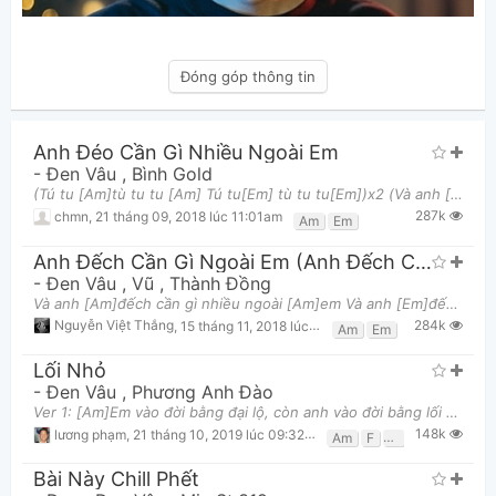
Đóng góp thông tin
Anh Đéo Cần Gì Nhiều Ngoài Em
-
Đen Vâu
,
Bình Gold
(Tú tu [Am]tù tu tu [Am] Tú tu[Em] tù tu tu[Em])x2 (Và anh [Am]đéo cần gì nhiều ngoài em[Am] Và a
287k
chmn
,
21 tháng 09, 2018 lúc 11:01am
Am
Em
Anh Đếch Cần Gì Ngoài Em (Anh Đếch Cần Gì Nhiều Ngoài Em)
-
Đen Vâu
,
Vũ
,
Thành Đồng
Và anh [Am]đếch cần gì nhiều ngoài [Am]em Và anh [Em]đếch cần gì nhiều ngoài [Em]em Và anh [Am]đếc
284k
Nguyễn Việt Thắng
,
15 tháng 11, 2018 lúc 11:02am
Am
Em
Lối Nhỏ
-
Đen Vâu
,
Phương Anh Đào
Ver 1: [Am]Em vào đời bằng đại lộ, còn anh vào đời bằng lối nhỏ Anh [Em]nhớ mình đã từng thổ lộ,
148k
lương phạm
,
21 tháng 10, 2019 lúc 09:32pm
Am
F
G
Bài Này Chill Phết