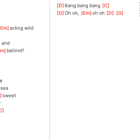
[
D
]
Bang bang bang 
[
C
]
[
G
]
Oh oh, 
[
Em
]
oh oh 
[
D
]
[
G
]
Em
]
acting wild
n and
Em
]
behind?
e
]
sea
G
]
sweet
r
C
]