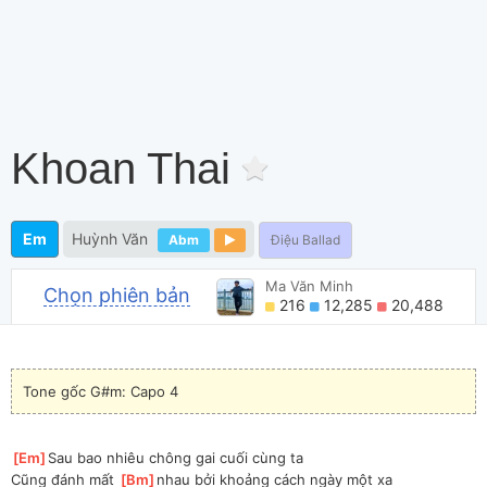
Khoan Thai
Em
Huỳnh Văn
Abm
Điệu Ballad
Ma Văn Minh
Chọn phiên bản
216
12,285
20,488
Tone gốc G#m: Capo 4
[
Em
]
Sau bao nhiêu chông gai cuối cùng ta
Cũng đánh mất 
[
Bm
]
nhau bởi khoảng cách ngày một xa