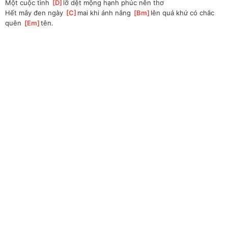
Một cuộc tình 
[
D
]
lỡ dệt mộng hạnh phúc nên thơ
Hết mây đen ngày 
[
C
]
mai khi ánh nắng 
[
Bm
]
lên quá khứ có chắc 
quên 
[
Em
]
tên. 