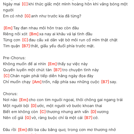
Ngày mai 
[
C
]
khi thức giấc một mình hoàng hôn khi vắng bóng một 
người
Em có nhớ 
[
G
]
anh như trước kia đã từng?
[
Em
]
Tay đan nhau môi hôn trao còn đâu
Riêng nỗi xót 
[
Bm
]
xa nay ai khâu vá lại tình đầu
Từng cơn 
[
C
]
đau cấu xé dằn vặt bờ môi run cố mỉm thật chặt
Tim quặn 
[
B7
]
thắt, giấu yếu đuối phía trước mặt.
Pre-Chorus:
Không muốn để ai nhìn 
[
Em
]
thấy sự việc này
Quyến luyến một chút tàn 
[
B7
]
tro chuyện tình này
[
C
]
Chán ngán phải tiếp diễn hằng ngày đọa đày
Chỉ muốn chạy 
[
Am
]
trốn, nấp phía sau những cuộc 
[
B7
]
say.
Chorus:
Nơi nào 
[
Em
]
cho con tim nguôi ngoai, thôi chông gai ngang trái
Một người bội 
[
D
]
ước, một người vờ bước khoan thai
Biết em không còn 
[
C
]
thương nhưng anh vấn 
[
D
]
vương
Nên cố giả 
[
G
]
vờ, ràng buộc chỉ là một cái 
[
B7
]
cớ.
Đâu rồi 
[
Em
]
đôi ba câu bâng quơ, trong cơn mơ thương nhớ