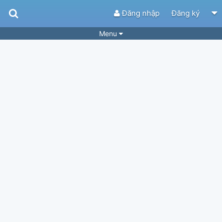
Đăng nhập
Đăng ký
Menu
Bài hát
Guitar Tabs
Playlist
Hợp âm
Điệu bài hát
Thể loại
Tìm theo hợp âm
Tải ứng dụng
Yêu cầu hợp âm
Thành Viên
Khóa học
Quản lý
75
Tắt quảng cáo