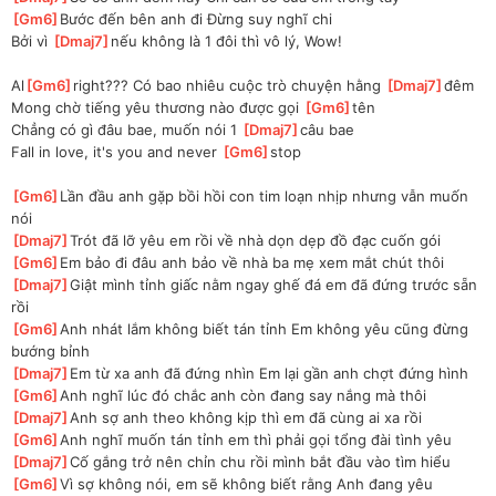
[
Gm6
]
Bước đến bên anh đi Đừng suy nghĩ chi
Bởi vì 
[
Dmaj7
]
nếu không là 1 đôi thì vô lý, Wow!
Al
[
Gm6
]
right??? Có bao nhiêu cuộc trò chuyện hằng 
[
Dmaj7
]
đêm
Mong chờ tiếng yêu thương nào được gọi 
[
Gm6
]
tên
Chẳng có gì đâu bae, muốn nói 1 
[
Dmaj7
]
câu bae
Fall in love, it's you and never 
[
Gm6
]
stop
[
Gm6
]
Lần đầu anh gặp bồi hồi con tim loạn nhịp nhưng vẫn muốn 
nói
[
Dmaj7
]
Trót đã lỡ yêu em rồi về nhà dọn dẹp đồ đạc cuốn gói
[
Gm6
]
Em bảo đi đâu anh bảo về nhà ba mẹ xem mắt chút thôi
[
Dmaj7
]
Giật mình tỉnh giấc nằm ngay ghế đá em đã đứng trước sẵn 
rồi
[
Gm6
]
Anh nhát lắm không biết tán tỉnh Em không yêu cũng đừng 
bướng bỉnh
[
Dmaj7
]
Em từ xa anh đã đứng nhìn Em lại gần anh chợt đứng hình
[
Gm6
]
Anh nghĩ lúc đó chắc anh còn đang say nắng mà thôi
[
Dmaj7
]
Anh sợ anh theo không kịp thì em đã cùng ai xa rồi
[
Gm6
]
Anh nghĩ muốn tán tỉnh em thì phải gọi tổng đài tình yêu
[
Dmaj7
]
Cố gắng trở nên chỉn chu rồi mình bắt đầu vào tìm hiểu
[
Gm6
]
Vì sợ không nói, em sẽ không biết rằng Anh đang yêu