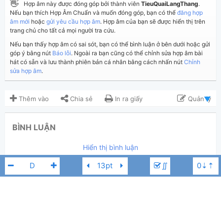
👋
Hợp âm này được đóng góp bởi thành viên
TieuQuaiLangThang
.
Nếu bạn thích Hợp Âm Chuẩn và muốn đóng góp, bạn có thể
đăng hợp
âm mới
hoặc
gửi yêu cầu hợp âm
. Hợp âm của bạn sẽ được hiển thị trên
trang chủ cho tất cả mọi người tra cứu.
Nếu bạn thấy hợp âm có sai sót, bạn có thể bình luận ở bên dưới hoặc gửi
góp ý bằng nút
Báo lỗi
. Ngoài ra bạn cũng có thể chỉnh sửa hợp âm bài
hát có sẵn và lưu thành phiên bản cá nhân bằng cách nhấn nút
Chỉnh
sửa hợp âm
.
Thêm vào
Chia sẻ
In ra giấy
Quản lý
ngày 24 tháng 09, 2020
Cập nhật:
BÌNH LUẬN
3,974
Lượt xem:
Hiển thị bình luận
TieuQuaiLangThang
Người đăng:
(Dương Công Vủ đã duyệt)
∬
HIEUTHUHAI
,
HURRYKNG
Tác giả:
,
MANBO
Rap Việt
,
Rap
,
Rap Love
Thể loại:
110
Yêu thích:
MANBO
HIEUTHUHAI
HURRYKNG
D