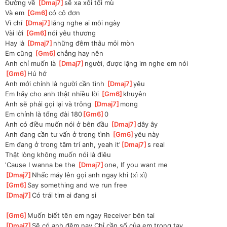
Đường về 
[
Dmaj7
]
sẽ xa xôi tối mù
Và em 
[
Gm6
]
có cô đơn
Vì chỉ 
[
Dmaj7
]
lắng nghe ai mỗi ngày
Vài lời 
[
Gm6
]
nói yêu thương
Hay là 
[
Dmaj7
]
những đêm thâu mỏi mòn
Em cũng 
[
Gm6
]
chẳng hay nên
Anh chỉ muốn là 
[
Dmaj7
]
người, được lặng im nghe em nói
[
Gm6
]
Hú hớ 
Anh mới chính là người cần tình 
[
Dmaj7
]
yêu
Em hãy cho anh thật nhiều lời 
[
Gm6
]
khuyên
Anh sẽ phải gọi lại và trông 
[
Dmaj7
]
mong
Em chính là tổng đài 180
[
Gm6
]
0
Anh có điều muốn nói ở bên đầu 
[
Dmaj7
]
dây ây
Anh đang cần tư vấn ở trong tình 
[
Gm6
]
yêu này
Em đang ở trong tâm trí anh, yeah it'
[
Dmaj7
]
s real
Thật lòng không muốn nói là điêu
'Cause I wanna be the 
[
Dmaj7
]
one, If you want me
[
Dmaj7
]
Nhấc máy lên gọi anh ngay khi (xì xì)
[
Gm6
]
Say something and we run free
[
Dmaj7
]
Có trái tim ai đang si
[
Gm6
]
Muốn biết tên em ngay Receiver bên tai
[
Dmaj7
]
Sẽ có anh đêm nay Chỉ cần số của em trong tay