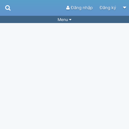
Đăng nhập
Đăng ký
Menu
Bài hát
Guitar Tabs
Playlist
Hợp âm
Điệu bài hát
Thể loại
Tìm theo hợp âm
Tải ứng dụng
Yêu cầu hợp âm
Thành Viên
Khóa học
Quản lý
34
Tắt quảng cáo