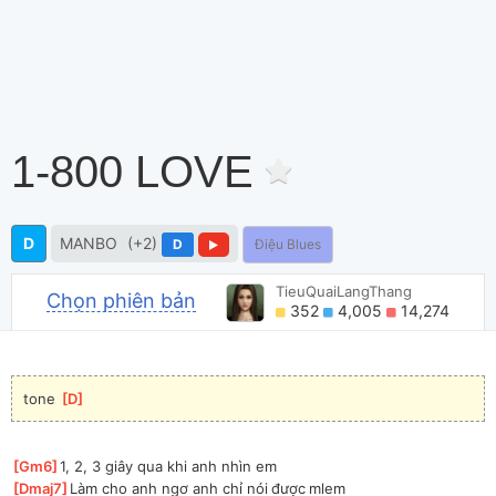
1-800 LOVE
D
MANBO
(+2)
D
Điệu Blues
TieuQuaiLangThang
Chọn phiên bản
352
4,005
14,274
tone 
[
D
]
[
Gm6
]
1, 2, 3 giây qua khi anh nhìn em
[
Dmaj7
]
Làm cho anh ngơ anh chỉ nói được mlem