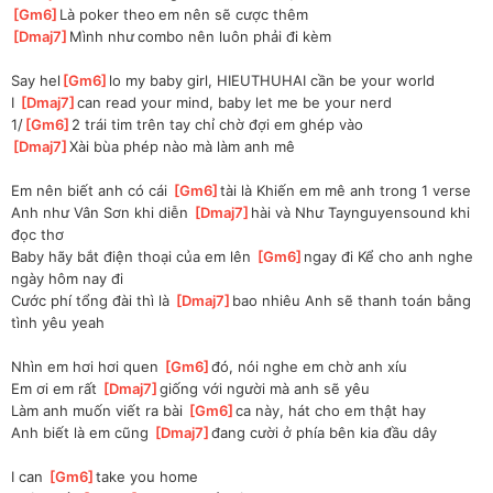
[
Gm6
]
Là poker theo em nên sẽ cược thêm
[
Dmaj7
]
Mình như combo nên luôn phải đi kèm
Say hel
[
Gm6
]
lo my baby girl, HIEUTHUHAI cần be your world
I 
[
Dmaj7
]
can read your mind, baby let me be your nerd
1/
[
Gm6
]
2 trái tim trên tay chỉ chờ đợi em ghép vào
[
Dmaj7
]
Xài bùa phép nào mà làm anh mê
Em nên biết anh có cái 
[
Gm6
]
tài là Khiến em mê anh trong 1 verse
Anh như Vân Sơn khi diễn 
[
Dmaj7
]
hài và Như Taynguyensound khi 
đọc thơ
Baby hãy bắt điện thoại của em lên 
[
Gm6
]
ngay đi Kể cho anh nghe 
ngày hôm nay đi
Cước phí tổng đài thì là 
[
Dmaj7
]
bao nhiêu Anh sẽ thanh toán bằng 
tình yêu yeah
Nhìn em hơi hơi quen 
[
Gm6
]
đó, nói nghe em chờ anh xíu
Em ơi em rất 
[
Dmaj7
]
giống với người mà anh sẽ yêu
Làm anh muốn viết ra bài 
[
Gm6
]
ca này, hát cho em thật hay
Anh biết là em cũng 
[
Dmaj7
]
đang cười ở phía bên kia đầu dây
I can 
[
Gm6
]
take you home