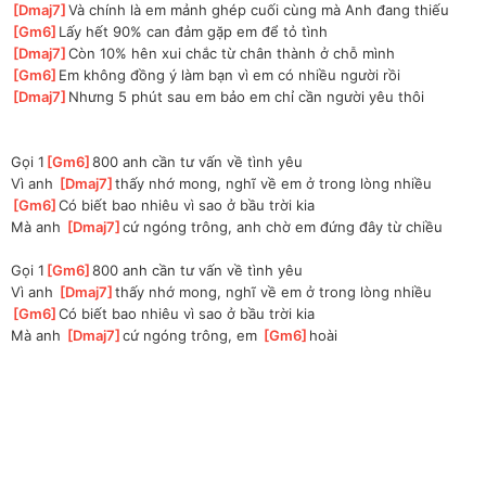
[
Dmaj7
]
Và chính là em mảnh ghép cuối cùng mà Anh đang thiếu
[
Gm6
]
Lấy hết 90% can đảm gặp em để tỏ tình
[
Dmaj7
]
Còn 10% hên xui chắc từ chân thành ở chỗ mình
[
Gm6
]
Em không đồng ý làm bạn vì em có nhiều người rồi
[
Dmaj7
]
Nhưng 5 phút sau em bảo em chỉ cần người yêu thôi
Gọi 1
[
Gm6
]
800 anh cần tư vấn về tình yêu
Vì anh 
[
Dmaj7
]
thấy nhớ mong, nghĩ về em ở trong lòng nhiều
[
Gm6
]
Có biết bao nhiêu vì sao ở bầu trời kia
Mà anh 
[
Dmaj7
]
cứ ngóng trông, anh chờ em đứng đây từ chiều
Gọi 1
[
Gm6
]
800 anh cần tư vấn về tình yêu
Vì anh 
[
Dmaj7
]
thấy nhớ mong, nghĩ về em ở trong lòng nhiều
[
Gm6
]
Có biết bao nhiêu vì sao ở bầu trời kia
Mà anh 
[
Dmaj7
]
cứ ngóng trông, em 
[
Gm6
]
hoài