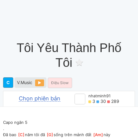
Tôi Yêu Thành Phố
Tôi
C
V.Music
Điệu Slow
nhatminh91
Chọn phiên bản
3
30
289
Capo ngăn 5
.
Đã bao 
[
C
]
năm tôi đã 
[
G
]
sống trên mảnh đất 
[
Am
]
này