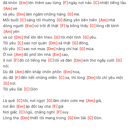
đã khôn 
[
Em
]
lớn thêm sau từng 
[
F
]
ngày nơi náo 
[
C
]
nhiệt tiếng tàu 
[
Am
]
xe
và yêu 
[
Dm
]
lắm ngắm những hàng 
[
G
]
me.
Mỗi buổi 
[
C
]
sáng tôi thường 
[
G
]
đứng yên bên hiên 
[
Am
]
nhà
dòng người 
[
Em
]
cứ trôi đi thật 
[
F
]
lạ bỗng thấy 
[
C
]
lòng rất bình 
[
Am
]
yên
và cứ 
[
Dm
]
thế lớn lên theo 
[
G
]
tôi một tình 
[
G
]
yêu.
Tôi yêu 
[
C
]
sao nơi quán 
[
Dm
]
xá thật 
[
G
]
đông, 
tôi yêu 
[
C
]
sao nơi mưa 
[
Dm
]
nắng chỉ hai 
[
G
]
mùa.
Ở nơi 
[
Am
]
đó phố lớn nhà 
[
Em
]
cao, 
ở nơi 
[
F
]
đó có tiếng mẹ 
[
C
]
tôi và đàn 
[
Dm
]
em thơ ngây cười 
[
G
]
nói.
Dù đã 
[
Am
]
đến khắp chốn phồn 
[
Em
]
hoa, 
dù đã 
[
F
]
đến hết những miền 
[
C
]
xa, thì lòng 
[
Dm
]
tôi chỉ yêu một 
[
G
]
nơi.
Tôi yêu Sài 
[
C
]
Gòn
.
Là quê 
[
C
]
tôi, nơi ngọt 
[
G
]
lắm chén cơm mẹ 
[
Am
]
già, 
nơi ấm 
[
Em
]
áp đôi tay cha 
[
F
]
già
Nơi giấc 
[
C
]
ngủ, chẳng nghĩ 
[
F
]
suy
Lòng tha 
[
Dm
]
thiết tôi mang trong 
[
G
]
tim Sài 
[
C
]
Gòn.