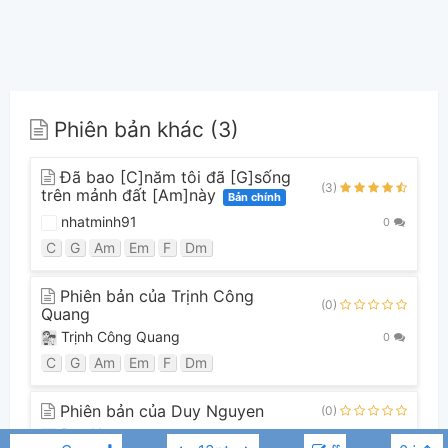
Phiên bản khác (3)
Đã bao [C]năm tôi đã [G]sống
(3)
trên mảnh đất [Am]này
Bản chính
nhatminh91
0
C
G
Am
Em
F
Dm
Phiên bản của Trịnh Công
(0)
Quang
Trịnh Công Quang
0
C
G
Am
Em
F
Dm
Phiên bản của Duy Nguyen
(0)
Duy Nguyen
0