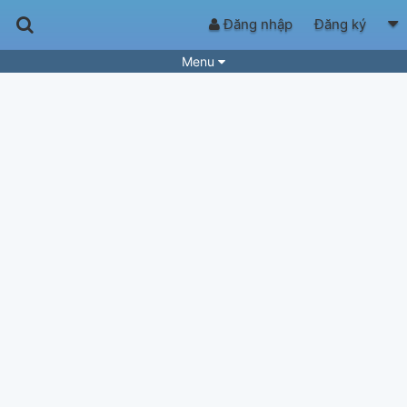
Đăng nhập
Đăng ký
Menu
Bài hát
Guitar Tabs
Playlist
Hợp âm
Điệu bài hát
Thể loại
Tìm theo hợp âm
Tải ứng dụng
Yêu cầu hợp âm
Thành Viên
Khóa học
Quản lý
83
Tắt quảng cáo