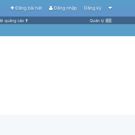
Đăng bài hát
Đăng nhập
Đăng ký
ắt quảng cáo
Quản lý
63