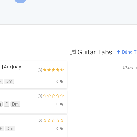
Guitar Tabs
Đăng T
t [Am]này
Chưa c
(3)
F
Dm
0
(0)
m
F
Dm
0
(0)
F
Dm
0