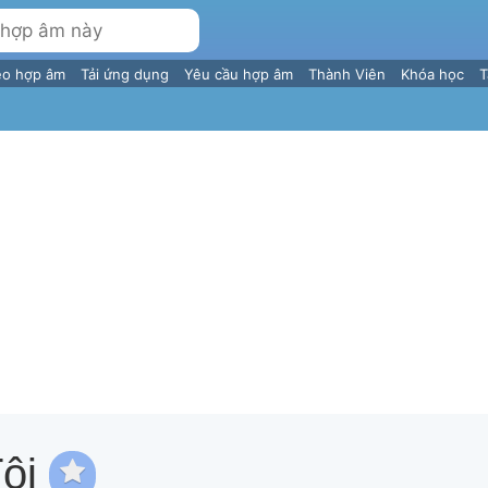
eo hợp âm
Tải ứng dụng
Yêu cầu hợp âm
Thành Viên
Khóa học
T
ôi