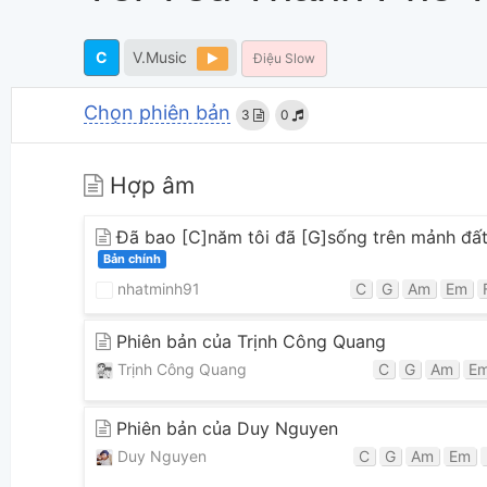
C
V.Music
Điệu Slow
Chọn phiên bản
3
0
Hợp âm
Đã bao [C]năm tôi đã [G]sống trên mảnh đấ
Bản chính
nhatminh91
C
G
Am
Em
Phiên bản của Trịnh Công Quang
Trịnh Công Quang
C
G
Am
E
Phiên bản của Duy Nguyen
Duy Nguyen
C
G
Am
Em