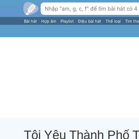
Bài hát
Hợp âm
Playlist
Điệu bài hát
Thể loại
Tìm th
Tôi Yêu Thành Phố T