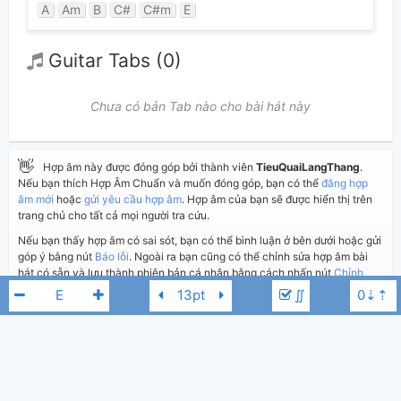
A
Am
B
C#
C#m
E
Guitar Tabs (0)
Chưa có bản Tab nào cho bài hát này
👋
Hợp âm này được đóng góp bởi thành viên
TieuQuaiLangThang
.
Nếu bạn thích Hợp Âm Chuẩn và muốn đóng góp, bạn có thể
đăng hợp
âm mới
hoặc
gửi yêu cầu hợp âm
. Hợp âm của bạn sẽ được hiển thị trên
trang chủ cho tất cả mọi người tra cứu.
Nếu bạn thấy hợp âm có sai sót, bạn có thể bình luận ở bên dưới hoặc gửi
góp ý bằng nút
Báo lỗi
. Ngoài ra bạn cũng có thể chỉnh sửa hợp âm bài
hát có sẵn và lưu thành phiên bản cá nhân bằng cách nhấn nút
Chỉnh
sửa hợp âm
.
∬
Thêm vào
Chia sẻ
In ra giấy
Quản lý
ngày 30 tháng 08, 2020
Cập nhật:
BÌNH LUẬN
7UPPERCUTS
E