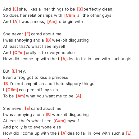
And 
[
E
]
she, likes all her things to be 
[
B
]
perfectly clean, 
So does her relationships with 
[
C#m
]
all the other guys
And 
[
A
]
I was a mess, 
[
Am
]
to begin with
She never 
[
E
]
cared about me
I was annoying and a 
[
B
]
wee-bit disgusting
At least that's what I see myself
And 
[
C#m
]
prolly is to everyone else
How did I come up with the i 
[
A
]
dea to fall in love with such a girl
But 
[
E
]
hey, 
Even a frog got to kiss a princess
[
B
]
I'm not amphibian and I hate slippery things
I 
[
C#m
]
can peel off my skin
To be 
[
Am
]
what you want me to be 
[
A
]
She never 
[
E
]
cared about me
I was annoying and a 
[
B
]
wee-bit disgusting
At least that's what I see 
[
C#m
]
myself
And prolly is to everyone else
How did I come up with the i 
[
A
]
dea to fall in love with such a 
[
E
]