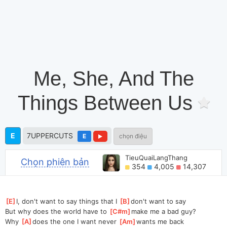
Me, She, And The
Things Between Us
E
7UPPERCUTS
E
chọn điệu
TieuQuaiLangThang
Chọn phiên bản
354
4,005
14,307
[
E
]
I, don't want to say things that I 
[
B
]
don't want to say
But why does the world have to 
[
C#m
]
make me a bad guy?
Why 
[
A
]
does the one I want never 
[
Am
]
wants me back