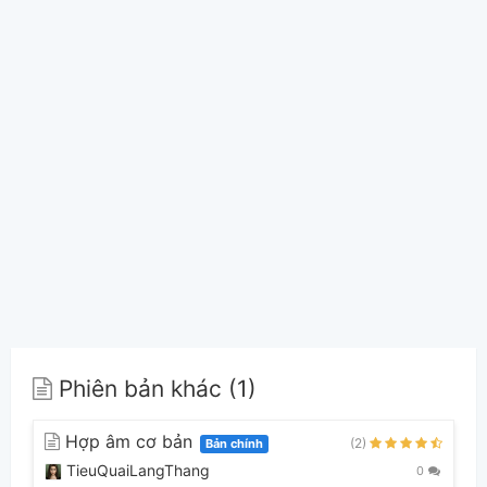
Phiên bản khác (1)
Hợp âm cơ bản
(2)
Bản chính
TieuQuaiLangThang
0