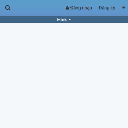
Đăng nhập
Đăng ký
Menu
Bài hát
Guitar Tabs
Playlist
Hợp âm
Điệu bài hát
Thể loại
Tìm theo hợp âm
Tải ứng dụng
Yêu cầu hợp âm
Thành Viên
Khóa học
Quản lý
78
Tắt quảng cáo