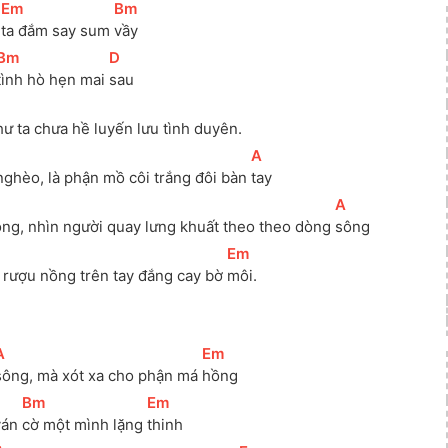
[
Em
]
[
Bm
]
 
ta đắm say sum 
vầy 
[
Bm
]
[
D
]
tình hò hẹn mai 
sau
hư ta chưa hề luyến lưu tình duyên. 
[
A
]
nghèo, là phận mồ côi trắng đôi bàn 
tay 
[
A
]
òng, nhìn người quay lưng khuất theo theo dòng 
sông
[
Em
]
 rượu nồng trên tay đắng cay bờ 
môi.
A
]
[
Em
]
sông, mà xót xa cho phận má 
hồng 
[
Bm
]
[
Em
]
ván 
cờ một mình lặng 
thinh 