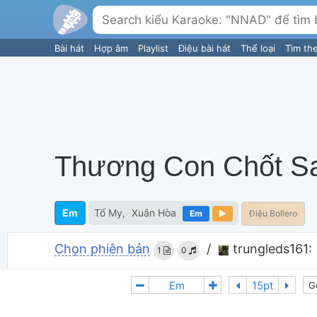
Bài hát
Hợp âm
Playlist
Điệu bài hát
Thể loại
Tìm th
Thương Con Chốt S
Em
Tố My
Xuân Hòa
Em
Điệu Bollero
Chọn phiên bản
/
trungleds161:
1
0
G