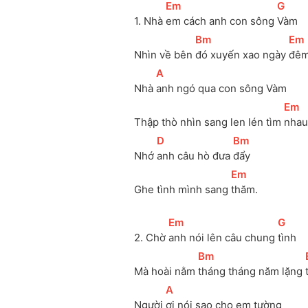
[
Em
]
[
G
]
1. Nhà 
em cách anh con sông 
Vàm 
[
Bm
]
[
Em
Nhìn về bên 
đó xuyến xao ngày 
đêm
[
A
]
Nhà 
anh ngó qua con sông Vàm 
[
Em
]
Thập thò nhìn sang len lén tìm 
nhau
[
D
]
[
Bm
]
Nhớ 
anh câu hò đưa 
đẩy 
[
Em
]
Ghe tình mình sang 
thăm.
[
Em
]
[
G
]
2. Chờ 
anh nói lên câu chung 
tình
[
Bm
]
Mà hoài nằm 
tháng tháng năm lặng 
[
A
]
Người 
ơi nói sao cho em tường