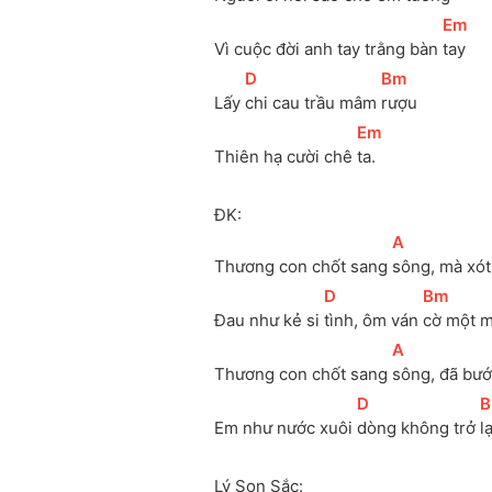
[
Em
]
Vì cuộc đời anh tay trằng bàn 
tay 
[
D
]
[
Bm
]
Lấy 
chi cau trầu mâm 
rượu 
[
Em
]
Thiên hạ cười chê 
ta.
ĐK:
[
A
]
Thương con chốt sang 
sông, mà xót
[
D
]
[
Bm
]
Đau như kẻ si 
tình, ôm ván 
cờ một m
[
A
]
Thương con chốt sang 
sông, đã bướ
[
D
]
[
Em như nước xuôi 
dòng không trở 
l
Lý Son Sắc: