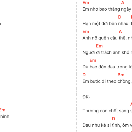
[
Em
]
[
A
]
Em nhớ bao tháng 
ngày
]
[
D
]
 
Hẹn một đời bên 
nhau, 
[
Em
]
[
A
]
Anh nỡ quên câu 
thề, n
[
Em
]
 
Người 
ơi trách anh khổ 
[
Em
]
Dù 
bao đớn đau trong l
[
D
]
[
Bm
]
Em bước đi theo 
chồng,
ĐK:
[
[
Em
]
Thương con chốt sang 
thinh 
[
D
]
Đau như kẻ si 
tình, ôm 