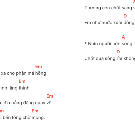
[
Thương con chốt sang 
[
D
]
Em như nước xuôi 
dòng 
[
A
]
* Nhìn người bên 
sông 
[
D
]
Chốt qua sông 
rồi không
[
Em
]
 xa cho phận má 
hồng 
[
Em
]
ình lặng 
thinh 
[
Em
]
c đi chẳng đặng quay 
về 
Bm
]
[
Em
]
ại bến lòng chờ 
mong.