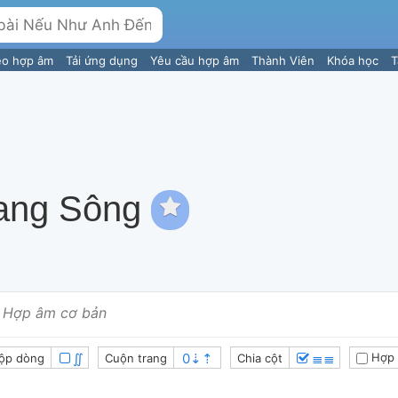
eo hợp âm
Tải ứng dụng
Yêu cầu hợp âm
Thành Viên
Khóa học
T
ang Sông
Hợp âm cơ bản
∬
≣≣
Hợp 
ộp dòng
Cuộn trang
Chia cột