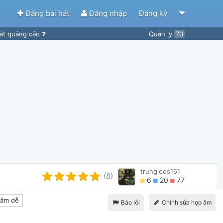
Đăng bài hát
Đăng nhập
Đăng ký
ắt quảng cáo
Quản lý
70
trungleds161
(8)
6
20
77
âm dễ
Báo lỗi
Chỉnh sửa hợp âm