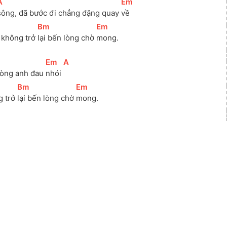
A
]
[
Em
]
sông, đã bước đi chẳng đặng quay 
về 
[
Bm
]
[
Em
]
không trở 
lại bến lòng chờ 
mong.
[
Em
]
[
A
]
lòng anh đau 
nhói 
[
Bm
]
[
Em
]
 trở 
lại bến lòng chờ 
mong.