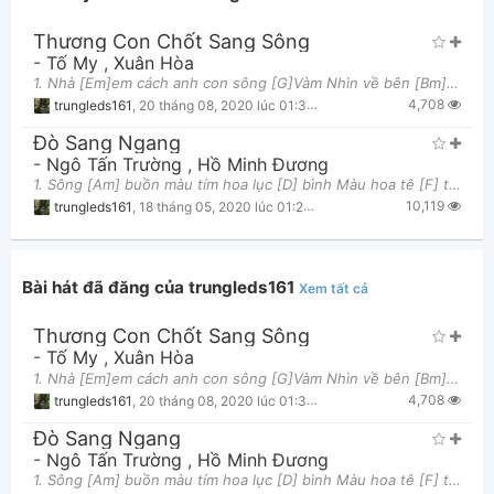
Thương Con Chốt Sang Sông
-
Tố My
,
Xuân Hòa
1. Nhà [Em]em cách anh con sông [G]Vàm Nhìn về bên [Bm]đó xuyến xao ngày [Em]đêm Nhà [A]anh ngó
4,708
trungleds161
,
20 tháng 08, 2020 lúc 01:36pm
Đò Sang Ngang
-
Ngô Tấn Trường
,
Hồ Minh Đương
1. Sông [Am] buồn màu tím hoa lục [D] bình Màu hoa tê [F] tái cho [G] lòng ai nhớ [C] ai Người [D
Thông tin chung
10,119
trungleds161
,
18 tháng 05, 2020 lúc 01:29pm
Bài hát đã đăng của trungleds161
Xem tất cả
Thương Con Chốt Sang Sông
-
Tố My
,
Xuân Hòa
1. Nhà [Em]em cách anh con sông [G]Vàm Nhìn về bên [Bm]đó xuyến xao ngày [Em]đêm Nhà [A]anh ngó
4,708
trungleds161
,
20 tháng 08, 2020 lúc 01:36pm
Đò Sang Ngang
-
Ngô Tấn Trường
,
Hồ Minh Đương
1. Sông [Am] buồn màu tím hoa lục [D] bình Màu hoa tê [F] tái cho [G] lòng ai nhớ [C] ai Người [D