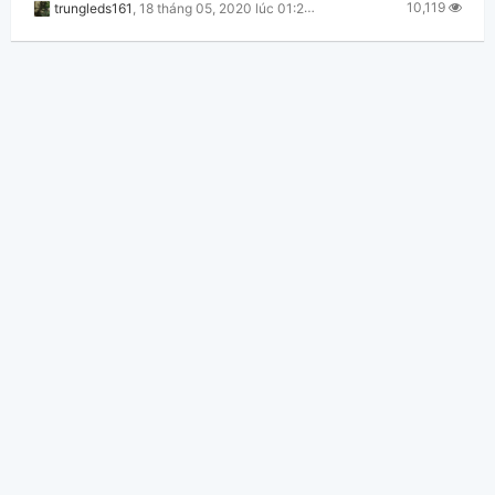
10,119
trungleds161
,
18 tháng 05, 2020 lúc 01:29pm