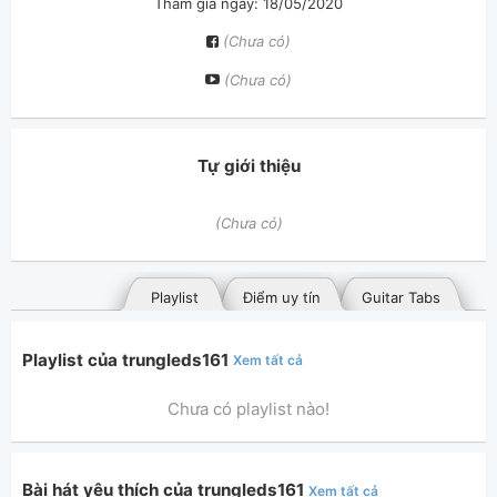
Tham gia ngày: 18/05/2020
(Chưa có)
(Chưa có)
Tự giới thiệu
(Chưa có)
Playlist
Điểm uy tín
Guitar Tabs
Playlist của trungleds161
Xem tất cả
Chưa có playlist nào!
Bài hát yêu thích của trungleds161
Xem tất cả
Bài hát đã đăng
Bài hát yêu thích