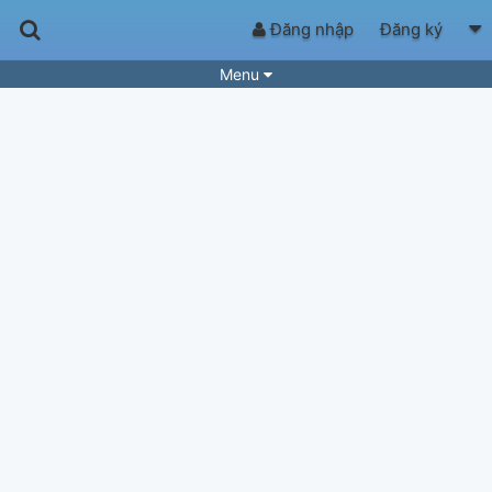
Đăng nhập
Đăng ký
Menu
Bài hát
Guitar Tabs
Playlist
Hợp âm
Điệu bài hát
Thể loại
Tìm theo hợp âm
Tải ứng dụng
Yêu cầu hợp âm
Thành Viên
Khóa học
Quản lý
69
Tắt quảng cáo