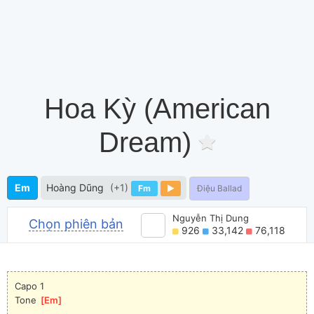
Hoa Kỳ (American
Dream)
Em
Hoàng Dũng
(+1)
Fm
Điệu Ballad
Nguyễn Thị Dung
Chọn phiên bản
926
33,142
76,118
Capo 1
Tone 
[
Em
]