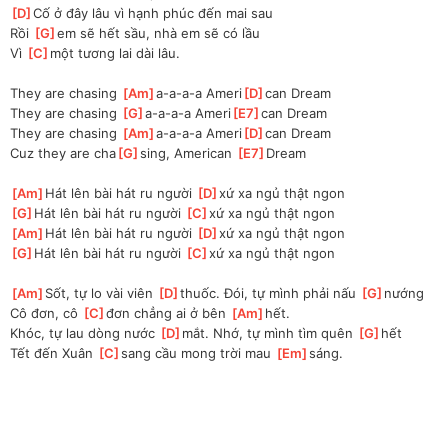
[
D
]
Cố ở đây lâu vì hạnh phúc đến mai sau
Rồi 
[
G
]
em sẽ hết sầu, nhà em sẽ có lầu
Vì 
[
C
]
một tương lai dài lâu.
They are chasing 
[
Am
]
a-a-a-a Ameri
[
D
]
can Dream
They are chasing 
[
G
]
a-a-a-a Ameri
[
E7
]
can Dream
They are chasing 
[
Am
]
a-a-a-a Ameri
[
D
]
can Dream
Cuz they are cha
[
G
]
sing, American 
[
E7
]
Dream
[
Am
]
Hát lên bài hát ru người 
[
D
]
xứ xa ngủ thật ngon
[
G
]
Hát lên bài hát ru người 
[
C
]
xứ xa ngủ thật ngon
[
Am
]
Hát lên bài hát ru người 
[
D
]
xứ xa ngủ thật ngon
[
G
]
Hát lên bài hát ru người 
[
C
]
xứ xa ngủ thật ngon
[
Am
]
Sốt, tự lo vài viên 
[
D
]
thuốc. Đói, tự mình phải nấu 
[
G
]
nướng
Cô đơn, cô 
[
C
]
đơn chẳng ai ở bên 
[
Am
]
hết.
Khóc, tự lau dòng nước 
[
D
]
mắt. Nhớ, tự mình tìm quên 
[
G
]
hết
Tết đến Xuân 
[
C
]
sang cầu mong trời mau 
[
Em
]
sáng.