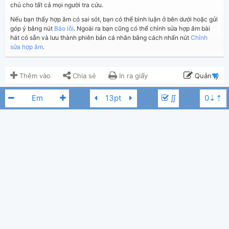
chủ cho tất cả mọi người tra cứu.
Nếu bạn thấy hợp âm có sai sót, bạn có thể bình luận ở bên dưới hoặc gửi
góp ý bằng nút
Báo lỗi
. Ngoài ra bạn cũng có thể chỉnh sửa hợp âm bài
hát có sẵn và lưu thành phiên bản cá nhân bằng cách nhấn nút
Chỉnh
sửa hợp âm
.
Thêm vào
Chia sẻ
In ra giấy
Quản lý
∬
ngày 3 tháng 07, 2020
Cập nhật:
BÌNH LUẬN
5,107
Lượt xem:
Hiển thị bình luận
Nguyễn Thị Dung
Người đăng:
(Dương Công Vủ đã duyệt)
Hoàng Dũng
Hứa Kim Tuyền
Fm
Hứa Kim Tuyền
Tác giả:
Nhạc Trẻ
Thể loại:
78
Yêu thích: