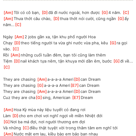
[
Am
]
Tôi có cô bạn, 
[
D
]
đã đi nước ngoài, hơn được 
[
G
]
4 năm. 
[
C
]
[
Am
]
Thưa thớt câu chào, 
[
D
]
thưa thớt nói cười, cũng ngần 
[
G
]
ấy 
năm...
[
C
]
Ngày 
[
Am
]
2 jobs gần xa, tận khu phố người Hoa 
Chạy 
[
D
]
theo tiếng người ta vừa ghi nước vừa pha, kêu 
[
G
]
ra gọi 
vào. 
[
C
]
Rồi 
[
Am
]
những cuối tuần đêm, bạn tôi cũng làm thêm
Tiệm 
[
D
]
nail khách tựa nêm, tận khuya mới dần êm, bước 
[
G
]
đi về...
[
C
]
They are chasing 
[
Am
]
a-a-a-a Ameri
[
D
]
can Dream
They are chasing 
[
G
]
a-a-a-a Ameri
[
E7
]
can Dream
They are chasing 
[
Am
]
a-a-a-a Ameri
[
D
]
can Dream
Cuz they are cha
[
G
]
sing, American 
[
E7
]
Dream
[
Am
]
Hoa Kỳ mùa này liệu tuyết có đang rơi
Làm 
[
D
]
cho em chơi vơi nghĩ ngợi về miền Nhiệt đới
[
G
]
Nơi ba má đợi, nơi người thương em đợi
Và những 
[
C
]
điều thật tuyệt vời trong thâm tâm em nghĩ tới
[
Am
]
Nước mắt em lau, kiều bào em bảo ban nhau