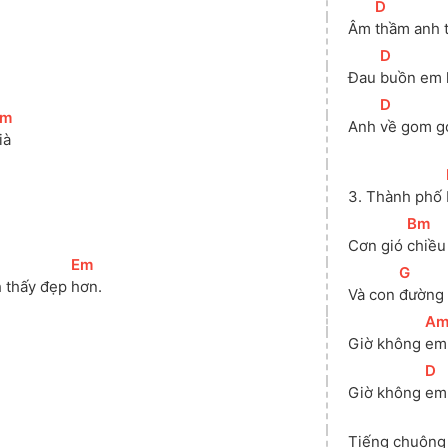
[
D
]
Âm 
thầm anh t
[
D
]
Đau 
buồn em k
[
D
]
Em
]
Anh 
về gom g
ià
3. Thành phố 
[
Bm
]
Cơn gió 
chiều
[
Em
]
[
G
]
 thấy đẹp 
hơn.
Và con 
đường 
[
A
Giờ không 
em 
[
D
]
Giờ không 
em
]
Tiếng chuông