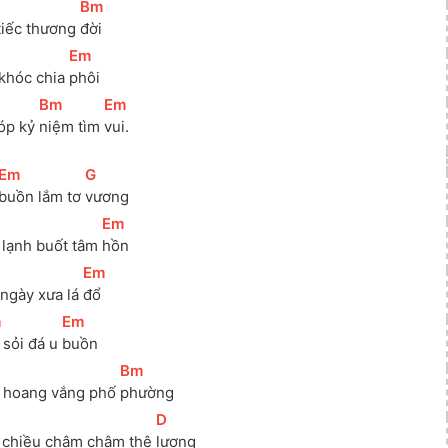
[
Bm
]
iếc thương 
đời
[
Em
]
hóc chia 
phôi
[
Bm
]
[
Em
]
óp kỷ 
niệm tìm 
vui.
[
Em
]
[
G
]
buồn lắm tơ 
vương
[
Em
]
 lạnh buốt tâm 
hồn
[
Em
]
ngày xưa lá 
đổ
m
]
[
Em
]
sỏi đá u 
buồn
[
Bm
]
 hoang vắng phố 
phường
[
D
]
 chiều chậm chậm thê 
lương