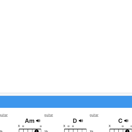
guitar
guitar
guitar
Am
D
C