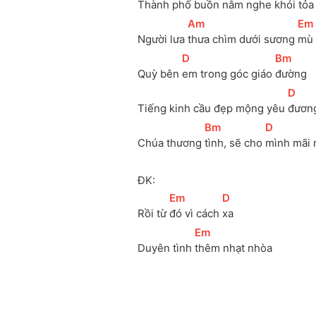
Thành phố 
buồn nằm nghe khói 
tỏa
[
Am
]
[
Em
Người lưa 
thưa chìm dưới sương 
mù
[
D
]
[
Bm
]
Quỳ bên 
em trong góc giáo 
đường
[
D
]
Tiếng kinh cầu đẹp mộng yêu 
đươn
[
Bm
]
[
D
]
Chúa thương 
tình, sẽ cho 
mình mãi 
ĐK:
[
Em
]
[
D
]
Rồi từ 
đó vì cách 
xa
[
Em
]
Duyên tình 
thêm nhạt nhòa