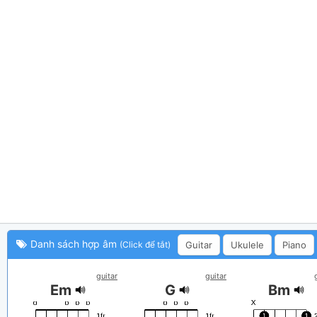
Danh sách hợp âm
Guitar
Ukulele
Piano
(Click để tắt)
guitar
guitar
Em
G
Bm