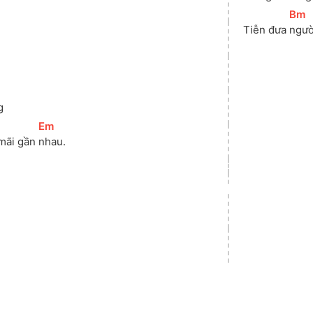
[
Bm
]
]
Tiễn đưa 
ngườ
g
[
Em
]
mãi gần 
nhau.