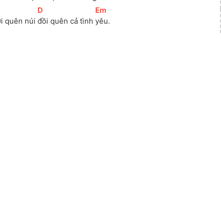
[
D
]
[
Em
]
i quên núi 
đồi quên cả tình 
yêu.