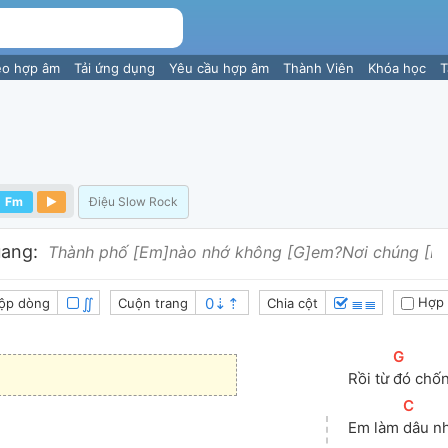
eo hợp âm
Tải ứng dụng
Yêu cầu hợp âm
Thành Viên
Khóa học
T
Fm
Điệu Slow Rock
ang:
Thành phố [Em]nào nhớ không [G]em?Nơi chúng [B
∬
≣≣
Hợp 
ộp dòng
Cuộn trang
Chia cột
[
G
]
Rồi từ 
đó chốn
[
C
]
Em làm 
dâu nh