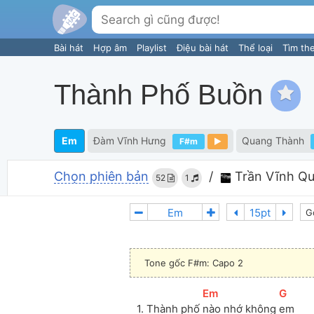
Bài hát
Hợp âm
Playlist
Điệu bài hát
Thể loại
Tìm th
Thành Phố Buồn
Em
Đàm Vĩnh Hưng
Quang Thành
F#m
Chọn phiên bản
/
Trần Vĩnh Qu
52
1
G
Tone gốc F#m: Capo 2
[
Em
]
[
G
]
1. Thành phố 
nào nhớ không 
em