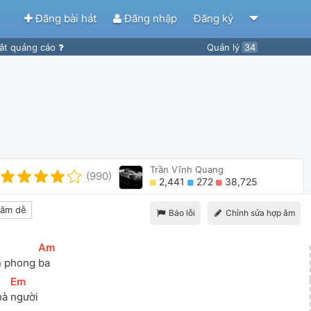
Đăng bài hát
Đăng nhập
Đăng ký
ắt quảng cáo
Quản lý
34
Trần Vĩnh Quang
7]m
(990)
2,441
272
38,725
âm dễ
Báo lỗi
Chỉnh sửa hợp âm
[
Am
]
 phong 
ba
[
Em
]
à 
người