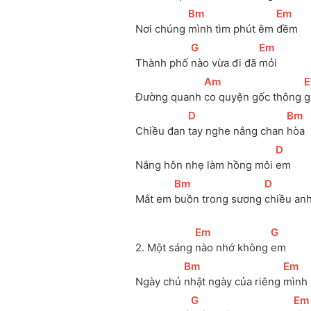
[
Bm
]
[
Em
]
Nơi chúng 
mình tìm phút êm 
đềm
[
G
]
[
Em
]
Thành phố 
nào vừa đi đã 
mỏi
[
Am
]
[
Đường quanh 
co quyện gốc thông 
g
[
D
]
[
Bm
]
Chiều đan 
tay nghe nắng chan 
hòa
[
D
]
Nắng hôn nhẹ làm hồng môi 
em
[
Bm
]
[
D
]
Mắt em 
buồn trong sương 
chiều anh
[
Em
]
[
G
]
2. Một sáng 
nào nhớ không 
em
[
Bm
]
[
Em
]
Ngày chủ 
nhật ngày của riêng 
mình
[
G
]
[
Em