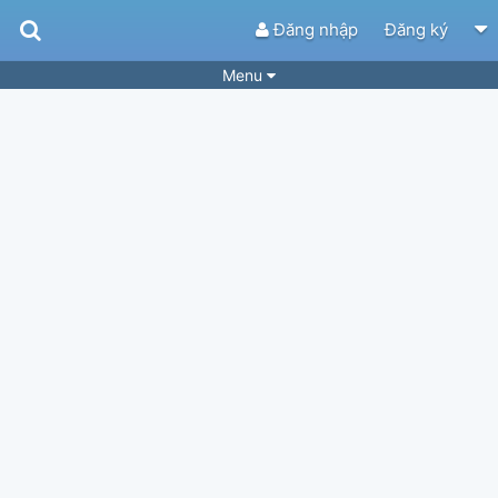
Đăng nhập
Đăng ký
Menu
Bài hát
Guitar Tabs
Playlist
Hợp âm
Điệu bài hát
Thể loại
Tìm theo hợp âm
Tải ứng dụng
Yêu cầu hợp âm
Thành Viên
Khóa học
Quản lý
74
Tắt quảng cáo