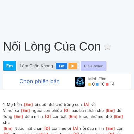
Nổi Lòng Của Con
Em
Lâm Chấn Khang
Em
Điệu Ballad
Minh Tâm
Chọn phiên bản
0
10
14
1. Mẹ hiền 
[
Em
]
 ơi quê nhà chớ trông con 
[
A
]
 về
Vì nơi xứ 
[
Em
]
 người con phiêu 
[
G
]
 bạc bán thân cho 
[
Bm
]
 đời
Từng 
[
Em
]
 đêm mình 
[
G
]
 con bật 
[
Em
]
 khóc nhớ mẹ nhớ 
[
Bm
]
cha
[
Em
]
 Nước mắt chan 
[
D
]
 cơm mẹ ơi 
[
A
]
 nỗi đau mình 
[
Em
]
 con