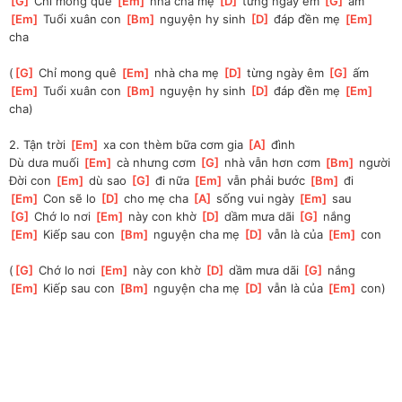
[
G
]
 Chỉ mong quê 
[
Em
]
 nhà cha mẹ 
[
D
]
 từng ngày êm 
[
G
]
 ấm
[
Em
]
 Tuổi xuân con 
[
Bm
]
 nguyện hy sinh 
[
D
]
 đáp đền mẹ 
[
Em
]
cha
(
[
G
]
 Chỉ mong quê 
[
Em
]
 nhà cha mẹ 
[
D
]
 từng ngày êm 
[
G
]
 ấm
[
Em
]
 Tuổi xuân con 
[
Bm
]
 nguyện hy sinh 
[
D
]
 đáp đền mẹ 
[
Em
]
cha)
2. Tận trời 
[
Em
]
 xa con thèm bữa cơm gia 
[
A
]
 đình
Dù dưa muối 
[
Em
]
 cà nhưng cơm 
[
G
]
 nhà vẫn hơn cơm 
[
Bm
]
 người
Đời con 
[
Em
]
 dù sao 
[
G
]
 đi nữa 
[
Em
]
 vẫn phải bước 
[
Bm
]
 đi
[
Em
]
 Con sẽ lo 
[
D
]
 cho mẹ cha 
[
A
]
 sống vui ngày 
[
Em
]
 sau
[
G
]
 Chớ lo nơi 
[
Em
]
 này con khờ 
[
D
]
 dầm mưa dãi 
[
G
]
 nắng
[
Em
]
 Kiếp sau con 
[
Bm
]
 nguyện cha mẹ 
[
D
]
 vẫn là của 
[
Em
]
 con
(
[
G
]
 Chớ lo nơi 
[
Em
]
 này con khờ 
[
D
]
 dầm mưa dãi 
[
G
]
 nắng
[
Em
]
 Kiếp sau con 
[
Bm
]
 nguyện cha mẹ 
[
D
]
 vẫn là của 
[
Em
]
 con) 