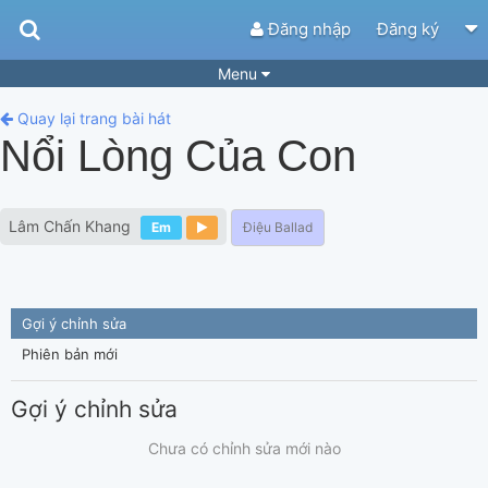
Đăng nhập
Đăng ký
Menu
Bài hát
Guitar Tabs
Quay lại trang bài hát
Nổi Lòng Của Con
Playlist
Hợp âm
Điệu bài hát
Thể loại
Lâm Chấn Khang
Em
Điệu Ballad
Tìm theo hợp âm
Tải ứng dụng
Yêu cầu hợp âm
Thành Viên
Gợi ý chỉnh sửa
Khóa học
Quản lý
83
Phiên bản mới
Tắt quảng cáo
Gợi ý chỉnh sửa
Chưa có chỉnh sửa mới nào