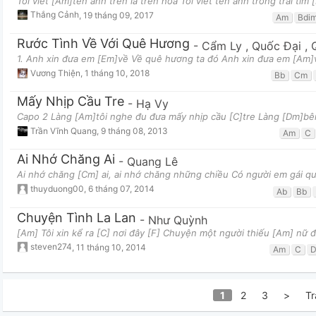
Tôi viết [Am]tên anh trên lá trên hoa Tôi viết tên anh trong trái tim 
Thắng Cảnh
,
19 tháng 09, 2017
Am
Bdi
Rước Tình Về Với Quê Hương
-
Cẩm Ly
,
Quốc Đại
,
1. Anh xin đưa em [Em]về Về quê hương ta đó Anh xin đưa em [Am]
Vương Thiện
,
1 tháng 10, 2018
Bb
Cm
Mấy Nhịp Cầu Tre
-
Hạ Vy
Capo 2 Làng [Am]tôi nghe đu đưa mấy nhịp cầu [C]tre Làng [Dm]bê
Trần Vĩnh Quang
,
9 tháng 08, 2013
Am
C
Ai Nhớ Chăng Ai
-
Quang Lê
Ai nhớ chăng [Cm] ai, ai nhớ chăng những chiều Có người em gái q
thuyduong00
,
6 tháng 07, 2014
Ab
Bb
Chuyện Tình La Lan
-
Như Quỳnh
[Am] Tôi xin kể ra [C] nơi đây [F] Chuyện một người thiếu [Am] nữ 
steven274
,
11 tháng 10, 2014
Am
C
1
2
3
>
Tr