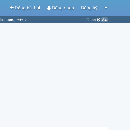
Đăng bài hát
Đăng nhập
Đăng ký
ắt quảng cáo
Quản lý
84