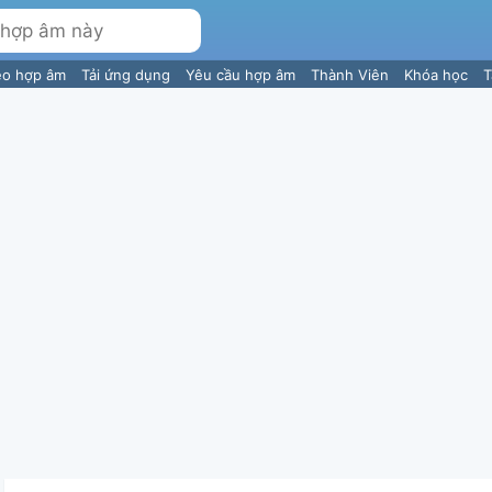
eo hợp âm
Tải ứng dụng
Yêu cầu hợp âm
Thành Viên
Khóa học
T