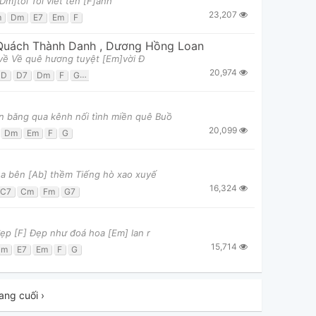
[Dm]tôi Tôi viết tên [F]anh
23,207
m
Dm
E7
Em
F
Quách Thành Danh
,
Dương Hồng Loan
về Về quê hương tuyệt [Em]vời Đ
20,974
D
D7
Dm
F
Gm
n băng qua kênh nối tình miền quê Buồ
20,099
Dm
Em
F
G
ua bên [Ab] thềm Tiếng hò xao xuyế
16,324
C7
Cm
Fm
G7
đẹp [F] Đẹp như đoá hoa [Em] lan r
15,714
Dm
E7
Em
F
G
ang cuối ›