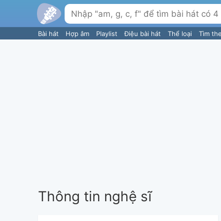
Bài hát
Hợp âm
Playlist
Điệu bài hát
Thể loại
Tìm th
Thông tin nghệ sĩ