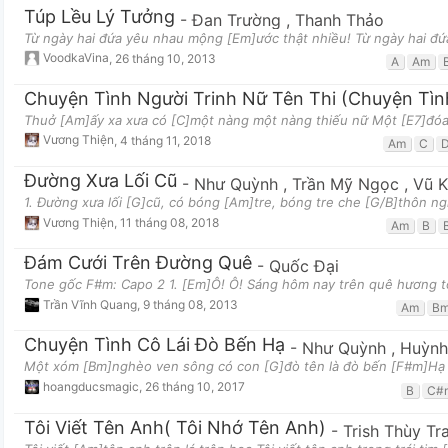
Túp Lều Lý Tưởng
-
Đan Trường
,
Thanh Thảo
Từ ngày hai đứa yêu nhau mộng [Em]ước thật nhiều! Từ ngày hai đ
VoodkaVina
,
26 tháng 10, 2013
A
Am
Chuyện Tình Người Trinh Nữ Tên Thi (Chuyện Tìn
Thuở [Am]ấy xa xưa có [C]một nàng một nàng thiếu nữ Một [E7]đóa 
Vương Thiện
,
4 tháng 11, 2018
Am
C
Đường Xưa Lối Cũ
-
Như Quỳnh
,
Trần Mỹ Ngọc
,
Vũ 
1. Đường xưa lối [G]cũ, có bóng [Am]tre, bóng tre che [G/B]thôn n
Vương Thiện
,
11 tháng 08, 2018
Am
B
Đám Cưới Trên Đường Quê
-
Quốc Đại
Tone gốc F#m: Capo 2 1. [Em]Ô! Ô! Sáng hôm nay trên quê hương 
Trần Vĩnh Quang
,
9 tháng 08, 2013
Am
B
Chuyện Tình Cô Lái Đò Bến Hạ
-
Như Quỳnh
,
Huỳnh
Một xóm [Bm]nghèo ven sông có con [G]đò tên là đò bến [F#m]Hạ 
hoangducsmagic
,
26 tháng 10, 2017
B
C#
Tôi Viết Tên Anh( Tôi Nhớ Tên Anh)
-
Trish Thùy Tr