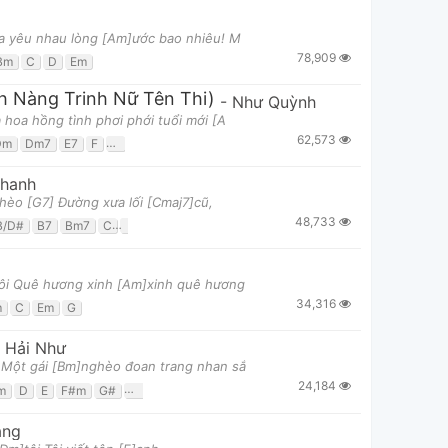
ứa yêu nhau lòng [Am]ước bao nhiêu! M
78,909
Bm
C
D
Em
h Nàng Trinh Nữ Tên Thi)
-
Như Quỳnh
hoa hồng tình phơi phới tuổi mới [A
62,573
Dm
Dm7
E7
F
G
Khanh
ghèo [G7] Đường xưa lối [Cmaj7]cũ,
48,733
B/D#
B7
Bm7
C
Cmaj7
D
D7
Em
Em/B
Em/D
G
G/b
G7
Gma
tôi Quê hương xinh [Am]xinh quê hương
34,316
m
C
Em
G
 Hải Như
Một gái [Bm]nghèo đoan trang nhan sắ
24,184
m
D
E
F#m
G#
G#m
ang