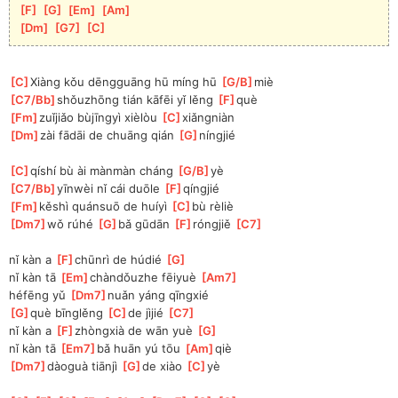
[
F
]
[
G
]
[
Em
]
[
Am
]
[
Dm
]
[
G7
]
[
C
]
[
C
]
Xiàng kǒu dēngguāng hū míng hū 
[
G/B
]
miè
[
C7/Bb
]
shǒuzhōng tián kāfēi yǐ lěng 
[
F
]
què
[
Fm
]
zuǐjiǎo bùjīngyì xièlòu 
[
C
]
xiǎngniàn
[
Dm
]
zài fādāi de chuāng qián 
[
G
]
níngjié
[
C
]
qíshí bù ài mànmàn cháng 
[
G/B
]
yè
[
C7/Bb
]
yīnwèi nǐ cái duōle 
[
F
]
qíngjié
[
Fm
]
kěshì quánsuō de huíyì 
[
C
]
bù rèliè
[
Dm7
]
wǒ rúhé 
[
G
]
bǎ gūdān 
[
F
]
róngjiě 
[
C7
]
nǐ kàn a 
[
F
]
chūnrì de húdié 
[
G
]
nǐ kàn tā 
[
Em
]
chàndǒuzhe fēiyuè 
[
Am7
]
héfēng yǔ 
[
Dm7
]
nuǎn yáng qīngxié
[
G
]
què bīnglěng 
[
C
]
de jìjié 
[
C7
]
nǐ kàn a 
[
F
]
zhòngxià de wān yuè 
[
G
]
nǐ kàn tā 
[
Em7
]
bǎ huān yú tōu 
[
Am
]
qiè
[
Dm7
]
dàoguà tiānjì 
[
G
]
de xiào 
[
C
]
yè