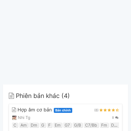
Phiên bản khác (4)
Hợp âm cơ bản
(8)
Bản chính
Nhi Tg
8
C
Am
Dm
G
F
Em
G7
G/B
C7/Bb
Fm
Dm7
C7