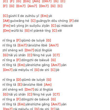
[
C
]
[
F
]
[
G
]
[
Em
]
[
Am
]
[
Dm7
]
[
G
]
[
C
]
[
F
]
[
G
]
[
Em7
]
[
Am7
]
[
Dm7
]
[
G
]
[
C
]
[
C
]
gùshì lǐ de zuìhòu yī 
[
Em
]
yè
[
A#
]
guòwǎng hé 
[
C
]
guāngyīn dōu chóng 
[
F
]
dié
[
Fm
]
wǒ yòng jìn suǒyǒu zìyǎn 
[
C
]
qù miáoxiě
[
Dm
]
wúfǎ liú 
[
G
]
nǐ piànkè tíng 
[
C
]
xiē
nǐ tīng a 
[
F
]
qiūmò de luòyè 
[
G
]
nǐ tīng tā 
[
Em7
]
tànxízhe líbié 
[
Am7
]
zhǐ shèng wǒ 
[
Dm7
]
dúzì lǐnglüè
[
G
]
hǎi yǔ shān 
[
C
]
fēng hé yuè 
[
C7
]
nǐ tīng a 
[
F
]
dōngzhì de báixuě 
[
G
]
nǐ tīng tā 
[
Em
]
yǎnshìzhe gěng 
[
Am7
]
yàn
[
Dm7
]
zài méiyǒu nǐ 
[
G
]
de shì 
[
C
]
jiè
nǐ tīng a 
[
D
]
qiūmò de luòyè 
[
G
]
nǐ tīng tā 
[
E
]
tànxízhe líbié 
[
Am
]
zhǐ shèng wǒ 
[
Dm7
]
dú zì lǐnglüè
[
G
]
hǎi yǔ shān 
[
C
]
fēng hé yuè 
[
C7
]
nǐ tīng a 
[
F
]
dōngzhì de báixuě 
[
G
]
nǐ tīng tā 
[
Em
]
yǎnshìzhe gěng 
[
Am7
]
yàn
[
Dm7
]
zài méiyǒu nǐ 
[
G
]
de shì 
[
C
]
jiè