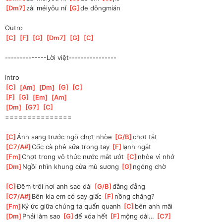
[
Dm7
]
zài méiyǒu nǐ 
[
G
]
de dōngmián
Outro
[
C
]
[
F
]
[
G
]
[
Dm7
]
[
G
]
[
C
]
--------------Lời việt----------------
Intro
[
C
]
[
Am
]
[
Dm
]
[
G
]
[
C
]
[
F
]
[
G
]
[
Em
]
[
Am
]
[
Dm
]
[
G7
]
[
C
]
===============
[
C
]
Ánh sang trước ngõ chợt nhòe 
[
G/B
]
chợt tắt
[
C7/A#
]
Cốc cà phê sữa trong tay 
[
F
]
lạnh ngắt
[
Fm
]
Chợt trong vô thức nước mắt ướt 
[
C
]
nhòe vì nhớ 
[
Dm
]
Ngồi nhìn khung cửa mù sương 
[
G
]
ngóng chờ
[
C
]
Đêm trôi nơi anh sao dài 
[
G/B
]
đằng đẵng
[
C7/A#
]
Bên kia em có say giấc 
[
F
]
nồng chăng? 
[
Fm
]
Ký ức giữa chúng ta quẩn quanh 
[
C
]
bên anh mãi
[
Dm
]
Phải làm sao 
[
G
]
để xóa hết 
[
F
]
mộng dài… 
[
C7
]