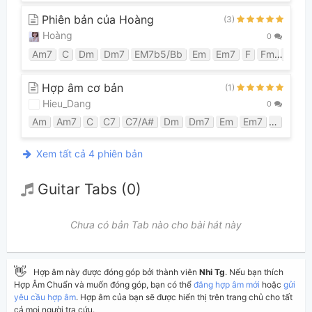
Phiên bản của Hoàng
(3)
Hoàng
0
Am7
C
Dm
Dm7
EM7b5/Bb
Em
Em7
F
Fm
G
Hợp âm cơ bản
(1)
Hieu_Dang
0
Am
Am7
C
C7
C7/A#
Dm
Dm7
Em
Em7
F
Fm
Xem tất cả 4 phiên bản
Guitar Tabs (0)
Chưa có bản Tab nào cho bài hát này
👋
Hợp âm này được đóng góp bởi thành viên
Nhi Tg
. Nếu bạn thích
Hợp Âm Chuẩn và muốn đóng góp, bạn có thể
đăng hợp âm mới
hoặc
gửi
yêu cầu hợp âm
. Hợp âm của bạn sẽ được hiển thị trên trang chủ cho tất
cả mọi người tra cứu.