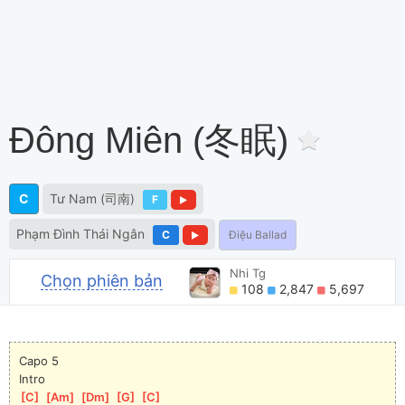
Đông Miên (冬眠)
C
Tư Nam (司南)
F
Phạm Đình Thái Ngân
C
Điệu Ballad
Nhi Tg
Chọn phiên bản
108
2,847
5,697
Capo 5
Intro
[
C
]
[
Am
]
[
Dm
]
[
G
]
[
C
]