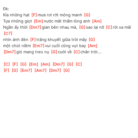
Đk:
Kìa những hạt 
[
F
]
mưa rơi rớt mỏng manh 
[
G
]
Tựa những giọt 
[
Em
]
nước mắt thấm lòng anh 
[
Am
]
Ngần ấy thời 
[
Dm7
]
gian bên nhau mà, 
[
G
]
sao lại nỡ 
[
C
]
rời xa mãi 
[
C7
]
nhìn ánh đèn 
[
F
]
trăng khuyết giữa trời mây 
[
G
]
một chút niềm 
[
Em7
]
vui cuối cũng vụt bay 
[
Am
]
[
Dm7
]
gió mang treo nụ 
[
G
]
cười về 
[
C
]
chân trời….
[
C
]
[
F
]
[
G
]
[
Em
]
[
Am
]
[
Dm7
]
[
G
]
[
C
]
[
F
]
[
G
]
[
Em7
]
[
Am7
]
[
Dm7
]
[
G
]