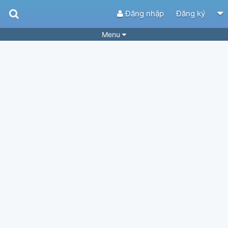
Đăng nhập
Đăng ký
Menu
Bài hát
Guitar Tabs
Playlist
Hợp âm
Điệu bài hát
Thể loại
Tìm theo hợp âm
Tải ứng dụng
Yêu cầu hợp âm
Thành Viên
Khóa học
Quản lý
34
Tắt quảng cáo