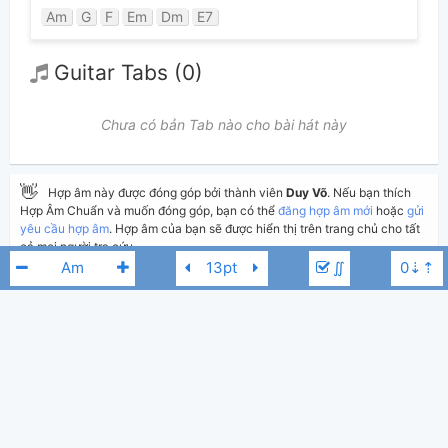
Am
G
F
Em
Dm
E7
Guitar Tabs (0)
Chưa có bản Tab nào cho bài hát này
👋
Hợp âm này được đóng góp bởi thành viên
Duy Võ
. Nếu bạn thích
Hợp Âm Chuẩn và muốn đóng góp, bạn có thể
đăng hợp âm mới
hoặc
gửi
yêu cầu hợp âm
. Hợp âm của bạn sẽ được hiển thị trên trang chủ cho tất
cả mọi người tra cứu.
∬
Nếu bạn thấy hợp âm có sai sót, bạn có thể bình luận ở bên dưới hoặc gửi
góp ý bằng nút
Báo lỗi
. Ngoài ra bạn cũng có thể chỉnh sửa hợp âm bài
hát có sẵn và lưu thành phiên bản cá nhân bằng cách nhấn nút
Chỉnh
sửa hợp âm
.
Nguyễn Trần Trung Quân
Bm
Thêm vào
Chia sẻ
In ra giấy
Quản lý
1
ngày 3 tháng 01, 2020
Cập nhật:
BÌNH LUẬN