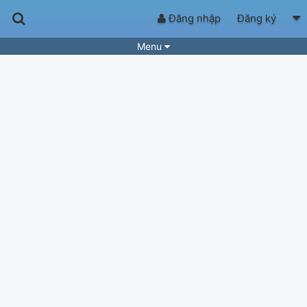
Đăng nhập
Đăng ký
Menu
Bài hát
Guitar Tabs
Playlist
Hợp âm
Điệu bài hát
Thể loại
Tìm theo hợp âm
Tải ứng dụng
Yêu cầu hợp âm
Thành Viên
Khóa học
Quản lý
62
Tắt quảng cáo