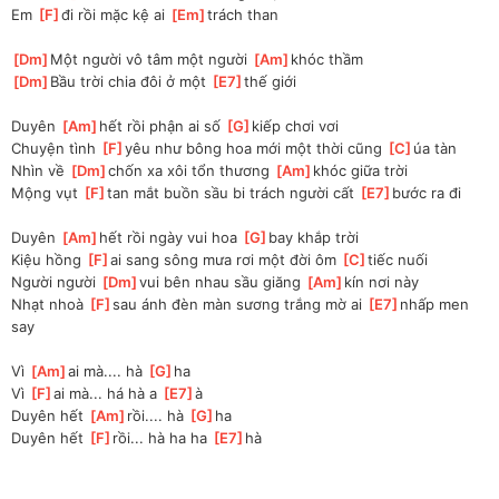
Em 
[
F
]
đi rồi mặc kệ ai 
[
Em
]
trách than 
[
Dm
]
Một người vô tâm một người 
[
Am
]
khóc thầm
[
Dm
]
Bầu trời chia đôi ở một 
[
E7
]
thế giới
Duyên 
[
Am
]
hết rồi phận ai số 
[
G
]
kiếp chơi vơi
Chuyện tình 
[
F
]
yêu như bông hoa mới một thời cũng 
[
C
]
úa tàn
Nhìn về 
[
Dm
]
chốn xa xôi tổn thương 
[
Am
]
khóc giữa trời
Mộng vụt 
[
F
]
tan mắt buồn sầu bi trách người cất 
[
E7
]
bước ra đi
Duyên 
[
Am
]
hết rồi ngày vui hoa 
[
G
]
bay khắp trời
Kiệu hồng 
[
F
]
ai sang sông mưa rơi một đời ôm 
[
C
]
tiếc nuối
Người người 
[
Dm
]
vui bên nhau sầu giăng 
[
Am
]
kín nơi này
Nhạt nhoà 
[
F
]
sau ánh đèn màn sương trắng mờ ai 
[
E7
]
nhấp men 
say
Vì 
[
Am
]
ai mà.... hà 
[
G
]
ha
Vì 
[
F
]
ai mà... há hà a 
[
E7
]
à 
Duyên hết 
[
Am
]
rồi.... hà 
[
G
]
ha
Duyên hết 
[
F
]
rồi... hà ha ha 
[
E7
]
hà