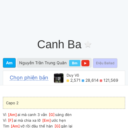
Canh Ba
Am
Nguyễn Trần Trung Quân
Bm
Điệu Ballad
Duy Võ
Chọn phiên bản
2,571
28,614
121,569
Capo 2
Vì 
[
Am
]
ai mà canh 3 vẫn 
[
G
]
sáng đèn
Vì 
[
F
]
ai mà chia xa lỡ 
[
Em
]
ước hẹn
Tim 
[
Am
]
vỡ rồi đâu thể hàn 
[
G
]
gắn lại