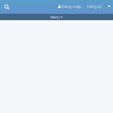
Đăng nhập
Đăng ký
Menu
Bài hát
Guitar Tabs
Playlist
Hợp âm
Điệu bài hát
Thể loại
Tìm theo hợp âm
Tải ứng dụng
Yêu cầu hợp âm
Thành Viên
Khóa học
Quản lý
34
Tắt quảng cáo