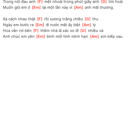
Trong nỗi đau anh 
[
F
]
 mệt nhoài trong phút giây anh 
[
G
]
 tìm hoài
Muốn giữ em ở 
[
Em
]
 lại một lần này vì 
[
Am
]
 anh mãi thương.
Xa cách nhau thật 
[
F
]
 rồi sương trắng chiều 
[
G
]
 thu
Ngày em bước ra 
[
Em
]
 đi nước mắt ấy biệt 
[
Am
]
 ly
Hoa vẫn rơi bên 
[
F
]
 thềm nhà lá xác xơ đi 
[
G
]
 nhiều và
Anh chúc em yên 
[
Em
]
 bình mối tình mình hẹn 
[
Am
]
 em kiếp sau.