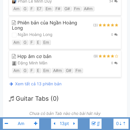
Phan Lê Minh Duy
34
Am
G
F
E7
Em
F#
G#
Fm
A#m
Phiên bản của Ngần Hoàng
(3)
Long
Ngần Hoàng Long
0
Am
G
F
E
Em
Hợp âm cơ bản
(9)
Đặng Minh Mẫn
0
Am
G
F
E
Em
A#m
G#
Fm
Xem tất cả 13 phiên bản
Guitar Tabs (0)
Chưa có bản Tab nào cho bài hát này
∬