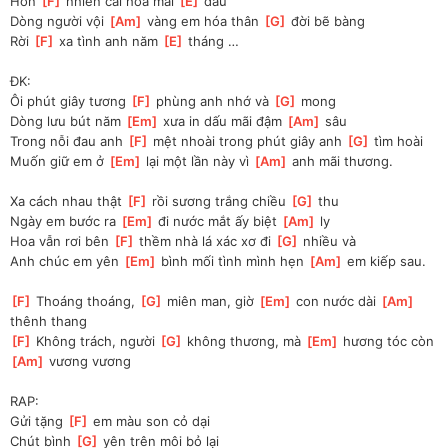
Hồn 
[
F
]
 nhiên cài hoa mái 
[
E
]
 đầu
Dòng người vội 
[
Am
]
 vàng em hóa thân 
[
G
]
 đời bẽ bàng
Rời 
[
F
]
 xa tình anh năm 
[
E
]
 tháng …
ĐK:
Ôi phút giây tương 
[
F
]
 phùng anh nhớ và 
[
G
]
 mong
Dòng lưu bút năm 
[
Em
]
 xưa in dấu mãi đậm 
[
Am
]
 sâu
Trong nỗi đau anh 
[
F
]
 mệt nhoài trong phút giây anh 
[
G
]
 tìm hoài
Muốn giữ em ở 
[
Em
]
 lại một lần này vì 
[
Am
]
 anh mãi thương.
Xa cách nhau thật 
[
F
]
 rồi sương trắng chiều 
[
G
]
 thu
Ngày em bước ra 
[
Em
]
 đi nước mắt ấy biệt 
[
Am
]
 ly
Hoa vẫn rơi bên 
[
F
]
 thềm nhà lá xác xơ đi 
[
G
]
 nhiều và
Anh chúc em yên 
[
Em
]
 bình mối tình mình hẹn 
[
Am
]
 em kiếp sau.
[
F
]
 Thoáng thoáng, 
[
G
]
 miên man, giờ 
[
Em
]
 con nước dài 
[
Am
]
thênh thang
[
F
]
 Không trách, người 
[
G
]
 không thương, mà 
[
Em
]
 hương tóc còn 
[
Am
]
 vương vương
RAP:
Gửi tặng 
[
F
]
 em màu son cỏ dại
Chút bình 
[
G
]
 yên trên môi bỏ lại