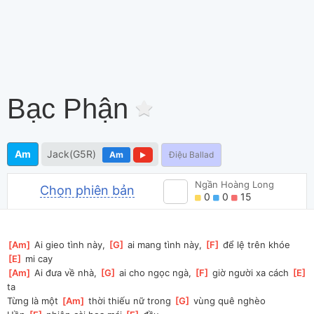
Bạc Phận
Am
Jack(G5R)
Am
Điệu Ballad
Ngần Hoàng Long
Chọn phiên bản
0
0
15
[
Am
]
 Ai gieo tình này, 
[
G
]
 ai mang tình này, 
[
F
]
 để lệ trên khóe 
[
E
]
 mi cay 
[
Am
]
 Ai đưa về nhà, 
[
G
]
 ai cho ngọc ngà, 
[
F
]
 giờ người xa cách 
[
E
]
ta
Từng là một 
[
Am
]
 thời thiếu nữ trong 
[
G
]
 vùng quê nghèo