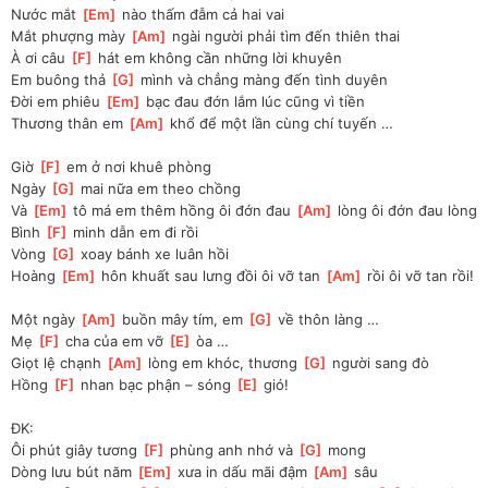
Nước mắt 
[
Em
]
 nào thấm đẫm cả hai vai
Mắt phượng mày 
[
Am
]
 ngài người phải tìm đến thiên thai
À ơi câu 
[
F
]
 hát em không cần những lời khuyên 
Em buông thả 
[
G
]
 mình và chẳng màng đến tình duyên 
Đời em phiêu 
[
Em
]
 bạc đau đớn lắm lúc cũng vì tiền 
Thương thân em 
[
Am
]
 khổ để một lần cùng chí tuyến …
Giờ 
[
F
]
 em ở nơi khuê phòng
Ngày 
[
G
]
 mai nữa em theo chồng
Và 
[
Em
]
 tô má em thêm hồng ôi đớn đau 
[
Am
]
 lòng ôi đớn đau lòng
Bình 
[
F
]
 minh dẫn em đi rồi 
Vòng 
[
G
]
 xoay bánh xe luân hồi 
Hoàng 
[
Em
]
 hôn khuất sau lưng đồi ôi vỡ tan 
[
Am
]
 rồi ôi vỡ tan rồi!
Một ngày 
[
Am
]
 buồn mây tím, em 
[
G
]
 về thôn làng … 
Mẹ 
[
F
]
 cha của em vỡ 
[
E
]
 òa …
Giọt lệ chạnh 
[
Am
]
 lòng em khóc, thương 
[
G
]
 người sang đò
Hồng 
[
F
]
 nhan bạc phận – sóng 
[
E
]
 gió!
ĐK:
Ôi phút giây tương 
[
F
]
 phùng anh nhớ và 
[
G
]
 mong
Dòng lưu bút năm 
[
Em
]
 xưa in dấu mãi đậm 
[
Am
]
 sâu