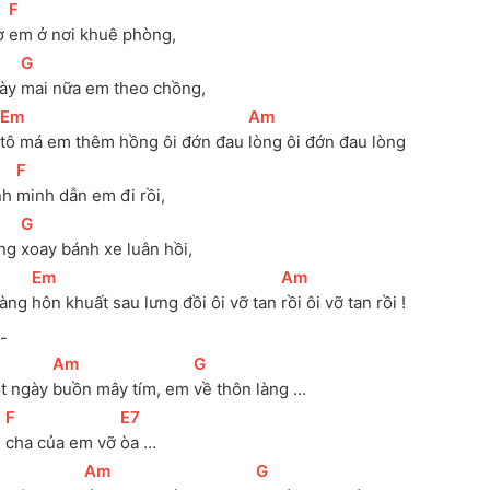
[
F
]
ờ 
em ở nơi khuê phòng, 
[
G
]
ày 
mai nữa em theo chồng, 
[
Em
]
[
Am
]
tô má em thêm hồng ôi đớn đau 
lòng ôi đớn đau lòng
[
F
]
nh 
minh dẫn em đi rồi, 
[
G
]
ng 
xoay bánh xe luân hồi, 
[
Em
]
[
Am
]
àng 
hôn khuất sau lưng đồi ôi vỡ tan 
rồi ôi vỡ tan rồi !
-
[
Am
]
[
G
]
t ngày 
buồn mây tím, em 
về thôn làng … 
[
F
]
[
E7
]
 
cha của em vỡ 
òa …
[
Am
]
[
G
]