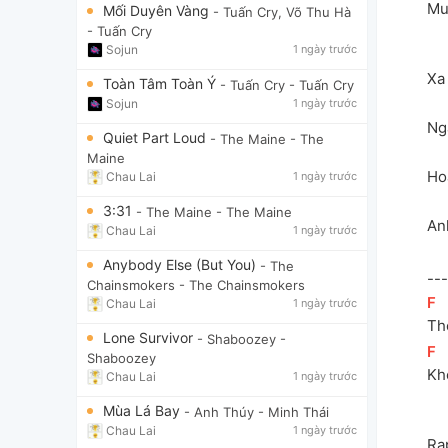
Mu
Mối Duyên Vàng
- Tuấn Cry, Võ Thu Hà
- Tuấn Cry
Sojun
1 ngày trước
Xa
Toàn Tâm Toàn Ý
- Tuấn Cry
- Tuấn Cry
Sojun
1 ngày trước
Ng
Quiet Part Loud
- The Maine
- The
Maine
Ho
Chau Lai
1 ngày trước
3:31
- The Maine
- The Maine
An
Chau Lai
1 ngày trước
Anybody Else (But You)
- The
---
Chainsmokers
- The Chainsmokers
[
F
]
Chau Lai
1 ngày trước
Th
Lone Survivor
- Shaboozey
-
[
F
]
Shaboozey
Kh
Chau Lai
1 ngày trước
Mùa Lá Bay
- Anh Thúy
- Minh Thái
Chau Lai
1 ngày trước
Rap