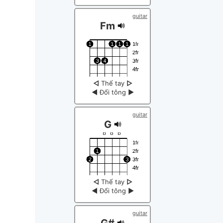
guitar
Fm
◁
Thế tay
▷
◀
Đổi tông
▶
guitar
G
◁
Thế tay
▷
◀
Đổi tông
▶
guitar
G#