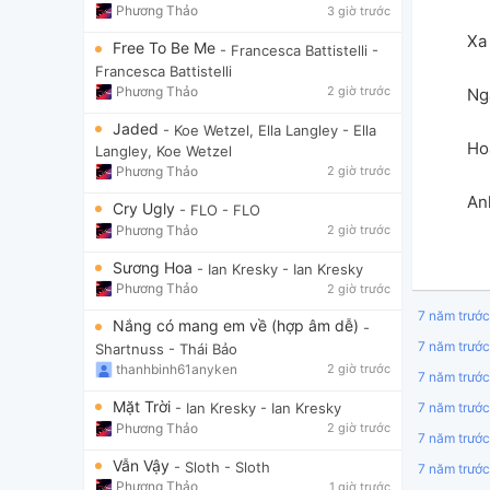
Phương Thảo
3 giờ trước
Xa
Free To Be Me
- Francesca Battistelli
-
Francesca Battistelli
Phương Thảo
2 giờ trước
Ng
Jaded
- Koe Wetzel, Ella Langley
- Ella
Ho
Langley, Koe Wetzel
Phương Thảo
2 giờ trước
An
Cry Ugly
- FLO
- FLO
Phương Thảo
2 giờ trước
Sương Hoa
- Ian Kresky
- Ian Kresky
Phương Thảo
2 giờ trước
7 năm trước
Nắng có mang em về (hợp âm dễ)
-
7 năm trước
Shartnuss
- Thái Bảo
thanhbinh61anyken
2 giờ trước
7 năm trước
Mặt Trời
- Ian Kresky
- Ian Kresky
7 năm trước
Phương Thảo
2 giờ trước
7 năm trước
Vẫn Vậy
- Sloth
- Sloth
7 năm trước
Phương Thảo
1 giờ trước