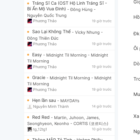
Giọ
Tráng Sĩ Ca (OST Hộ Linh Tráng Sĩ -
Bí Ẩn Mộ Vua Đinh)
- Đông Hùng
-
Nguyễn Quốc Trung
Hồ
Phương Thảo
19 giờ trước
Sao Lại Không Thể
- Vicky Nhung
-
Đk 
Đông Thiên Đức
Phương Thảo
19 giờ trước
Ôi 
Easy
- Midnight Til Morning
- Midnight
Til Morning
Dò
Phương Thảo
19 giờ trước
Gracie
- Midnight Til Morning
- Midnight
Tr
Til Morning
Phương Thảo
19 giờ trước
Mu
Hẹn lần sau
- MAYDAYs
Nguyễn Minh Thành
14 giờ trước
Xa
Red Red
- Martin, Juhoon, James,
Seonghyeon, Keonho
- CORTIS (코르티스)
tg_12tg1
10 giờ trước
Ng
Thằng MẬP Tỏ Tình - Hoàng Phiêu