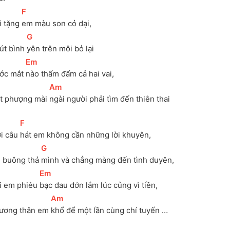
[
F
]
 tặng 
em màu son cỏ dại, 
[
G
]
út bình 
yên trên môi bỏ lại
[
Em
]
ớc mắt 
nào thấm đẩm cả hai vai, 
[
Am
]
t phượng mài 
ngài người phải tìm đến thiên thai
[
F
]
i câu 
hát em không cần những lời khuyên, 
[
G
]
 buông thả 
mình và chẳng màng đến tình duyên, 
[
Em
]
i em phiêu 
bạc đau đớn lắm lúc củng vì tiền, 
[
Am
]
ương thân em 
khổ để một lần cùng chí tuyến …