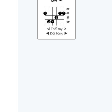
◁
Thế tay
▷
◀
Đổi tông
▶