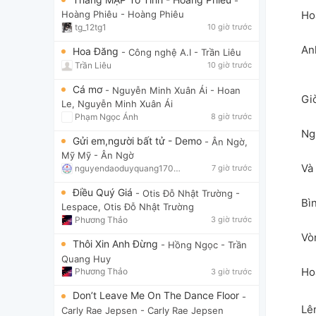
-
Ho
Hoàng Phiêu
- Hoàng Phiêu
tg_12tg1
10 giờ trước
An
Hoa Đăng
- Công nghệ A.I
- Trần Liêu
Trần Liêu
10 giờ trước
Cá mơ
- Nguyễn Minh Xuân Ái
- Hoan
Gi
Le, Nguyễn Minh Xuân Ái
Phạm Ngọc Ánh
8 giờ trước
Ng
Gửi em,người bất tử - Demo
- Ân Ngờ,
Mỹ Mỹ
- Ân Ngờ
Và 
nguyendaoduyquang17021
7 giờ trước
Điều Quý Giá
- Otis Đỗ Nhật Trường
-
Bì
Lespace, Otis Đỗ Nhật Trường
Phương Thảo
3 giờ trước
Vò
Thôi Xin Anh Đừng
- Hồng Ngọc
- Trần
Quang Huy
Ho
Phương Thảo
3 giờ trước
Don’t Leave Me On The Dance Floor
-
Lê
Carly Rae Jepsen
- Carly Rae Jepsen