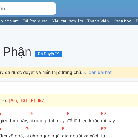
eo hợp âm
Tải ứng dụng
Yêu cầu hợp âm
Thành Viên
Khóa học
T
 Phận
Đã Duyệt
ày đã được duyệt và hiển thị ở trang chủ.
Đi đến bài hát
ntro: 
[
Am
]
[
G
]
[
F
]
[
E7
]
m
]
[
G
]
[
F
]
[
E7
]
gieo tình này, 
ai mang tình này, 
để lệ trên khóe 
mi cay 
m
]
[
G
]
[
F
]
[
E7
]
đưa về nhà, 
ai cho ngọc ngà, 
giờ người xa cách 
ta