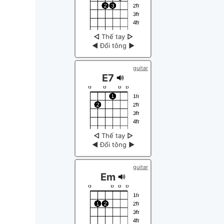
◁
Thế tay
▷
◀
Đổi tông
▶
guitar
E7
◁
Thế tay
▷
◀
Đổi tông
▶
guitar
Em