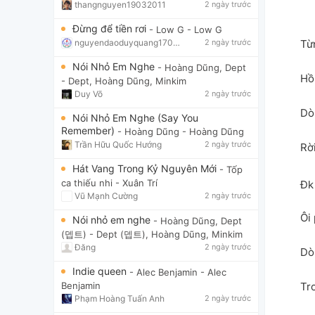
thangnguyen19032011
2 ngày trước
Đừng để tiền rơi
- Low G
- Low G
nguyendaoduyquang17021
2 ngày trước
Từ
Nói Nhỏ Em Nghe
- Hoàng Dũng, Dept
Hồ
- Dept, Hoàng Dũng, Minkim
Duy Võ
2 ngày trước
Dò
Nói Nhỏ Em Nghe (Say You
Remember)
- Hoàng Dũng
- Hoàng Dũng
Trần Hữu Quốc Hướng
2 ngày trước
Rời
Hát Vang Trong Kỷ Nguyên Mới
- Tốp
ca thiếu nhi
- Xuân Trí
Đk 
Vũ Mạnh Cường
2 ngày trước
Ôi 
Nói nhỏ em nghe
- Hoàng Dũng, Dept
(뎁트)
- Dept (뎁트), Hoàng Dũng, Minkim
Đăng
2 ngày trước
Dò
Indie queen
- Alec Benjamin
- Alec
Tr
Benjamin
Phạm Hoàng Tuấn Anh
2 ngày trước