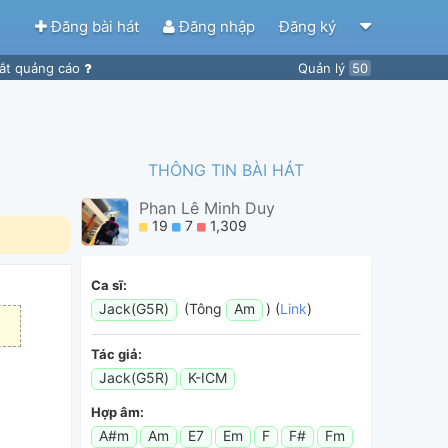
Đăng bài hát
Đăng nhập
Đăng ký
ắt quảng cáo
Quản lý
50
THÔNG TIN BÀI HÁT
Phan Lê Minh Duy
19
7
1,309
Ca sĩ:
Jack(G5R)
(Tông
Am
) (
Link
)
Tác giả:
Jack(G5R)
K-ICM
Hợp âm:
A#m
Am
E7
Em
F
F#
Fm