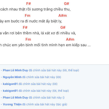
[
F#
]
[
G#
]
 cách nhau thật 
rồi sương trắng chiều 
thu, 
[
Fm
]
[
A#m
]
ày em bước ra 
đi nước mắt ấy biệt 
ly, 
[
F#
]
[
G#
]
a vẫn rơi bên 
thềm nhà, lá xát xơ đi 
nhiều và, 
[
Fm
]
[
A#m
]
h chúc em yên 
bình mối tình mình hẹn 
em kiếp sau …﻿
 -
Phan Lê Minh Duy
đã chỉnh sửa bài hát này (lời, thể loại)
 -
Nguyễn Minh
đã chỉnh sửa bài hát này (lời)
 -
kabigon91
đã chỉnh sửa bài hát này (lời)
 -
kabigon91
đã chỉnh sửa bài hát này (lời, thể loại)
 -
Phan Lê Minh Duy
đã chỉnh sửa bài hát này ()
 -
Vương Thiện
đã chỉnh sửa bài hát này (tác giả)