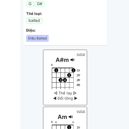
G
G#
Thể loại:
ballad
Điệu:
Điệu Ballad
guitar
A#m
◁
Thế tay
▷
◀
Đổi tông
▶
guitar
Am