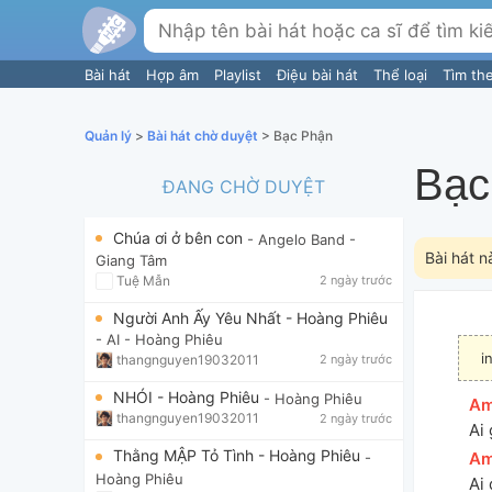
Bài hát
Hợp âm
Playlist
Điệu bài hát
Thể loại
Tìm th
Quản lý
>
Bài hát chờ duyệt
> Bạc Phận
Bạc
ĐANG CHỜ DUYỆT
Chúa ơi ở bên con
- Angelo Band
-
Bài hát n
Giang Tâm
Tuệ Mẫn
2 ngày trước
Người Anh Ấy Yêu Nhất - Hoàng Phiêu
- AI
- Hoàng Phiêu
i
thangnguyen19032011
2 ngày trước
NHÓI - Hoàng Phiêu
- Hoàng Phiêu
[
A
thangnguyen19032011
2 ngày trước
Ai 
Thằng MẬP Tỏ Tình - Hoàng Phiêu
[
A
-
Hoàng Phiêu
Ai 