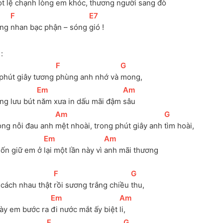
t lệ chạnh 
lòng em khóc, thương 
người sang đò
[
F
]
[
E7
]
ng 
nhan bạc phận – sóng 
gió ! 
:
[
F
]
[
G
]
phút giây tương 
phùng anh nhớ và 
mong, 
[
Em
]
[
Am
]
ng lưu bút 
năm xưa in dấu mãi đậm 
sâu
[
Am
]
[
G
]
ong nỗi đau anh 
mệt nhoài, trong phút giây anh 
tìm hoài, 
[
Em
]
[
Am
]
ốn giữ em ở 
lại một lần này vì 
anh mãi thương
[
F
]
[
G
]
 cách nhau thật 
rồi sương trắng chiều 
thu, 
[
Em
]
[
Am
]
ày em bước ra 
đi nước mắt ấy biệt 
li, 
[
F
]
[
G
]