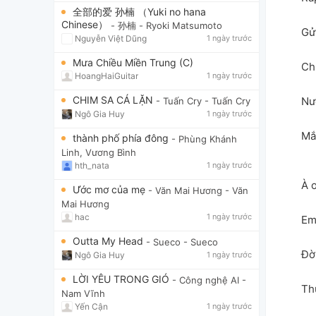
全部的爱 孙楠 （Yuki no hana
Chinese）
- 孙楠
- Ryoki Matsumoto
Gửi
Nguyễn Việt Dũng
1 ngày trước
Mưa Chiều Miền Trung (C)
Ch
HoangHaiGuitar
1 ngày trước
CHIM SA CÁ LẶN
Nư
- Tuấn Cry
- Tuấn Cry
Ngô Gia Huy
1 ngày trước
Mắ
thành phố phía đông
- Phùng Khánh
Linh, Vương Bình
hth_nata
1 ngày trước
À ơ
Ước mơ của mẹ
- Văn Mai Hương
- Văn
Mai Hương
hac
1 ngày trước
Em
Outta My Head
- Sueco
- Sueco
Đờ
Ngô Gia Huy
1 ngày trước
LỜI YÊU TRONG GIÓ
- Công nghệ AI
-
Th
Nam Vĩnh
Yến Cận
1 ngày trước