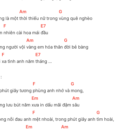
[
Am
]
[
G
]
ng là một 
thời thiếu nữ trong 
vùng quê nghèo
[
F
]
[
E7
]
n 
nhiên cài hoa mái 
đầu
[
Am
]
[
G
]
ng người vội 
vàng em hóa thân 
đời bẻ bàng
[
F
]
[
E7
]
 
xa tình anh năm 
tháng …
:
[
F
]
[
G
]
phút giây tương 
phùng anh nhớ và 
mong, 
[
Em
]
[
Am
]
ng lưu bút năm 
xưa in dấu mãi đậm 
sâu
[
F
]
[
G
]
ong nỗi đau anh 
mệt nhoài, trong phút giây anh 
tìm hoài, 
[
Em
]
[
Am
]