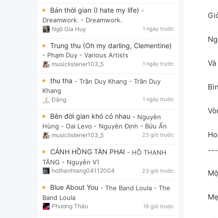
Bán thời gian (I hate my life)
-
Gi
Dreamwork.
- Dreamwork.
Ngô Gia Huy
1 ngày trước
Ng
Trung thu (Oh my darling, Clementine)
- Phạm Duy
- Various Artists
Và 
musiclistener103_5
1 ngày trước
thu tha
- Trần Duy Khang
- Trần Duy
Bì
Khang
Đăng
1 ngày trước
Vò
Bên đời gian khó có nhau
- Nguyên
Hùng - Oai Levo
- Nguyên Định - Bửu Ấn
Ho
musiclistener103_5
23 giờ trước
---
CÁNH HỒNG TÀN PHAI
- HỒ THANH
TĂNG
- Nguyễn Vĩ
hothanhtang04112004
23 giờ trước
Mộ
Blue About You
- The Band Loula
- The
Mẹ
Band Loula
Phương Thảo
19 giờ trước