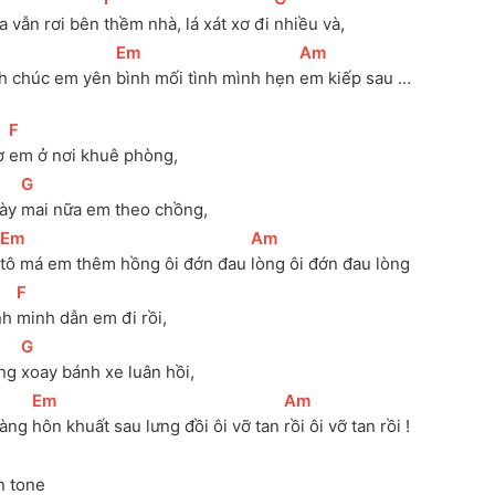
a vẫn rơi bên 
thềm nhà, lá xát xơ đi 
nhiều và, 
[
Em
]
[
Am
]
h chúc em yên 
bình mối tình mình hẹn 
em kiếp sau …
[
F
]
ờ 
em ở nơi khuê phòng, 
[
G
]
ày 
mai nữa em theo chồng, 
[
Em
]
[
Am
]
tô má em thêm hồng ôi đớn đau 
lòng ôi đớn đau lòng
[
F
]
nh 
minh dẫn em đi rồi, 
[
G
]
ng 
xoay bánh xe luân hồi, 
[
Em
]
[
Am
]
àng 
hôn khuất sau lưng đồi ôi vỡ tan 
rồi ôi vỡ tan rồi !
n tone