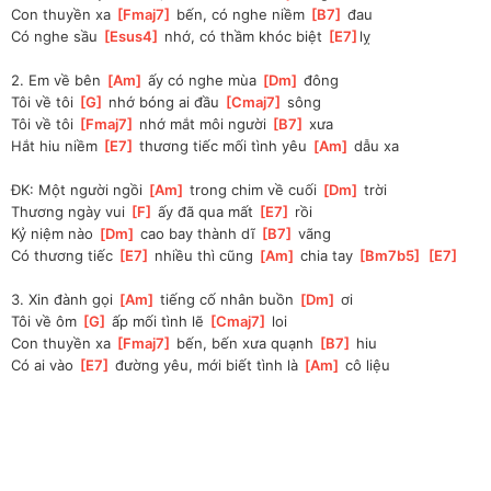
Con thuyền xa 
[
Fmaj7
]
 bến, có nghe niềm 
[
B7
]
 đau
Có nghe sầu 
[
Esus4
]
 nhớ, có thầm khóc biệt 
[
E7
]
lỵ
2. Em về bên 
[
Am
]
 ấy có nghe mùa 
[
Dm
]
 đông
Tôi về tôi 
[
G
]
 nhớ bóng ai đầu 
[
Cmaj7
]
 sông
Tôi về tôi 
[
Fmaj7
]
 nhớ mắt môi người 
[
B7
]
 xưa
Hắt hiu niềm 
[
E7
]
 thương tiếc mối tình yêu 
[
Am
]
 dẫu xa
ĐK: Một người ngồi 
[
Am
]
 trong chim về cuối 
[
Dm
]
 trời
Thương ngày vui 
[
F
]
 ấy đã qua mất 
[
E7
]
 rồi
Kỷ niệm nào 
[
Dm
]
 cao bay thành dĩ 
[
B7
]
 vãng
Có thương tiếc 
[
E7
]
 nhiều thì cũng 
[
Am
]
 chia tay 
[
Bm7b5
]
[
E7
]
3. Xin đành gọi 
[
Am
]
 tiếng cố nhân buồn 
[
Dm
]
 ơi
Tôi về ôm 
[
G
]
 ấp mối tình lẽ 
[
Cmaj7
]
 loi
Con thuyền xa 
[
Fmaj7
]
 bến, bến xưa quạnh 
[
B7
]
 hiu
Có ai vào 
[
E7
]
 đường yêu, mới biết tình là 
[
Am
]
 cô liệu