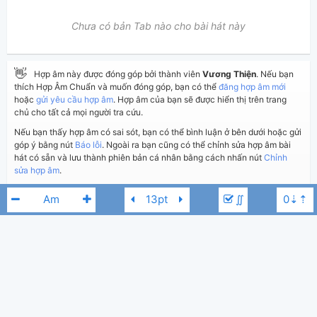
Chưa có bản Tab nào cho bài hát này
👋
Hợp âm này được đóng góp bởi thành viên
Vương Thiện
. Nếu bạn
thích Hợp Âm Chuẩn và muốn đóng góp, bạn có thể
đăng hợp âm mới
hoặc
gửi yêu cầu hợp âm
. Hợp âm của bạn sẽ được hiển thị trên trang
chủ cho tất cả mọi người tra cứu.
Nếu bạn thấy hợp âm có sai sót, bạn có thể bình luận ở bên dưới hoặc gửi
góp ý bằng nút
Báo lỗi
. Ngoài ra bạn cũng có thể chỉnh sửa hợp âm bài
hát có sẵn và lưu thành phiên bản cá nhân bằng cách nhấn nút
Chỉnh
sửa hợp âm
.
∬
Thêm vào
Chia sẻ
In ra giấy
Quản lý
ngày 20 tháng 02, 2018
Cập nhật:
BÌNH LUẬN
3,569
Lượt xem:
Nguyên Khang
C#m
Hiển thị bình luận
Vương Thiện
Người đăng:
(Dương Công Vủ đã duyệt)
TKTN
,
Song Ngọc