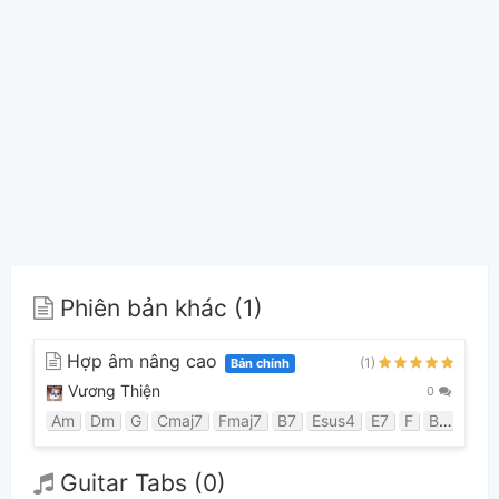
Phiên bản khác (1)
Hợp âm nâng cao
(1)
Bản chính
Vương Thiện
0
Am
Dm
G
Cmaj7
Fmaj7
B7
Esus4
E7
F
Bm7b5
Guitar Tabs (0)