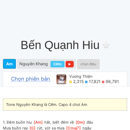
Bến Quạnh Hiu
Am
Nguyên Khang
C#m
chọn điệu
Vương Thiện
Chọn phiên bản
2,315
17,821
96,791
Tone Nguyên Khang là C#m. Capo 4 chơi Am
1. Đêm buồn hiu 
[
Am
]
 hắt, biết đêm về 
[
Dm
]
 đâu
Mưa buồn ray 
[
G
]
 rứt, xót xa mưa 
[
Cmaj7
]
 ngâu