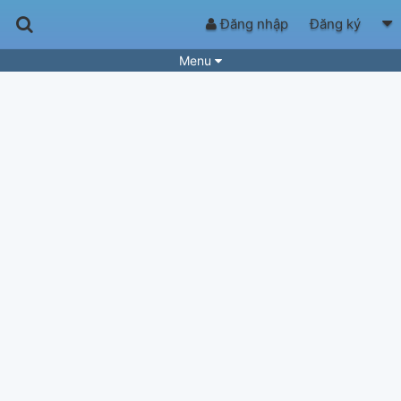
Đăng nhập
Đăng ký
Menu
Bài hát
Guitar Tabs
Playlist
Hợp âm
Điệu bài hát
Thể loại
Tìm theo hợp âm
Tải ứng dụng
Yêu cầu hợp âm
Thành Viên
Khóa học
Quản lý
95
Tắt quảng cáo