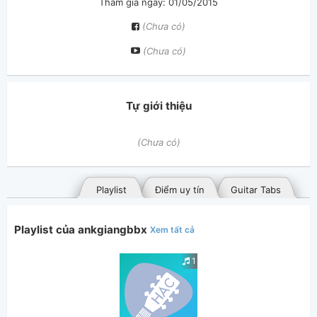
Tham gia ngày: 01/05/2015
(Chưa có)
(Chưa có)
Tự giới thiệu
(Chưa có)
Playlist
Điểm uy tín
Guitar Tabs
Playlist của ankgiangbbx
Xem tất cả
1
Bài hát đã đăng
Bài hát yêu thích