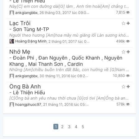
-
Lê Thiện Hiếu
Này[C] em con đường dài[G] lắm , Anh tìm hoài[Am] chẳng thấy đâu một [F]người như em Này [C]em ng
7,815
ankgiangbbx
,
26 tháng 03, 2017 lúc 09:06pm
Lạc Trôi
-
Sơn Tùng M-TP
Người theo hương [Am]hoa mây mù giăng lối Làn sương khói phôi [Em]phai đưa bước ai xa rồi Đơn cô
498k
Hoàng Đặng Minh
,
2 tháng 01, 2017 lúc 03:28am
Nhớ Mẹ
-
Đoàn Phi
,
Đan Nguyên
,
Quốc Khanh
,
Nguyên
Khang
,
Mai Thanh Sơn
,
Cardin
Những [Am]chiều buồn trên đất Bắc, con hướng về [G]Nam con nhớ mẹ [Am]nhiều Mẹ ơi bao nhiêu năm [F
10,850
ankgiangbbx
,
30 tháng 11, 2016 lúc 08:20pm
Ông Bà Anh
-
Lê Thiện Hiếu
[C]Ông bà anh yêu nhau thời chưa [G]có tivi [Am]Ông bà anh yêu nhau thời chưa [F]có xe hơi [C]Ông
578k
hoangphuoc97
,
21 tháng 11, 2016 lúc 05:47pm
1
2
3
4
5