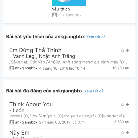
yêu thích
ankgiangbbx
Bài hát yêu thích của ankgiangbbx
Xem tất cả
Em Đừng Thả Thính
Thông tin chung
-
Vanh Leg
,
Nhật Anh Trắng
[C]Anh là: Gút Văn [Am]Boi Anh sống trong gia đình mẫu [Dm]mực! Lớn lên với nhiều chông [G]gai! Khôn
16,280
ankgiangbbx
,
4 tháng 10, 2016 lúc 10:44pm
Bài hát đã đăng của ankgiangbbx
Xem tất cả
Think About You
-
León
Verse1 [G]Hey [Am]you, [G]are you asleep? I [C]wonder if you're [D]out, if you are [Em]drinking
3,580
ankgiangbbx
,
27 tháng 03, 2017 lúc 07:14pm
Này Em