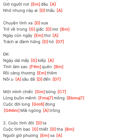
Giờ người nơi 
[
Em
]
đâu 
[
A
]
Nhớ nhung này ai 
[
D
]
thấu 
[
A
]
Chuyện tình xa 
[
D
]
xưa
Trở về trong 
[
G
]
giấc 
[
D
]
mơ 
[
Bm
]
Ngày còn ngây 
[
Em
]
thơ 
[
A
]
Trách ai đành hững 
[
D
]
hờ 
[
D7
]
ĐK:
Ngày dài mấy 
[
G
]
kiếp 
[
A
]
Tình làm sao 
[
F#m
]
quên 
[
Bm
]
Rồi càng thương 
[
Em
]
thêm
Nỗi u 
[
A
]
sầu đã 
[
D
]
đến 
[
D7
]
Một mình chiếc 
[
Gm
]
bóng 
[
C7
]
Lòng buồn mênh 
[
Fmaj7
]
mông 
[
Bbmaj7
]
Cuộc đời long 
[
Gm6
]
đong
[
G#dim
]
Mãi ngóng 
[
A
]
trông
2. Cuộc tình đôi 
[
D
]
ta
Cuộc tình bao 
[
G
]
thiết 
[
D
]
tha 
[
Bm
]
Người giờ phương 
[
Em
]
xa 
[
A
]