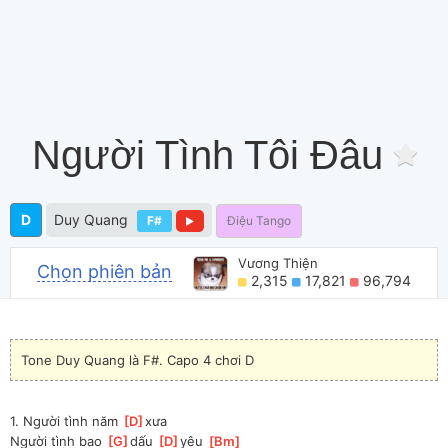
Người Tình Tôi Đâu
D
Duy Quang
F#
Điệu Tango
Vương Thiện
Chọn phiên bản
2,315
17,821
96,794
Tone Duy Quang là F#. Capo 4 chơi D
1. Người tình năm 
[
D
]
xưa
Người tình bao 
[
G
]
dấu 
[
D
]
yêu 
[
Bm
]