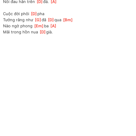
Nỗi đau hằn trên 
[
D
]
đá. 
[
A
]
Cuộc đời phôi 
[
D
]
pha
Tưởng rằng như 
[
G
]
đã 
[
D
]
qua 
[
Bm
]
Nào ngờ phong 
[
Em
]
ba 
[
A
]
Mãi trong hồn nua 
[
D
]
già.