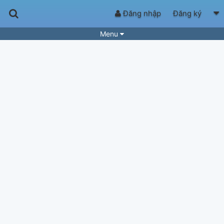
Đăng nhập
Đăng ký
Menu
Bài hát
Guitar Tabs
Playlist
Hợp âm
Điệu bài hát
Thể loại
Tìm theo hợp âm
Tải ứng dụng
Yêu cầu hợp âm
Thành Viên
Khóa học
Quản lý
54
Tắt quảng cáo