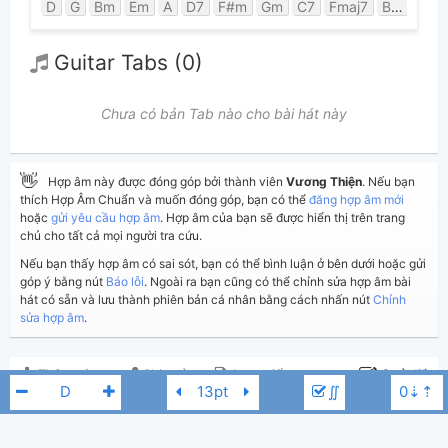
D
G
Bm
Em
A
D7
F#m
Gm
C7
Fmaj7
Bbmaj7
Guitar Tabs (0)
Chưa có bản Tab nào cho bài hát này
👋
Hợp âm này được đóng góp bởi thành viên
Vương Thiện
. Nếu bạn
thích Hợp Âm Chuẩn và muốn đóng góp, bạn có thể
đăng hợp âm mới
hoặc
gửi yêu cầu hợp âm
. Hợp âm của bạn sẽ được hiển thị trên trang
chủ cho tất cả mọi người tra cứu.
Nếu bạn thấy hợp âm có sai sót, bạn có thể bình luận ở bên dưới hoặc gửi
góp ý bằng nút
Báo lỗi
. Ngoài ra bạn cũng có thể chỉnh sửa hợp âm bài
hát có sẵn và lưu thành phiên bản cá nhân bằng cách nhấn nút
Chỉnh
sửa hợp âm
.
Thêm vào
Chia sẻ
In ra giấy
Quản lý
∬
ngày 22 tháng 01, 2018
Cập nhật:
BÌNH LUẬN
2,600
Lượt xem: